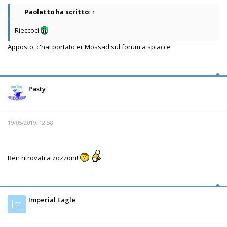
Paoletto
ha scritto:
↑
Rieccoci
Apposto, c'hai portato er Mossad sul forum a spiacce
Pasty
19/05/2019, 12:58
Ben ritrovati a zozzoni!
Imperial Eagle
Im