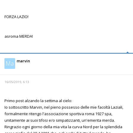
FORZA LAZIO!
asroma MERDA!
marvin
Ma
16/05/2019, 6:13
Primo post alzando la settima al cielo:
Io sottoscritto Marvin, nel pieno possesso delle mie facoltà Laziali,
formalmente ritengo l'associazione sportiva roma 1927 spa,
unitamente ai suoi tifosi e/o simpatizzanti, un'emerita merda.
Ringrazio ogni giorno della mia vita la curva Nord per la splendida