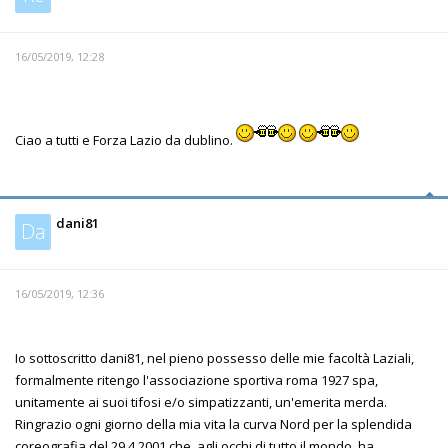
16/05/2019, 12:28
Ciao a tutti e Forza Lazio da dublino.
dani81
Da
16/05/2019, 12:36
Io sottoscritto dani81, nel pieno possesso delle mie facoltà Laziali,
formalmente ritengo l'associazione sportiva roma 1927 spa,
unitamente ai suoi tifosi e/o simpatizzanti, un'emerita merda.
Ringrazio ogni giorno della mia vita la curva Nord per la splendida
coreografia del 29.4.2001 che, agli occhi di tutto il mondo, ha