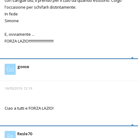
con sangue blu, li prendo per il culo da quando esistono. Colgo
l'occasione per schifarli distintamente.
In fede
Simone
E, ovviamente ...
FORZA LAZIO!!!!!!!!!!!!!!!!!!!!!!!!!!!
goose
Go
16/05/2019, 12:19
Ciao a tutti e FORZA LAZIO!
Resle70
Re