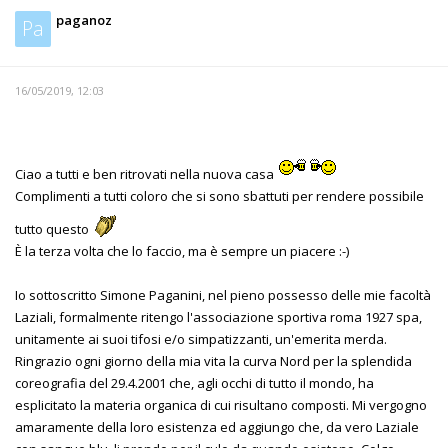
paganoz
Pa
16/05/2019, 12:03
Ciao a tutti e ben ritrovati nella nuova casa
Complimenti a tutti coloro che si sono sbattuti per rendere possibile
tutto questo
È la terza volta che lo faccio, ma è sempre un piacere :-)
Io sottoscritto Simone Paganini, nel pieno possesso delle mie facoltà
Laziali, formalmente ritengo l'associazione sportiva roma 1927 spa,
unitamente ai suoi tifosi e/o simpatizzanti, un'emerita merda.
Ringrazio ogni giorno della mia vita la curva Nord per la splendida
coreografia del 29.4.2001 che, agli occhi di tutto il mondo, ha
esplicitato la materia organica di cui risultano composti. Mi vergogno
amaramente della loro esistenza ed aggiungo che, da vero Laziale