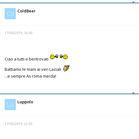
ColdBeer
Co
17/05/2019, 16:00
Ciao a tutti e bentrovati
Battiamo le mani ai veri Laziali
...e sempre As roma merda!
Luppolo
Lu
17/05/2019, 23:05