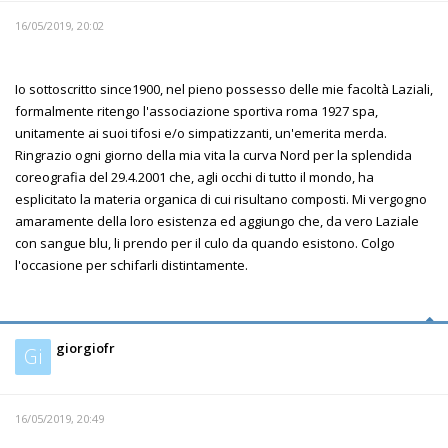
16/05/2019, 20:02
Io sottoscritto since1900, nel pieno possesso delle mie facoltà Laziali,
formalmente ritengo l'associazione sportiva roma 1927 spa,
unitamente ai suoi tifosi e/o simpatizzanti, un'emerita merda.
Ringrazio ogni giorno della mia vita la curva Nord per la splendida
coreografia del 29.4.2001 che, agli occhi di tutto il mondo, ha
esplicitato la materia organica di cui risultano composti. Mi vergogno
amaramente della loro esistenza ed aggiungo che, da vero Laziale
con sangue blu, li prendo per il culo da quando esistono. Colgo
l'occasione per schifarli distintamente.
giorgiofr
Gi
16/05/2019, 20:49