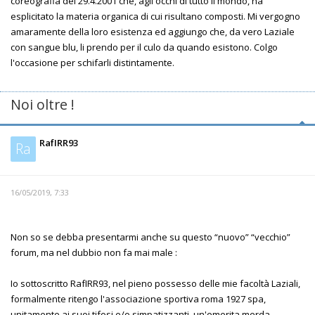
coreografia del 29.4.2001 che, agli occhi di tutto il mondo, ha
esplicitato la materia organica di cui risultano composti. Mi vergogno
amaramente della loro esistenza ed aggiungo che, da vero Laziale
con sangue blu, li prendo per il culo da quando esistono. Colgo
l'occasione per schifarli distintamente.
Noi oltre !
RafIRR93
Ra
16/05/2019, 7:33
Non so se debba presentarmi anche su questo “nuovo” “vecchio”
forum, ma nel dubbio non fa mai male :
Io sottoscritto RafIRR93, nel pieno possesso delle mie facoltà Laziali,
formalmente ritengo l'associazione sportiva roma 1927 spa,
unitamente ai suoi tifosi e/o simpatizzanti, un'emerita merda.