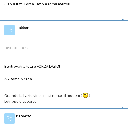
Ciao a tutti. Forza Lazio e roma merda!
Takkar
Ta
18/05/2019, 8:39
Bentrovati a tutti e FORZA LAZIO!
AS Roma Merda
Quando la Lazio vince mi si rompe il modem (
)
Lotrippo o Loporco?
Paoletto
Pa