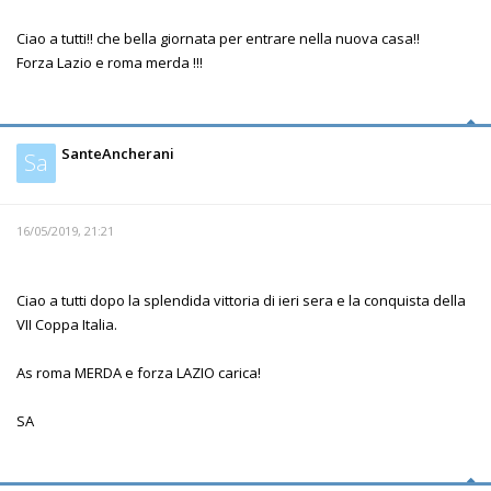
Ciao a tutti!! che bella giornata per entrare nella nuova casa!!
Forza Lazio e roma merda !!!
SanteAncherani
Sa
16/05/2019, 21:21
Ciao a tutti dopo la splendida vittoria di ieri sera e la conquista della
VII Coppa Italia.
As roma MERDA e forza LAZIO carica!
SA