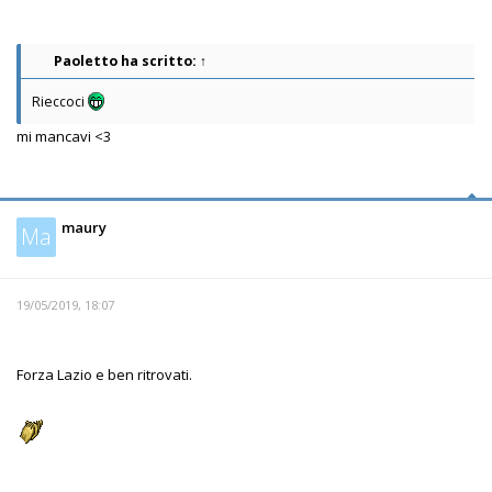
Paoletto
ha scritto:
↑
Rieccoci
mi mancavi <3
maury
Ma
19/05/2019, 18:07
Forza Lazio e ben ritrovati.