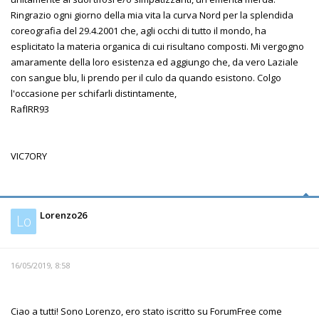
Ringrazio ogni giorno della mia vita la curva Nord per la splendida
coreografia del 29.4.2001 che, agli occhi di tutto il mondo, ha
esplicitato la materia organica di cui risultano composti. Mi vergogno
amaramente della loro esistenza ed aggiungo che, da vero Laziale
con sangue blu, li prendo per il culo da quando esistono. Colgo
l'occasione per schifarli distintamente,
RafIRR93
VIC7ORY
Lorenzo26
Lo
16/05/2019, 8:58
Ciao a tutti! Sono Lorenzo, ero stato iscritto su ForumFree come