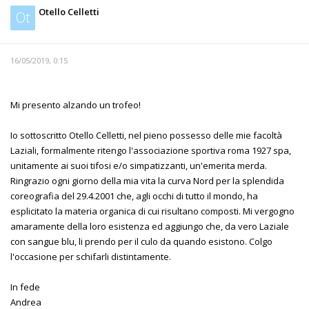
Otello Celletti
Ot
16/05/2019, 0:15
Mi presento alzando un trofeo!
Io sottoscritto Otello Celletti, nel pieno possesso delle mie facoltà
Laziali, formalmente ritengo l'associazione sportiva roma 1927 spa,
unitamente ai suoi tifosi e/o simpatizzanti, un'emerita merda.
Ringrazio ogni giorno della mia vita la curva Nord per la splendida
coreografia del 29.4.2001 che, agli occhi di tutto il mondo, ha
esplicitato la materia organica di cui risultano composti. Mi vergogno
amaramente della loro esistenza ed aggiungo che, da vero Laziale
con sangue blu, li prendo per il culo da quando esistono. Colgo
l'occasione per schifarli distintamente.
In fede
Andrea