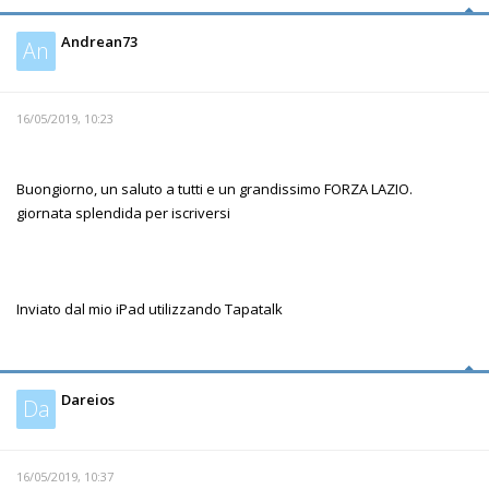
Andrean73
An
16/05/2019, 10:23
Buongiorno, un saluto a tutti e un grandissimo FORZA LAZIO.
giornata splendida per iscriversi
Inviato dal mio iPad utilizzando Tapatalk
Dareios
Da
16/05/2019, 10:37