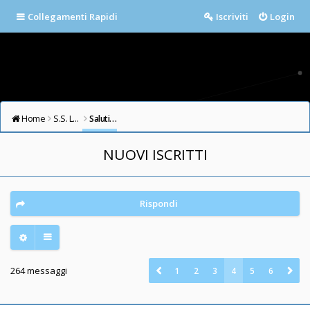
Collegamenti Rapidi
Iscriviti
Login
Home
S.S. LAZIO FORUM
Saluti e Presentazioni
NUOVI ISCRITTI
Rispondi
264 messaggi
1
2
3
4
5
6