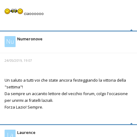
ciaoooooo
Numeronove
Nu
24/05/2019, 19:07
Un saluto a tutti voi che state ancora festeggiando la vittoria della
"settima"!
Da sempre un accanito lettore del vecchio forum, colgo l'occasione
per unirmi ai fratelli laziali.
Forza Lazio! Sempre.
Laurence
La