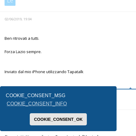
Le
02/06/2019, 19:04
Ben ritrovati a tutti.
Forza Lazio sempre.
Inviato dal mio iPhone utilizzando Tapatalk
COOKIE_CONSENT_MSG
caput mundi
COOKIE_CONSENT_INFO
03/06/2019, 13:44
COOKIE_CONSENT_OK