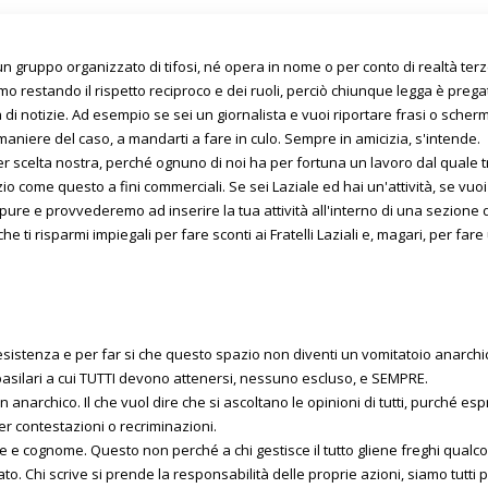
uppo organizzato di tifosi, né opera in nome o per conto di realtà terze. 
mo restando il rispetto reciproco e dei ruoli, perciò chiunque legga è prega
ciosa di notizie. Ad esempio se sei un giornalista e vuoi riportare frasi o sch
niere del caso, a mandarti a fare in culo. Sempre in amicizia, s'intende.
r scelta nostra, perché ognuno di noi ha per fortuna un lavoro dal quale t
zio come questo a fini commerciali. Se sei Laziale ed hai un'attività, se vuoi
i pure e provvederemo ad inserire la tua attività all'interno di una sezio
 che ti risparmi impiegali per fare sconti ai Fratelli Laziali e, magari, per 
esistenza e per far si che questo spazio non diventi un vomitatoio anarchi
asilari a cui TUTTI devono attenersi, nessuno escluso, e SEMPRE.
narchico. Il che vuol dire che si ascoltano le opinioni di tutti, purché es
er contestazioni o recriminazioni.
ome e cognome. Questo non perché a chi gestisce il tutto gliene freghi qualc
ato. Chi scrive si prende la responsabilità delle proprie azioni, siamo tutt