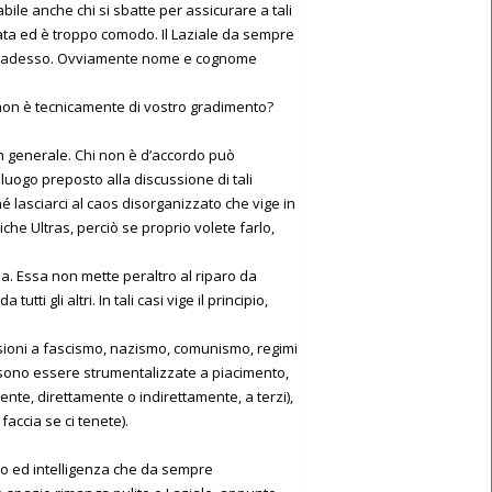
le anche chi si sbatte per assicurare a tali
cata ed è troppo comodo. Il Laziale da sempre
erto adesso. Ovviamente nome e cognome
 X non è tecnicamente di vostro gradimento?
in generale. Chi non è d’accordo può
uogo preposto alla discussione di tali
é lasciarci al caos disorganizzato che vige in
tiche Ultras, perciò se proprio volete farlo,
 Essa non mette peraltro al riparo da
i gli altri. In tali casi vige il principio,
lusioni a fascismo, nazismo, comunismo, regimi
ossono essere strumentalizzate a piacimento,
ente, direttamente o indirettamente, a terzi),
accia se ci tenete).
nso ed intelligenza che da sempre