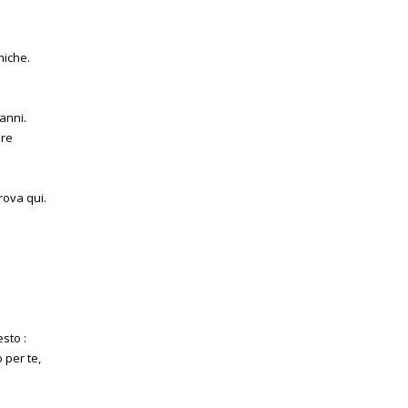
miche.
 anni.
are
trova qui.
sto :
 per te,