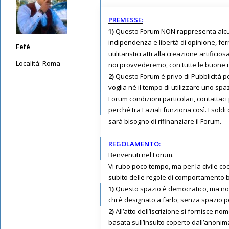
PREMESSE:
1)
Questo Forum NON rappresenta alcun gr
indipendenza e libertà di opinione, fer
Fefè
utilitaristici atti alla creazione artifi
Località:
Roma
noi provvederemo, con tutte le buone ma
2)
Questo Forum è privo di Pubblicità pe
Messaggi: 353
voglia né il tempo di utilizzare uno spa
Iscritto il:
10/05/2019, 4:51
Forum condizioni particolari, contattac
perché tra Laziali funziona così. I soldi
sarà bisogno di rifinanziare il Forum.
REGOLAMENTO:
Benvenuti nel Forum.
Vi rubo poco tempo, ma per la civile co
subito delle regole di comportamento b
1)
Questo spazio è democratico, ma non a
chi è designato a farlo, senza spazio p
2)
All’atto dell’iscrizione si fornisce n
basata sull’insulto coperto dall’anonim