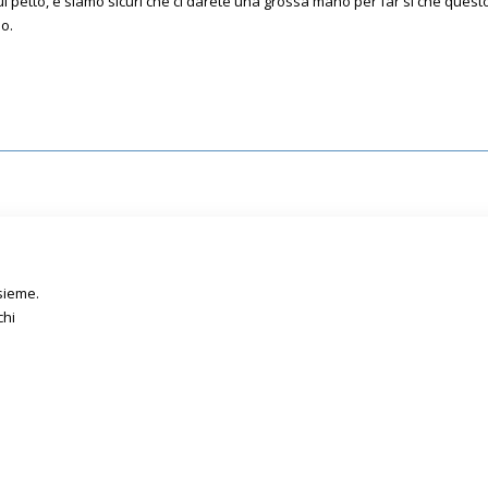
sul petto, e siamo sicuri che ci darete una grossa mano per far si che quest
o.
sieme.
chi