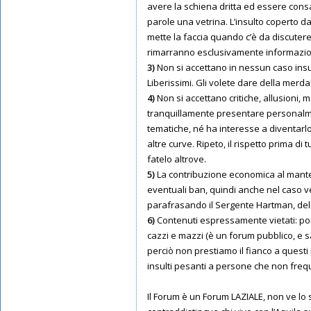
avere la schiena dritta ed essere cons
parole una vetrina. L’insulto coperto d
mette la faccia quando c’è da discuter
rimarranno esclusivamente informazion
3)
Non si accettano in nessun caso insult
Liberissimi. Gli volete dare della merd
4)
Non si accettano critiche, allusioni,
tranquillamente presentare personalmen
tematiche, né ha interesse a diventarlo
altre curve. Ripeto, il rispetto prima di
fatelo altrove.
5)
La contribuzione economica al mante
eventuali ban, quindi anche nel caso venia
parafrasando il Sergente Hartman, del
6)
Contenuti espressamente vietati: porno
cazzi e mazzi (è un forum pubblico, e 
perciò non prestiamo il fianco a questi 
insulti pesanti a persone che non frequ
Il Forum è un Forum LAZIALE, non ve lo 