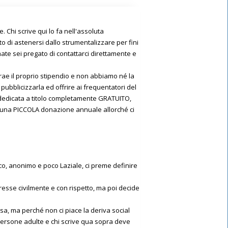
Chi scrive qui lo fa nell'assoluta
to di astenersi dallo strumentalizzare per fini
ermate sei pregato di contattarci direttamente e
rae il proprio stipendio e non abbiamo né la
 pubblicizzarla ed offrire ai frequentatori del
ne dedicata a titolo completamente GRATUITO,
fare una PICCOLA donazione annuale allorché ci
co, anonimo e poco Laziale, ci preme definire
presse civilmente e con rispetto, ma poi decide
osa, ma perché non ci piace la deriva social
i persone adulte e chi scrive qua sopra deve