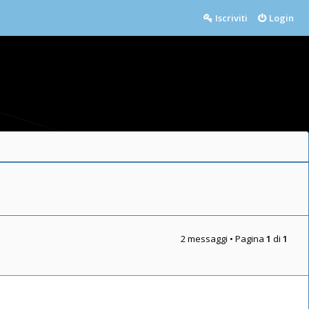
Iscriviti
Login
2 messaggi • Pagina
1
di
1