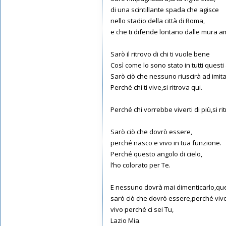
di una scintillante spada che agisce
nello stadio della città di Roma,
e che ti difende lontano dalle mura a
Sarò il ritrovo di chi ti vuole bene
Così come lo sono stato in tutti questi
Sarò ciò che nessuno riuscirà ad imit
Perché chi ti vive,si ritrova qui.
Perché chi vorrebbe viverti di più,si ri
Sarò ciò che dovrò essere,
perché nasco e vivo in tua funzione.
Perché questo angolo di cielo,
l’ho colorato per Te.
E nessuno dovrà mai dimenticarlo,que
sarò ciò che dovrò essere,perché vivo
vivo perché ci sei Tu,
Lazio Mia.