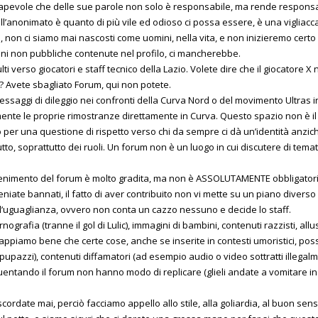
apevole che delle sue parole non solo è responsabile, ma rende responsabi
all’anonimato è quanto di più vile ed odioso ci possa essere, è una vigliac
e, non ci siamo mai nascosti come uomini, nella vita, e non inizieremo c
i non pubbliche contenute nel profilo, ci mancherebbe.
i verso giocatori e staff tecnico della Lazio. Volete dire che il giocatore
a? Avete sbagliato Forum, qui non potete.
 messaggi di dileggio nei confronti della Curva Nord o del movimento Ultras 
te le proprie rimostranze direttamente in Curva. Questo spazio non è il l
 per una questione di rispetto verso chi da sempre ci dà un’identità anzich
 tutto, soprattutto dei ruoli. Un forum non è un luogo in cui discutere di tema
nimento del forum è molto gradita, ma non è ASSOLUTAMENTE obbligatoria.
te bannati, il fatto di aver contribuito non vi mette su un piano diverso da tutt
l’uguaglianza, ovvero non conta un cazzo nessuno e decide lo staff.
grafia (tranne il gol di Lulic), immagini di bambini, contenuti razzisti, al
sappiamo bene che certe cose, anche se inserite in contesti umoristici, p
pupazzi), contenuti diffamatori (ad esempio audio o video sottratti illegalm
entando il forum non hanno modo di replicare (glieli andate a vomitare in f
scordate mai, perciò facciamo appello allo stile, alla goliardia, al buon se