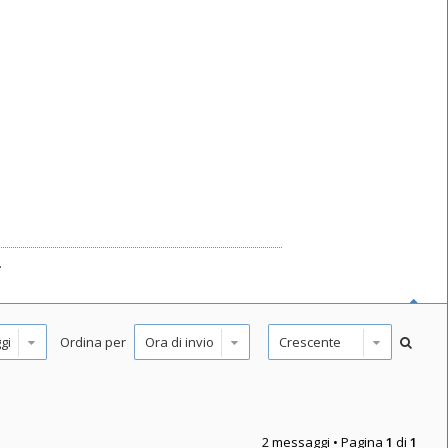
.
Ordina per
2 messaggi • Pagina
1
di
1