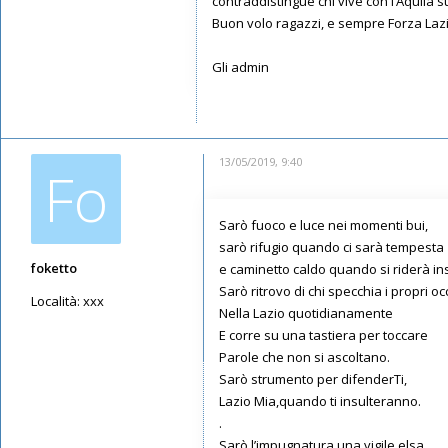
contraddistingue chi vive con l’Aquila 
Buon volo ragazzi, e sempre Forza Lazi
Gli admin
13/05/2019, 9:40
Fo
Sarò fuoco e luce nei momenti bui,
sarò rifugio quando ci sarà tempesta
foketto
e caminetto caldo quando si riderà in
Sarò ritrovo di chi specchia i propri oc
Località:
xxx
Nella Lazio quotidianamente
Messaggi: 2711
E corre su una tastiera per toccare
Iscritto il:
09/05/2019, 19:42
Parole che non si ascoltano.
Sarò strumento per difenderTi,
Lazio Mia,quando ti insulteranno.
.
Sarò l’impugnatura,una vigile elsa,