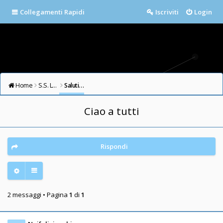
Collegamenti Rapidi
Iscriviti
Login
Home
S.S. LAZIO FORUM
Saluti e Presentazioni
Ciao a tutti
Rispondi
2 messaggi • Pagina
1
di
1