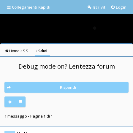
Collegamenti Rapidi
Iscriviti
Login
Home
S.S. LAZIO FORUM
Saluti e Presentazioni
Debug mode on? Lentezza forum
Rispondi
1 messaggio • Pagina
1
di
1