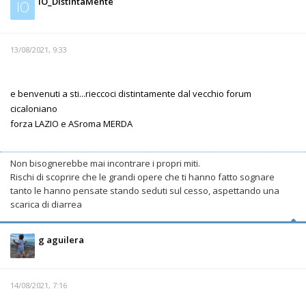
IO_DistintaMente
IO
13/08/2021, 9:33
e benvenuti a sti...rieccoci distintamente dal vecchio forum
cicaloniano
forza LAZIO e ASroma MERDA
Non bisognerebbe mai incontrare i propri miti.
Rischi di scoprire che le grandi opere che ti hanno fatto sognare
tanto le hanno pensate stando seduti sul cesso, aspettando una
scarica di diarrea
g aguilera
14/08/2021, 7:16