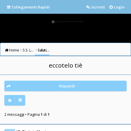
Collegamenti Rapidi
Iscriviti
Login
Home
S.S. LAZIO FORUM
Saluti e Presentazioni
eccotelo tiè
Rispondi
2 messaggi • Pagina
1
di
1