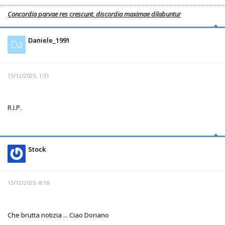
Concordia parvae res crescunt, discordia maximae dilabuntur
Daniele_1991
Da
15/12/2025, 1:31
R.I.P.
Stock
15/12/2025, 8:18
Che brutta notizia ... Ciao Doriano