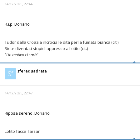
14/12/2025, 22:44
R.i.p. Doriano
Tudor dalla Croazia incrocia le dita per la fumata bianca (cit.)
Siete diventati stupidi appresso a Lotito (cit.)
"Un motivo ci sarà"
sferequadrate
Sf
14/12/2025, 22:47
Riposa sereno, Doriano
Lotito facce Tarzan