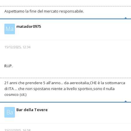
Aspettiamo la fine del mercato responsabile.
matador0975
Ma
15/12/2025, 12:34
R.I.P.
21 anni che prendere 5 all'anno... da aereoitalia,CHE è la sottomarca
di ITA ... che non spostano niente a livello sportivo,sono il nulla
cosmico (cit.)
Bar della Tevere
Ba
15/12/2025, 16:58