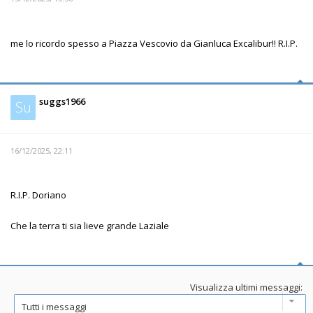
me lo ricordo spesso a Piazza Vescovio da Gianluca Excalibur!! R.I.P.
suggs1966
Su
16/12/2025, 22:11
R.I.P. Doriano
Che la terra ti sia lieve grande Laziale
Visualizza ultimi messaggi: