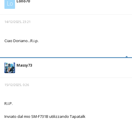
Lollo70
Lo
14/12/2025, 23:21
Ciao Doriano...R.i.p.
Massy73
15/12/2025, 0:26
R.I.P.
Inviato dal mio SM-F731B utilizzando Tapatalk