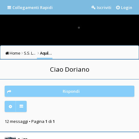
Collegamenti Rapidi
Iscriviti
Login
Home
S.S. LAZIO FORUM
Aquile in cielo
Ciao Doriano
Rispondi
12 messaggi • Pagina
1
di
1