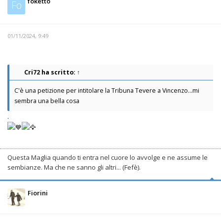
foketto
Fo
01/11/2024, 9:49
Cri72
ha scritto:
↑
C'è una petizione per intitolare la Tribuna Tevere a Vincenzo...mi
sembra una bella cosa
.
Questa Maglia quando ti entra nel cuore lo avvolge e ne assume le
sembianze. Ma che ne sanno gli altri... (Fefè).
Fiorini