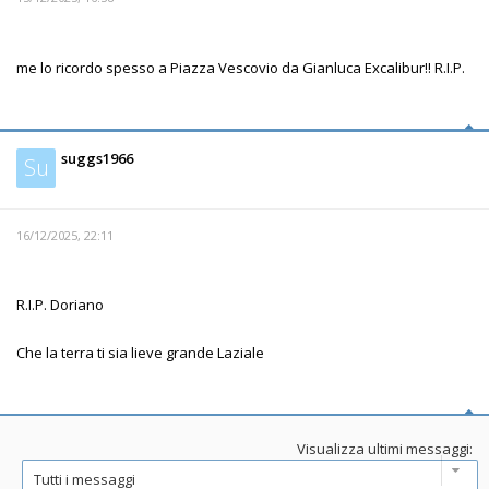
me lo ricordo spesso a Piazza Vescovio da Gianluca Excalibur!! R.I.P.
suggs1966
Su
16/12/2025, 22:11
R.I.P. Doriano
Che la terra ti sia lieve grande Laziale
Visualizza ultimi messaggi: