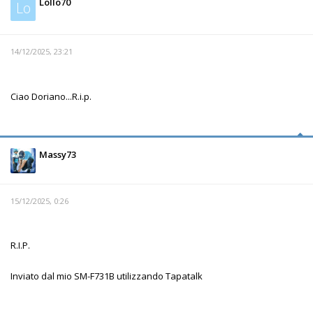
Lollo70
Lo
14/12/2025, 23:21
Ciao Doriano...R.i.p.
Massy73
15/12/2025, 0:26
R.I.P.
Inviato dal mio SM-F731B utilizzando Tapatalk