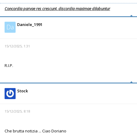
Concordia parvae res crescunt, discordia maximae dilabuntur
Daniele_1991
Da
15/12/2025, 1:31
R.I.P.
Stock
15/12/2025, 8:18
Che brutta notizia ... Ciao Doriano