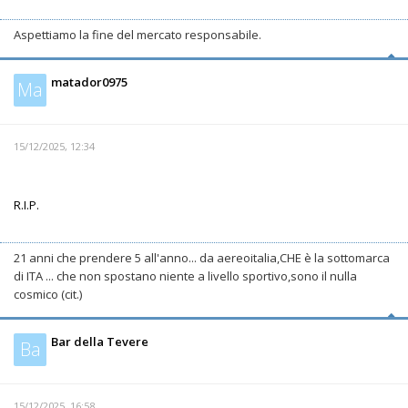
Aspettiamo la fine del mercato responsabile.
matador0975
Ma
15/12/2025, 12:34
R.I.P.
21 anni che prendere 5 all'anno... da aereoitalia,CHE è la sottomarca
di ITA ... che non spostano niente a livello sportivo,sono il nulla
cosmico (cit.)
Bar della Tevere
Ba
15/12/2025, 16:58