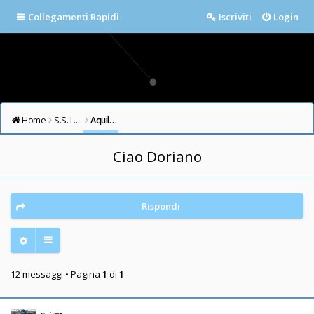
Collegamenti Rapidi
Iscriviti
Login
Home
S.S. LAZIO FORUM
Aquile in cielo
Ciao Doriano
Rispondi
12 messaggi • Pagina
1
di
1