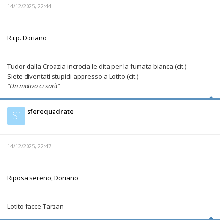
14/12/2025, 22:44
R.i.p. Doriano
Tudor dalla Croazia incrocia le dita per la fumata bianca (cit.)
Siete diventati stupidi appresso a Lotito (cit.)
"Un motivo ci sarà"
sferequadrate
Sf
14/12/2025, 22:47
Riposa sereno, Doriano
Lotito facce Tarzan