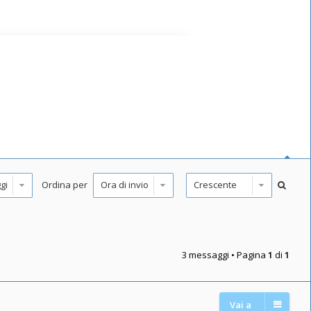
Ordina per
3 messaggi • Pagina
1
di
1
Vai a