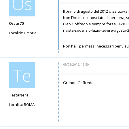
Os
Il primo di agosto del 2012 ci salutav
Non l'ho mai conosciuto di persona, s
Oscar70
Ciao Goffredo e sempre forza LAZIO !!!
rivista-sodalizio-lazio-tevere-agosto-
Località:
Umbria
Messaggi: 2099
Non hai i permessi necessari per visua
Iscritto il:
14/05/2019, 14:45
09/08/2019, 15:59
Te
Grande Goffredo!
TestaNera
Località:
ROMA
Messaggi: 363
Iscritto il:
13/05/2019, 11:47