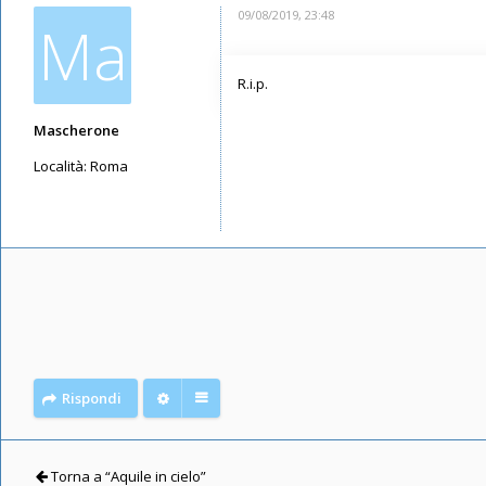
09/08/2019, 23:48
Ma
R.i.p.
Mascherone
Località:
Roma
Messaggi: 5
Iscritto il:
08/08/2019, 23:50
Rispondi
Torna a “Aquile in cielo”