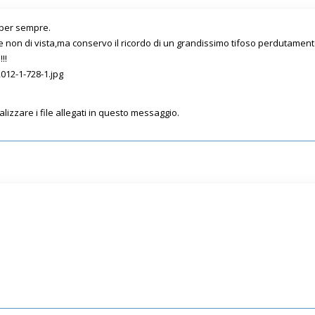
a per sempre.
e non di vista,ma conservo il ricordo di un grandissimo tifoso perdutamen
!!
2012-1-728-1.jpg
lizzare i file allegati in questo messaggio.