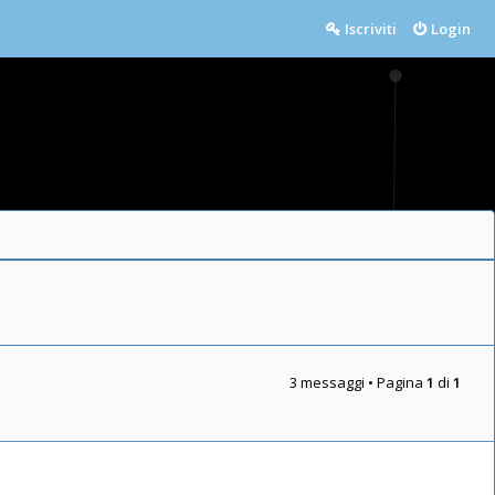
Iscriviti
Login
3 messaggi • Pagina
1
di
1