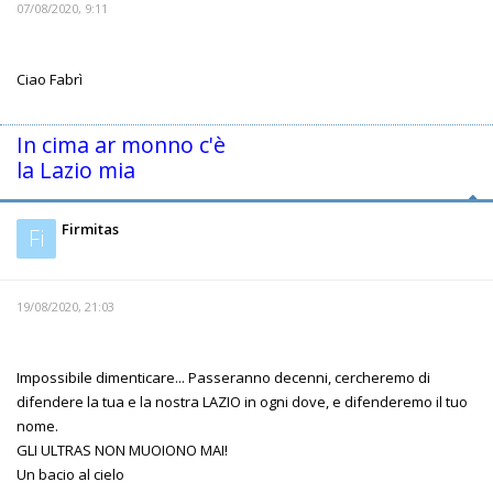
07/08/2020, 9:11
Ciao Fabrì
In cima ar monno c'è
la Lazio mia
Firmitas
Fi
19/08/2020, 21:03
Impossibile dimenticare... Passeranno decenni, cercheremo di
difendere la tua e la nostra LAZIO in ogni dove, e difenderemo il tuo
nome.
GLI ULTRAS NON MUOIONO MAI!
Un bacio al cielo