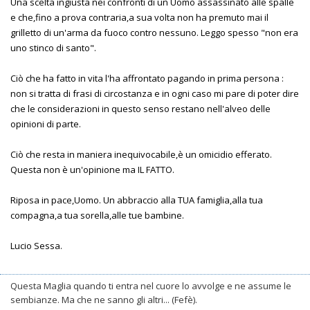
Una scelta ingiusta nei confronti di un Uomo assassinato alle spalle
e che,fino a prova contraria,a sua volta non ha premuto mai il
grilletto di un'arma da fuoco contro nessuno. Leggo spesso "non era
uno stinco di santo".
Ciò che ha fatto in vita l'ha affrontato pagando in prima persona :
non si tratta di frasi di circostanza e in ogni caso mi pare di poter dire
che le considerazioni in questo senso restano nell'alveo delle
opinioni di parte.
Ciò che resta in maniera inequivocabile,è un omicidio efferato.
Questa non è un'opinione ma IL FATTO.
Riposa in pace,Uomo. Un abbraccio alla TUA famiglia,alla tua
compagna,a tua sorella,alle tue bambine.
Lucio Sessa.
Questa Maglia quando ti entra nel cuore lo avvolge e ne assume le
sembianze. Ma che ne sanno gli altri... (Fefè).