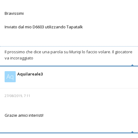
Bravissimi
Inviato dal mio D6603 utilizzando Tapatalk
Il prossimo che dice una parola su Muriqi lo faccio volare. Il giocatore
va incoraggiato
Aquilareale3
Aq
27/08/2019, 7:11
Grazie amici interisti!