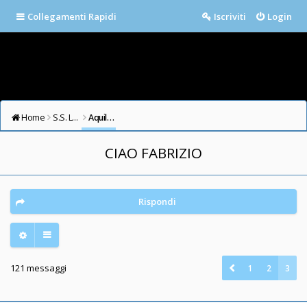
Collegamenti Rapidi
Iscriviti
Login
Home
S.S. LAZIO FORUM
Aquile in cielo
CIAO FABRIZIO
Rispondi
121 messaggi
1
2
3