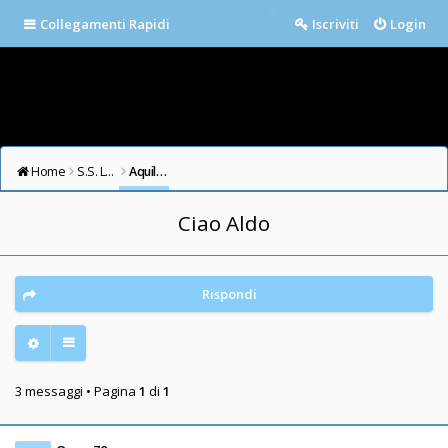
Collegamenti Rapidi
Iscriviti
Login
Home
S.S. LAZIO FORUM
Aquile in cielo
Ciao Aldo
Rispondi
3 messaggi • Pagina
1
di
1