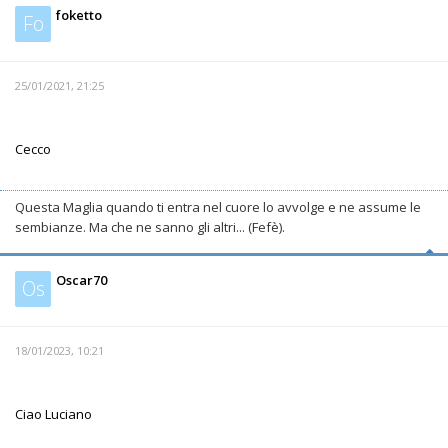
foketto
Fo
25/01/2021, 21:25
Cecco
Questa Maglia quando ti entra nel cuore lo avvolge e ne assume le
sembianze. Ma che ne sanno gli altri... (Fefè).
Oscar70
Os
18/01/2023, 10:21
Ciao Luciano