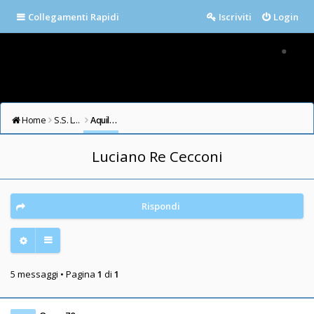
Collegamenti Rapidi
Iscriviti
Login
Home
S.S. LAZIO FORUM
Aquile in cielo
Luciano Re Cecconi
Rispondi
5 messaggi • Pagina
1
di
1