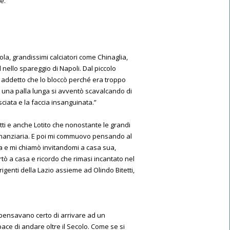
e.”
iola, grandissimi calciatori come Chinaglia,
 nello spareggio di Napoli. Dal piccolo
un addetto che lo bloccò perché era troppo
u una palla lunga si avventò scavalcando di
sciata e la faccia insanguinata.”
ti e anche Lotito che nonostante le grandi
 finanziaria. E poi mi commuovo pensando al
a e mi chiamò invitandomi a casa sua,
portò a casa e ricordo che rimasi incantato nel
rigenti della Lazio assieme ad Olindo Bitetti,
on pensavano certo di arrivare ad un
ace di andare oltre il Secolo. Come se si