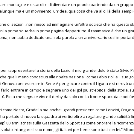
are montagne e ostacoli e di diventare un popolo partendo da un gruppo d
ualunque ma è un movimento, un’idea, qualcosa che va al di là della semplic
ine di sezioni, non riesco ad immaginare un’altra società che ha questo sl
la prima squadra in prima pagina dappertutto. Il rammarico è che un giorn
Roma, non abbia dedicato una sola parola a un anniversario così important
 per rappresentare la storia della Lazio: il mio grande idolo è stato Silvio P
e quelli meno conosciuti alle ribalte nazionali come Fabio Poli e il suo gol
di Genova per esordire in Serie A per giocare contro il Liguria e si ritrovò 
arlo entrare in campo e segnare uno dei gol più strepitosi della storia, s
l’1-0. Piola che segna e vince il derby da solo con la fronte spaccata e poi fa
ti come Nesta, Gradella ma anche i grandi presidenti come Lenzini, Cragnot
ha portato di nuovo la squadra ai vertici oltre a regalare grande solidità
ì 80 anni scrissi sulla Gazzetta dello Sport su come onorare la ricorrenz
i ha voluto infangare il suo nome, gli italiani per bene sono tutti con lei.” Mi 