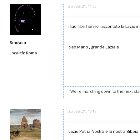
25/08/2021, 11:38
i tuoi libri hanno raccontato la Lazio 
Sindaco
ciao Mario , grande Laziale
Località:
Roma
Messaggi: 272
Iscritto il:
12/05/2019, 11:28
"We're marching down to the next stati
25/08/2021, 17:18
Lazio Patria Nostra è la nostra Bibbia. 