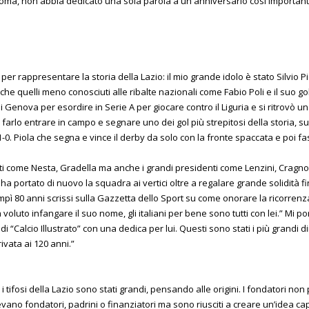
Roma, non abbia dedicato una sola parola a un anniversario così important
 per rappresentare la storia della Lazio: il mio grande idolo è stato Silvio P
e quelli meno conosciuti alle ribalte nazionali come Fabio Poli e il suo gol
di Genova per esordire in Serie A per giocare contro il Liguria e si ritrovò 
arlo entrare in campo e segnare uno dei gol più strepitosi della storia, s
l’1-0. Piola che segna e vince il derby da solo con la fronte spaccata e poi fa
ti come Nesta, Gradella ma anche i grandi presidenti come Lenzini, Cragnot
ha portato di nuovo la squadra ai vertici oltre a regalare grande solidità
ì 80 anni scrissi sulla Gazzetta dello Sport su come onorare la ricorrenz
i ha voluto infangare il suo nome, gli italiani per bene sono tutti con lei.” Mi 
 “Calcio Illustrato” con una dedica per lui. Questi sono stati i più grandi di
ivata ai 120 anni.”
i tifosi della Lazio sono stati grandi, pensando alle origini. I fondatori n
ano fondatori, padrini o finanziatori ma sono riusciti a creare un’idea cap