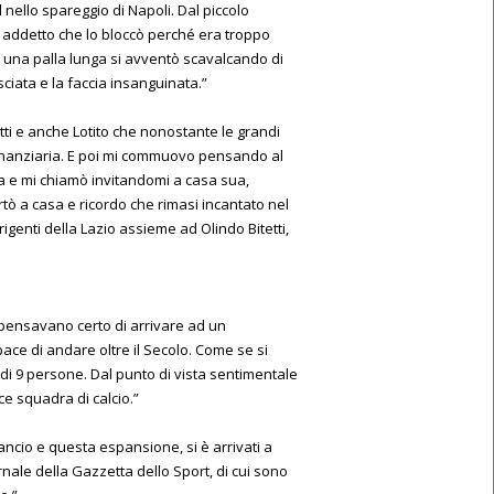
 nello spareggio di Napoli. Dal piccolo
un addetto che lo bloccò perché era troppo
u una palla lunga si avventò scavalcando di
sciata e la faccia insanguinata.”
ti e anche Lotito che nonostante le grandi
 finanziaria. E poi mi commuovo pensando al
a e mi chiamò invitandomi a casa sua,
portò a casa e ricordo che rimasi incantato nel
rigenti della Lazio assieme ad Olindo Bitetti,
on pensavano certo di arrivare ad un
ace di andare oltre il Secolo. Come se si
i 9 persone. Dal punto di vista sentimentale
e squadra di calcio.”
ancio e questa espansione, si è arrivati a
ale della Gazzetta dello Sport, di cui sono