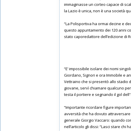
immaginasse un corteo capace di scal
la Lazio è unica, non è una società q
“La Polisportiva ha ormai decine e dec
questo appuntamento dei 120 anni con 
stato caporedattore dell’edizione di 
“E’ impossibile isolare dei nomi singoli
Giordano, Signori e ora Immobile e anch
Vettraino che si presentò allo stadio 
giovane, servì chiamare qualcuno per f
testa il portiere e segnando il gol del
“Importante ricordare figure importan
avversità che ha dovuto attraversare 
generale Giorgio Vaccaro: quando comp
nell’articolo gli dissi: “Lasci stare ch