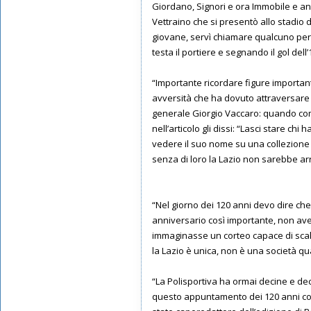
Giordano, Signori e ora Immobile e anch
Vettraino che si presentò allo stadio 
giovane, servì chiamare qualcuno per f
testa il portiere e segnando il gol del
“Importante ricordare figure importan
avversità che ha dovuto attraversare 
generale Giorgio Vaccaro: quando comp
nell’articolo gli dissi: “Lasci stare ch
vedere il suo nome su una collezione di
senza di loro la Lazio non sarebbe arr
“Nel giorno dei 120 anni devo dire che 
anniversario così importante, non avev
immaginasse un corteo capace di scal
la Lazio è unica, non è una società q
“La Polisportiva ha ormai decine e dec
questo appuntamento dei 120 anni con 