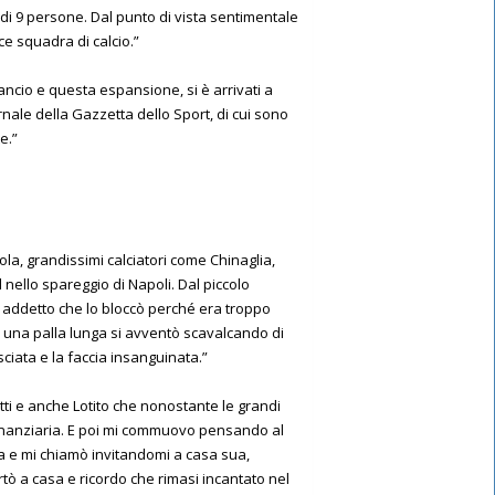
i 9 persone. Dal punto di vista sentimentale
e squadra di calcio.”
ancio e questa espansione, si è arrivati a
ale della Gazzetta dello Sport, di cui sono
e.”
iola, grandissimi calciatori come Chinaglia,
 nello spareggio di Napoli. Dal piccolo
un addetto che lo bloccò perché era troppo
u una palla lunga si avventò scavalcando di
sciata e la faccia insanguinata.”
ti e anche Lotito che nonostante le grandi
 finanziaria. E poi mi commuovo pensando al
a e mi chiamò invitandomi a casa sua,
portò a casa e ricordo che rimasi incantato nel