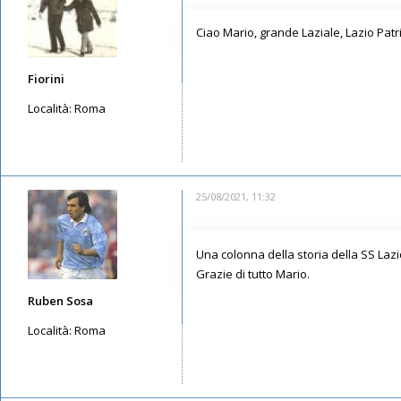
Ciao Mario, grande Laziale, Lazio Pat
Fiorini
Località:
Roma
Messaggi: 3555
Iscritto il:
12/05/2019, 11:15
25/08/2021, 11:32
Una colonna della storia della SS Lazi
Grazie di tutto Mario.
Ruben Sosa
Località:
Roma
Messaggi: 651
Iscritto il:
16/05/2019, 18:37