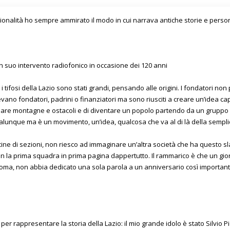
essionalità ho sempre ammirato il modo in cui narrava antiche storie e per
un suo intervento radiofonico in occasione dei 120 anni
i tifosi della Lazio sono stati grandi, pensando alle origini. I fondatori n
ano fondatori, padrini o finanziatori ma sono riusciti a creare un’idea cap
are montagne e ostacoli e di diventare un popolo partendo da un gruppo d
ualunque ma è un movimento, un’idea, qualcosa che va al di là della semplic
ine di sezioni, non riesco ad immaginare un’altra società che ha questo sl
la prima squadra in prima pagina dappertutto. Il rammarico è che un giorn
Roma, non abbia dedicato una sola parola a un anniversario così important
 per rappresentare la storia della Lazio: il mio grande idolo è stato Silvio P