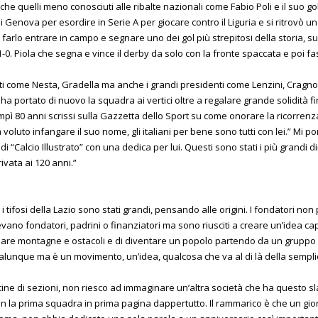
e quelli meno conosciuti alle ribalte nazionali come Fabio Poli e il suo gol
di Genova per esordire in Serie A per giocare contro il Liguria e si ritrovò 
arlo entrare in campo e segnare uno dei gol più strepitosi della storia, s
l’1-0. Piola che segna e vince il derby da solo con la fronte spaccata e poi fa
ti come Nesta, Gradella ma anche i grandi presidenti come Lenzini, Cragnot
ha portato di nuovo la squadra ai vertici oltre a regalare grande solidità
ì 80 anni scrissi sulla Gazzetta dello Sport su come onorare la ricorrenz
i ha voluto infangare il suo nome, gli italiani per bene sono tutti con lei.” Mi 
 “Calcio Illustrato” con una dedica per lui. Questi sono stati i più grandi di
ivata ai 120 anni.”
i tifosi della Lazio sono stati grandi, pensando alle origini. I fondatori n
ano fondatori, padrini o finanziatori ma sono riusciti a creare un’idea cap
are montagne e ostacoli e di diventare un popolo partendo da un gruppo d
ualunque ma è un movimento, un’idea, qualcosa che va al di là della semplic
ine di sezioni, non riesco ad immaginare un’altra società che ha questo sl
la prima squadra in prima pagina dappertutto. Il rammarico è che un giorn