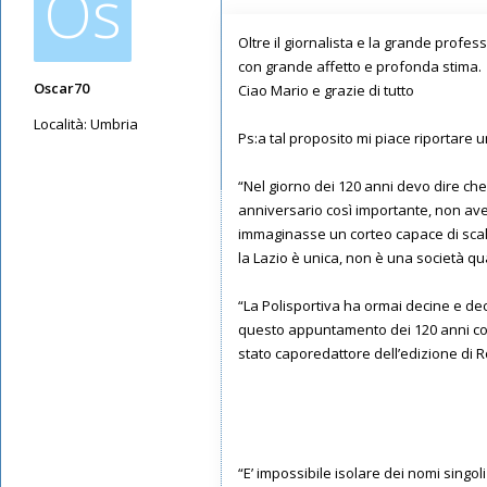
Os
Oltre il giornalista e la grande prof
con grande affetto e profonda stima.
Oscar70
Ciao Mario e grazie di tutto
Località:
Umbria
Ps:a tal proposito mi piace riportare 
Messaggi: 2099
Iscritto il:
14/05/2019, 14:45
“Nel giorno dei 120 anni devo dire che 
anniversario così importante, non avev
immaginasse un corteo capace di scal
la Lazio è unica, non è una società q
“La Polisportiva ha ormai decine e dec
questo appuntamento dei 120 anni con 
stato caporedattore dell’edizione di 
“E’ impossibile isolare dei nomi singoli