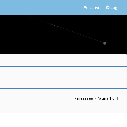
Iscriviti
Login
7 messaggi • Pagina
1
di
1