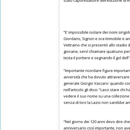
stato caporedattore dell’edizione di 
“E’ impossibile isolare dei nomi singoli
Giordano, Signori e ora Immobile e anch
Vettraino che si presentò allo stadio 
giovane, servì chiamare qualcuno per f
testa il portiere e segnando il gol del
“Importante ricordare figure importan
avversità che ha dovuto attraversare 
generale Giorgio Vaccaro: quando comp
nell’articolo gli dissi: “Lasci stare ch
vedere il suo nome su una collezione di
senza di loro la Lazio non sarebbe arr
“Nel giorno dei 120 anni devo dire che 
anniversario così importante, non avev