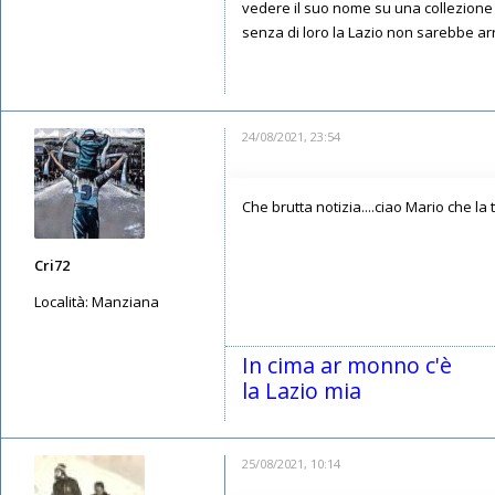
vedere il suo nome su una collezione di
senza di loro la Lazio non sarebbe arr
24/08/2021, 23:54
Che brutta notizia....ciao Mario che la t
Cri72
Località:
Manziana
Messaggi: 2990
Iscritto il:
11/05/2019, 23:28
In cima ar monno c'è
la Lazio mia
25/08/2021, 10:14