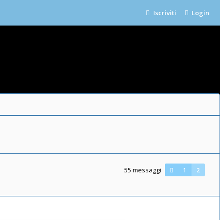
Iscriviti
Login
55 messaggi
1
2