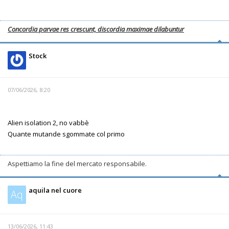
Concordia parvae res crescunt, discordia maximae dilabuntur
Stock
07/06/2026, 8:20
Alien isolation 2, no vabbè
Quante mutande sgommate col primo
Aspettiamo la fine del mercato responsabile.
aquila nel cuore
Aq
13/06/2026, 11:43