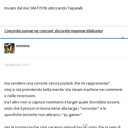
Inviato dal mio SM-F731B utilizzando Tapatalk
Concordia parvae res crescunt, discordia maximae dilabuntur
mimmo
24/06/2026, 10:57
ma vendere una console senza joystick che mi rappresenta?
cmq si sta prendendo bella merda 'sta steam machine nei commenti
e nelle recensioni.
tra l'altro non si capisce nemmeno il target quale dovrebbe essere,
visto che il prezzo in teoria tiene alla larga i "consolari" e le
specifiche tecniche non attirano i "pc gamer".
per le nostre tasche cmq saranno periodi bui
visto che la sete di