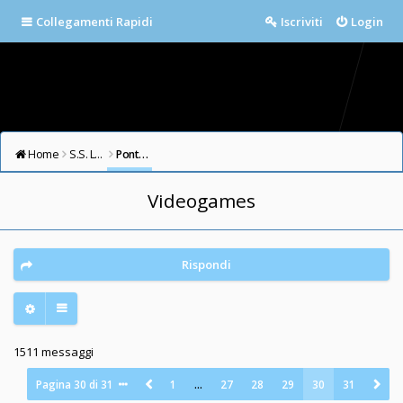
Collegamenti Rapidi
Iscriviti
Login
Home
S.S. LAZIO FORUM
Ponte Milvio
Videogames
Rispondi
1511 messaggi
Pagina
30
di
31
1
…
27
28
29
30
31