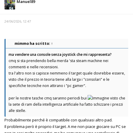
Manuel89
24/06/2026, 12:47
mimmo
ha scritto:
↑
ma vendere una console senza joystick che mi rappresenta?
cmq si sta prendendo bella merda 'sta steam machine nei
commenti e nelle recensioni.
tra l'altro non si capisce nemmeno il target quale dovrebbe essere,
visto che il prezzo in teoria tiene alla larga i "consolari" e le
specifiche tecniche non attirano i "pc gamer".
per le nostre tasche cmq saranno periodi bui
visto che
la sete di ram della intelligenza artificiale ha fatto schizzare i prezzi
alle stelle.
Probabilmente perché è compatibile con qualsiasi altro pad.
Il problema però è proprio il target. A me non piace giocare su PC se
non in casi molto sporadici, ma ho comunque uno scatafascio di