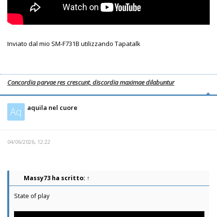
Inviato dal mio SM-F731B utilizzando Tapatalk
Concordia parvae res crescunt, discordia maximae dilabuntur
aquila nel cuore
Aq
04/06/2026, 12:22
Massy73
ha scritto:
↑
State of play