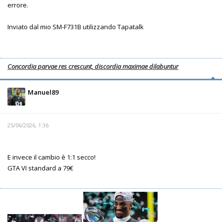
errore.
Inviato dal mio SM-F731B utilizzando Tapatalk
Concordia parvae res crescunt, discordia maximae dilabuntur
Manuel89
25/06/2026, 1:36
E invece il cambio è 1:1 secco!
GTA VI standard a 79€