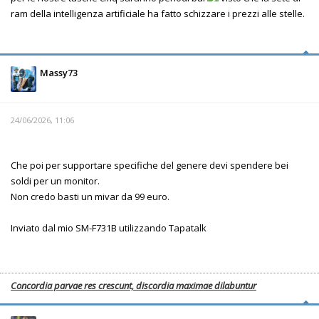
ram della intelligenza artificiale ha fatto schizzare i prezzi alle stelle.
Massy73
24/06/2026, 11:06
Che poi per supportare specifiche del genere devi spendere bei
soldi per un monitor.
Non credo basti un mivar da 99 euro.
Inviato dal mio SM-F731B utilizzando Tapatalk
Concordia parvae res crescunt, discordia maximae dilabuntur