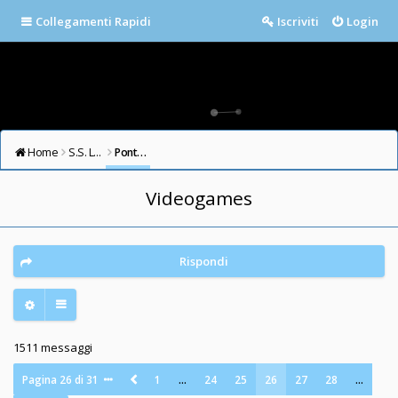
Collegamenti Rapidi
Iscriviti
Login
Home
S.S. LAZIO FORUM
Ponte Milvio
Videogames
Rispondi
1511 messaggi
Pagina
26
di
31
1
…
24
25
26
27
28
…