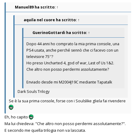
Manuel89
ha scritto:
↑
aquila nel cuore
ha scritto:
↑
GuerinoGottardi
ha scritto:
↑
Dopo 44 anni ho comprato la mia prima console, una
PS4 usata, anche perché sennò che ci facevo con un
televisore 75''?
Ho preso Uncharted 4, god of war, Last of Us 1&2.
Che altro non posso perdermi assolutamente?
Enviado desde mi M2004J19C mediante Tapatalk
Dark Souls Trilogy
Se è la sua prima console, forse con i Soulslike gliela fai rivendere
Eh, ho capito
Ma lui chiedeva: "Che altro non posso perdermi assolutamente?".
E secondo me quella trilogia non va lasciata.