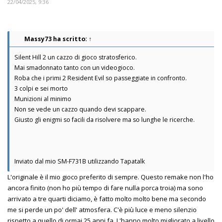
22/04/2025, 9:36
Massy73
ha scritto:
↑
Silent Hill 2 un cazzo di gioco stratosferico.
Mai smadonnato tanto con un videogioco.
Roba che i primi 2 Resident Evil so passeggiate in confronto.
3 colpi e sei morto
Munizioni al minimo
Non se vede un cazzo quando devi scappare.
Giusto gli enigmi so facili da risolvere ma so lunghe le ricerche.
Inviato dal mio SM-F731B utilizzando Tapatalk
L'originale è il mio gioco preferito di sempre. Questo remake non l'ho
ancora finito (non ho più tempo di fare nulla porca troia) ma sono
arrivato a tre quarti diciamo, è fatto molto molto bene ma secondo
me si perde un po' dell' atmosfera. C'è più luce e meno silenzio
rispetto a quello di ormai 25 anni fa. L'hanno molto migliorato a livello