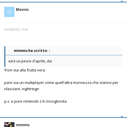
Blevins
Bl
03/04/2025, 9:38
mimmo
ha scritto:
↑
sarà un pesce d'aprile, dai
from sta alla frutta vera
pare sia un multiplayer come quell'altra monnezza che stanno per
rilasciare, nightreign
p.s. e pure nintendo s'è rincoglionita
mimmo