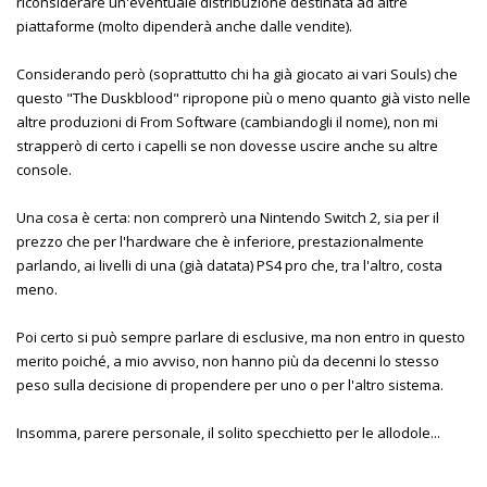
riconsiderare un'eventuale distribuzione destinata ad altre
piattaforme (molto dipenderà anche dalle vendite).
Considerando però (soprattutto chi ha già giocato ai vari Souls) che
questo "The Duskblood" ripropone più o meno quanto già visto nelle
altre produzioni di From Software (cambiandogli il nome), non mi
strapperò di certo i capelli se non dovesse uscire anche su altre
console.
Una cosa è certa: non comprerò una Nintendo Switch 2, sia per il
prezzo che per l'hardware che è inferiore, prestazionalmente
parlando, ai livelli di una (già datata) PS4 pro che, tra l'altro, costa
meno.
Poi certo si può sempre parlare di esclusive, ma non entro in questo
merito poiché, a mio avviso, non hanno più da decenni lo stesso
peso sulla decisione di propendere per uno o per l'altro sistema.
Insomma, parere personale, il solito specchietto per le allodole...