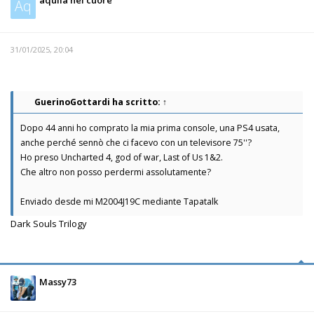
Aq
31/01/2025, 20:04
GuerinoGottardi
ha scritto:
↑
Dopo 44 anni ho comprato la mia prima console, una PS4 usata,
anche perché sennò che ci facevo con un televisore 75''?
Ho preso Uncharted 4, god of war, Last of Us 1&2.
Che altro non posso perdermi assolutamente?
Enviado desde mi M2004J19C mediante Tapatalk
Dark Souls Trilogy
Massy73