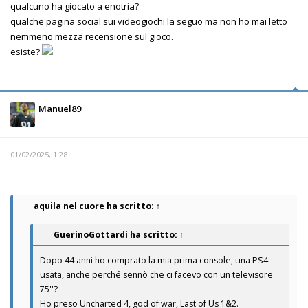
qualcuno ha giocato a enotria?
qualche pagina social sui videogiochi la seguo ma non ho mai letto
nemmeno mezza recensione sul gioco.
esiste?
Manuel89
01/02/2025, 1:28
aquila nel cuore
ha scritto:
↑
GuerinoGottardi
ha scritto:
↑
Dopo 44 anni ho comprato la mia prima console, una PS4
usata, anche perché sennò che ci facevo con un televisore
75''?
Ho preso Uncharted 4, god of war, Last of Us 1&2.