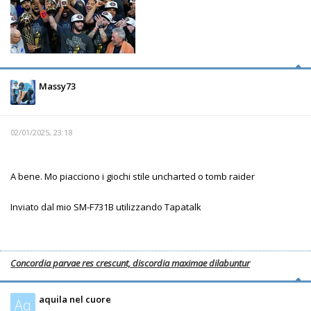
Massy73
02/01/2025, 23:18
A bene. Mo piacciono i giochi stile uncharted o tomb raider
Inviato dal mio SM-F731B utilizzando Tapatalk
Concordia parvae res crescunt, discordia maximae dilabuntur
aquila nel cuore
Aq