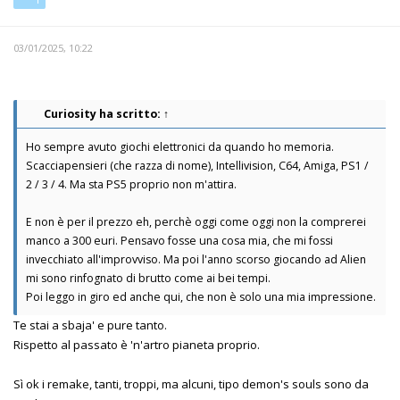
03/01/2025, 10:22
Curiosity
ha scritto:
↑
Ho sempre avuto giochi elettronici da quando ho memoria.
Scacciapensieri (che razza di nome), Intellivision, C64, Amiga, PS1 /
2 / 3 / 4. Ma sta PS5 proprio non m'attira.
E non è per il prezzo eh, perchè oggi come oggi non la comprerei
manco a 300 euri. Pensavo fosse una cosa mia, che mi fossi
invecchiato all'improvviso. Ma poi l'anno scorso giocando ad Alien
mi sono rinfognato di brutto come ai bei tempi.
Poi leggo in giro ed anche qui, che non è solo una mia impressione.
Te stai a sbaja' e pure tanto.
Rispetto al passato è 'n'artro pianeta proprio.
Sì ok i remake, tanti, troppi, ma alcuni, tipo demon's souls sono da