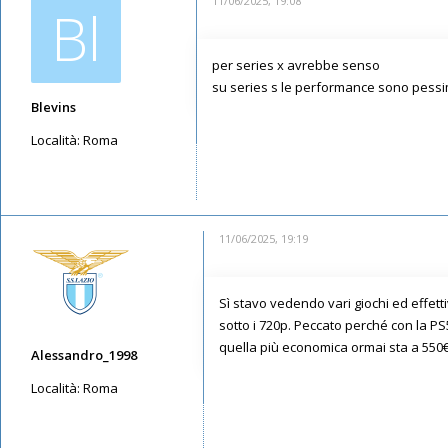
11/06/2025, 19:08
Bl
per series x avrebbe senso
su series s le performance sono pessime,
Blevins
Località:
Roma
Messaggi: 5665
Iscritto il:
12/05/2019, 8:07
11/06/2025, 19:19
Sì stavo vedendo vari giochi ed effe
sotto i 720p. Peccato perché con la PS5 
quella più economica ormai sta a 550€.
Alessandro_1998
Località:
Roma
Messaggi: 1544
Iscritto il:
11/05/2019, 21:38