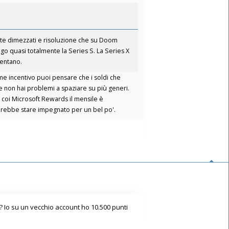
ate dimezzati e risoluzione che su Doom
pago quasi totalmente la Series S. La Series X
mentano.
me incentivo puoi pensare che i soldi che
re non hai problemi a spaziare su più generi.
 coi Microsoft Rewards il mensile è
 farebbe stare impegnato per un bel po'.
 Io su un vecchio account ho 10.500 punti