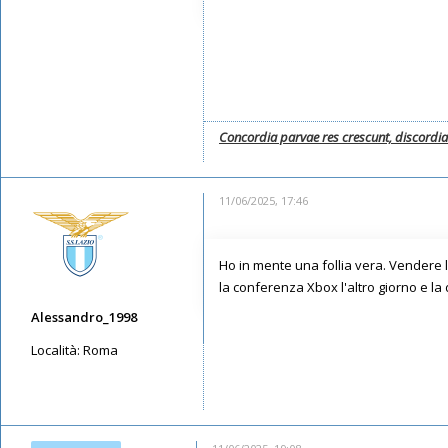
Concordia parvae res crescunt, discordi
11/06/2025, 17:46
Ho in mente una follia vera. Vendere 
la conferenza Xbox l'altro giorno e la
Alessandro_1998
Località:
Roma
Messaggi: 1544
Iscritto il:
11/05/2019, 21:38