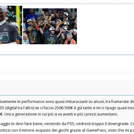
ttivamente le performance sono quasi imbarazzanti su alcuni, tra framerate 
5 (digital tra l'altro) se ci faccio 250€/300€ è già tanto e mi ci ripago quasi t
. Unica generazione in cui più si va avanti e più i prezzi aumentano.
ssaggio lo devi fare bene, venendo da PS5, vedresti troppo il downgrade. C
mortizzi con il minore acquisto dei giochi grazie al GamePass, visto che mi 