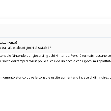
esattamente?
ra l'altro, alcuni giochi di switch 1?
la console Nintendo per giocarci i giochi Nintendo. Perché (ormai) nessuno 
è il solito dai tempi di Wii in poi, o si chiude un occhio con i giochi multipi
 momento storico dove le console uscite aumentano invece di diminuire...o