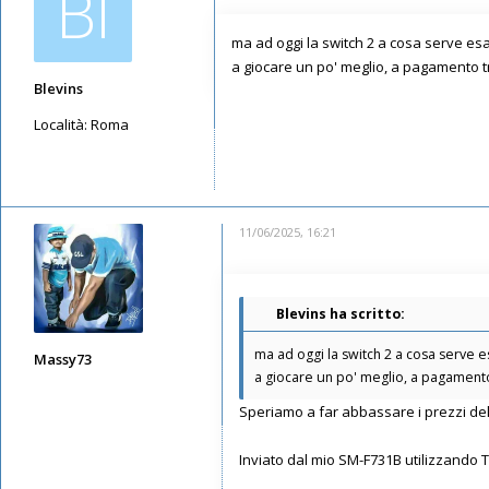
Bl
ma ad oggi la switch 2 a cosa serve e
a giocare un po' meglio, a pagamento tra 
Blevins
Località:
Roma
Messaggi: 5665
Iscritto il:
12/05/2019, 8:07
11/06/2025, 16:21
Blevins ha scritto:
ma ad oggi la switch 2 a cosa serve 
Massy73
a giocare un po' meglio, a pagamento t
Messaggi: 12578
Speriamo a far abbassare i prezzi dell
Iscritto il:
11/05/2019, 22:28
Inviato dal mio SM-F731B utilizzando 