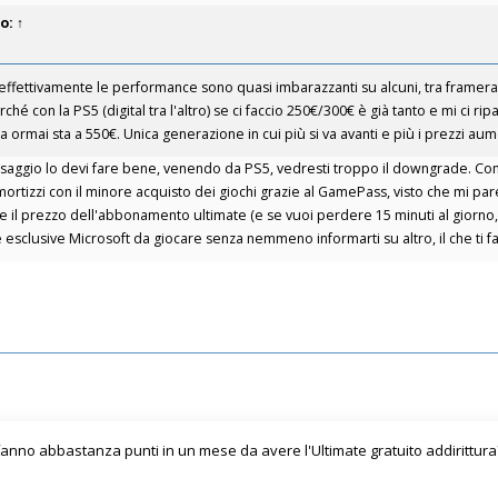
to:
↑
 effettivamente le performance sono quasi imbarazzanti su alcuni, tra framer
hé con la PS5 (digital tra l'altro) se ci faccio 250€/300€ è già tanto e mi ci ri
ormai sta a 550€. Unica generazione in cui più si va avanti e più i prezzi au
assaggio lo devi fare bene, venendo da PS5, vedresti troppo il downgrade. Co
mmortizzi con il minore acquisto dei giochi grazie al GamePass, visto che mi pa
e il prezzo dell'abbonamento ultimate (e se vuoi perdere 15 minuti al giorno,
le esclusive Microsoft da giocare senza nemmeno informarti su altro, il che ti
anno abbastanza punti in un mese da avere l'Ultimate gratuito addirittura?