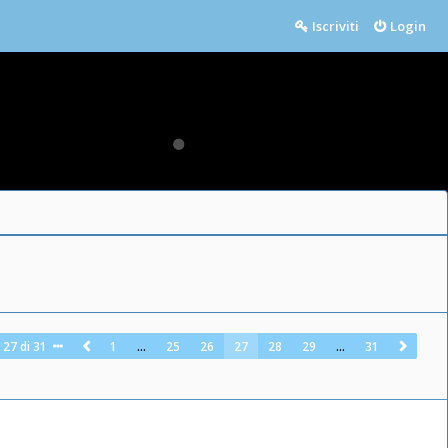
Iscriviti
Login
a
27
di
31
1
…
25
26
27
28
29
…
31