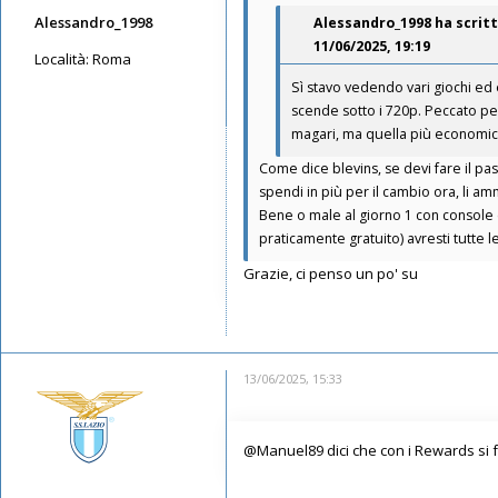
Alessandro_1998
Alessandro_1998
ha scrit
11/06/2025, 19:19
Località:
Roma
Sì stavo vedendo vari giochi ed
Messaggi: 1544
scende sotto i 720p. Peccato perc
Iscritto il:
11/05/2019, 21:38
magari, ma quella più economica 
Come dice blevins, se devi fare il p
spendi in più per il cambio ora, li a
Bene o male al giorno 1 con console 
praticamente gratuito) avresti tutte 
Grazie, ci penso un po' su
13/06/2025, 15:33
@Manuel89 dici che con i Rewards si f