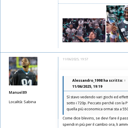
11/06/2025, 19:57
Alessandro_1998
ha scritto:
↑
11/06/2025, 19:19
Manuel89
Sì stavo vedendo vari giochi ed effe
Località:
Sabina
sotto i 720p. Peccato perché con la PS
quella più economica ormai sta a 550€
Messaggi: 3870
Iscritto il:
11/05/2019, 23:50
Come dice blevins, se devi fare il pa
spendi in più per il cambio ora, li am