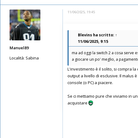
11/06/2025, 19:45
Blevins
ha scritto:
↑
11/06/2025, 9:15
Manuel89
ma ad oggi la switch 2 a cosa serve 
Località:
Sabina
a giocare un po' meglio, a pagamento t
Messaggi: 3870
L'investimento è il solito, si compra 
Iscritto il:
11/05/2019, 23:50
output a livello di esclusive. Il malus 
console (o PC) a piacere.
Se ci mettiamo pure che viviamo in un
acquistare