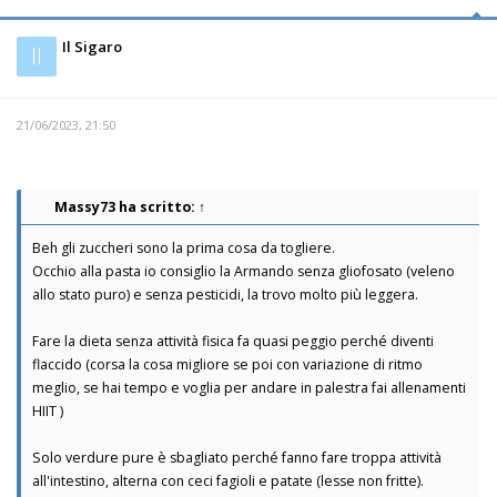
Il Sigaro
Il
21/06/2023, 21:50
Massy73
ha scritto:
↑
Beh gli zuccheri sono la prima cosa da togliere.
Occhio alla pasta io consiglio la Armando senza gliofosato (veleno
allo stato puro) e senza pesticidi, la trovo molto più leggera.
Fare la dieta senza attività fisica fa quasi peggio perché diventi
flaccido (corsa la cosa migliore se poi con variazione di ritmo
meglio, se hai tempo e voglia per andare in palestra fai allenamenti
HIIT )
Solo verdure pure è sbagliato perché fanno fare troppa attività
all'intestino, alterna con ceci fagioli e patate (lesse non fritte).