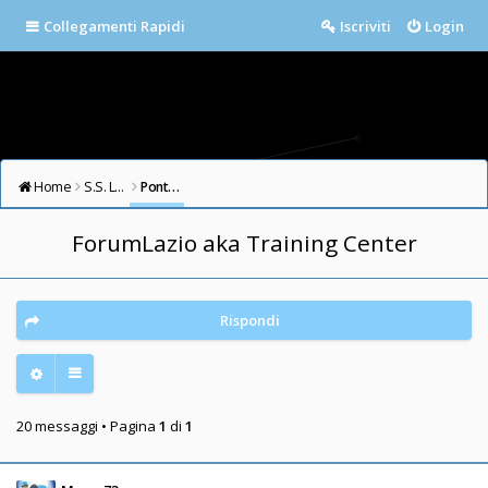
Collegamenti Rapidi
Iscriviti
Login
Home
S.S. LAZIO FORUM
Ponte Milvio
ForumLazio aka Training Center
Rispondi
20 messaggi • Pagina
1
di
1