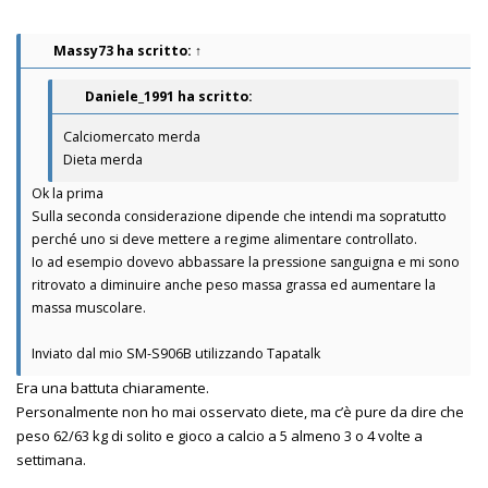
Massy73
ha scritto:
↑
Daniele_1991 ha scritto:
Calciomercato merda
Dieta merda
Ok la prima
Sulla seconda considerazione dipende che intendi ma sopratutto
perché uno si deve mettere a regime alimentare controllato.
Io ad esempio dovevo abbassare la pressione sanguigna e mi sono
ritrovato a diminuire anche peso massa grassa ed aumentare la
massa muscolare.
Inviato dal mio SM-S906B utilizzando Tapatalk
Era una battuta chiaramente.
Personalmente non ho mai osservato diete, ma c’è pure da dire che
peso 62/63 kg di solito e gioco a calcio a 5 almeno 3 o 4 volte a
settimana.