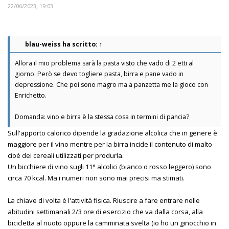
22/06/2023, 19:03
blau-weiss
ha scritto:
↑
Allora il mio problema sarà la pasta visto che vado di 2 etti al
giorno. Però se devo togliere pasta, birra e pane vado in
depressione. Che poi sono magro ma a panzetta me la gioco con
Enrichetto.
Domanda: vino e birra è la stessa cosa in termini di pancia?
Sull'apporto calorico dipende la gradazione alcolica che in genere è
maggiore per il vino mentre per la birra incide il contenuto di malto
cioè dei cereali utilizzati per produrla.
Un bicchiere di vino sugli 11° alcolici (bianco o rosso leggero) sono
circa 70 kcal. Ma i numeri non sono mai precisi ma stimati.
La chiave di volta è l'attività fisica. Riuscire a fare entrare nelle
abitudini settimanali 2/3 ore di esercizio che va dalla corsa, alla
bicicletta al nuoto oppure la camminata svelta (io ho un ginocchio in