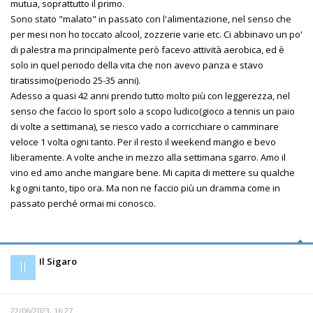
mutua, soprattutto il primo.
Sono stato "malato" in passato con l'alimentazione, nel senso che
per mesi non ho toccato alcool, zozzerie varie etc. Ci abbinavo un po'
di palestra ma principalmente però facevo attività aerobica, ed è
solo in quel periodo della vita che non avevo panza e stavo
tiratissimo(periodo 25-35 anni).
Adesso a quasi 42 anni prendo tutto molto più con leggerezza, nel
senso che faccio lo sport solo a scopo ludico(gioco a tennis un paio
di volte a settimana), se riesco vado a corricchiare o camminare
veloce 1 volta ogni tanto. Per il resto il weekend mangio e bevo
liberamente. A volte anche in mezzo alla settimana sgarro. Amo il
vino ed amo anche mangiare bene. Mi capita di mettere su qualche
kg ogni tanto, tipo ora. Ma non ne faccio più un dramma come in
passato perché ormai mi conosco.
Il Sigaro
Il
22/06/2023, 16:27