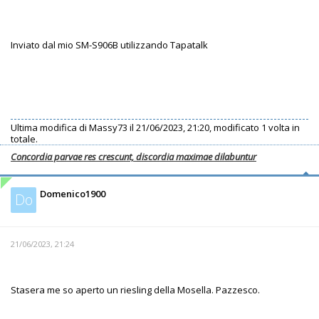
Inviato dal mio SM-S906B utilizzando Tapatalk
Ultima modifica di
Massy73
il 21/06/2023, 21:20, modificato 1 volta in
totale.
Concordia parvae res crescunt, discordia maximae dilabuntur
Domenico1900
Do
21/06/2023, 21:24
Stasera me so aperto un riesling della Mosella. Pazzesco.