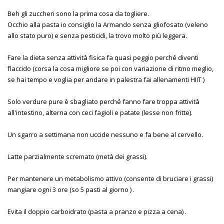
Beh gli zuccheri sono la prima cosa da togliere.
Occhio alla pasta io consiglio la Armando senza gliofosato (veleno
allo stato puro) e senza pesticidi, la trovo molto più leggera.
Fare la dieta senza attività fisica fa quasi peggio perché diventi
flaccido (corsa la cosa migliore se poi con variazione di ritmo meglio,
se hai tempo e voglia per andare in palestra fai allenamenti HIIT )
Solo verdure pure è sbagliato perché fanno fare troppa attività
all'intestino, alterna con ceci fagioli e patate (lesse non fritte).
Un sgarro a settimana non uccide nessuno e fa bene al cervello.
Latte parzialmente scremato (metà dei grassi).
Per mantenere un metabolismo attivo (consente di bruciare i grassi)
mangiare ogni 3 ore (so 5 pasti al giorno ) .
Evita il doppio carboidrato (pasta a pranzo e pizza a cena) .