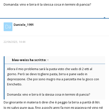
Domanda: vino e birra è la stessa cosa in termini di pancia?
Daniele_1991
Da
22/06/2023, 14:44
blau-weiss
ha scritto:
↑
Allora il mio problema sarà la pasta visto che vado di 2 etti al
giorno. Però se devo togliere pasta, birra e pane vado in
depressione. Che poi sono magro ma a panzetta me la gioco con
Enrichetto.
Domanda: vino e birra è la stessa cosa in termini di pancia?
Da ignorante in materia ti direi che è peggio la birra a parità di litri.
Io mi salvo pure qua, fino a pochi anni fa non mi piaceva né vino né