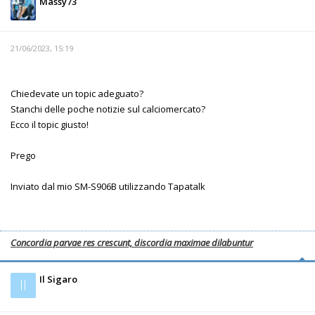
Massy73
21/06/2023, 15:19
Chiedevate un topic adeguato?
Stanchi delle poche notizie sul calciomercato?
Ecco il topic giusto!
Prego
Inviato dal mio SM-S906B utilizzando Tapatalk
Concordia parvae res crescunt, discordia maximae dilabuntur
Il Sigaro
Il