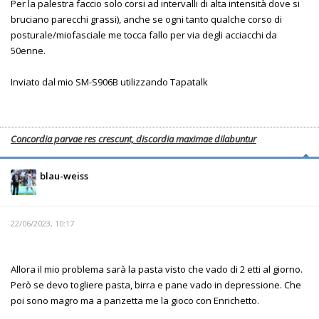
Per la palestra faccio solo corsi ad intervalli di alta intensità dove si
bruciano parecchi grassi), anche se ogni tanto qualche corso di
posturale/miofasciale me tocca fallo per via degli acciacchi da
50enne.
Inviato dal mio SM-S906B utilizzando Tapatalk
Concordia parvae res crescunt, discordia maximae dilabuntur
blau-weiss
22/06/2023, 10:17
Allora il mio problema sarà la pasta visto che vado di 2 etti al giorno.
Però se devo togliere pasta, birra e pane vado in depressione. Che
poi sono magro ma a panzetta me la gioco con Enrichetto.