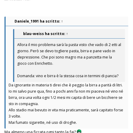
Daniele_1991
ha scritto:
↑
blau-weiss
ha scritto:
↑
Allora il mio problema sarà la pasta visto che vado di 2 etti al
giorno. Però se devo togliere pasta, birra e pane vado in
depressione. Che poi sono magro ma a panzetta me la
gioco con Enrichetto.
Domanda: vino e birra è la stessa cosa in termini di pancia?
Da ignorante in materia ti direi che è peggio la birra a parità di litri.
Io mi salvo pure qua, fino a pochi anni fa non mi piaceva né vino né
birra, ora una volta ogni 1/2 mesi mi capita di bere un bicchiere se
sto in compagnia.
Allo stadio mai bevuto in vita mia praticamente, sarà capitato forse
3 volte.
Mai fumato sigarette, né uso di droghe.
Ma almeno una ficcata ogni tanto la fai?