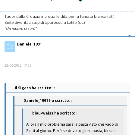
Tudor dalla Croazia incrocia le dita per la fumata bianca (cit.)
Siete diventati stupidi appresso a Lotito (cit.)
"Un motivo ci sarà"
Daniele_1991
Da
22/06/2023, 17:38
Il Sigaro
ha scritto:
↑
Daniele_1991
ha scritto:
↑
blau-weiss
ha scritto:
↑
Allora il mio problema sarà la pasta visto che vado di
2 etti al giorno. Però se devo togliere pasta, birra e