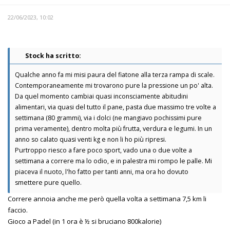
22/06/2023, 10:02
Stock ha scritto:
Qualche anno fa mi misi paura del fiatone alla terza rampa di scale.
Contemporaneamente mi trovarono pure la pressione un po' alta.
Da quel momento cambiai quasi inconsciamente abitudini
alimentari, via quasi del tutto il pane, pasta due massimo tre volte a
settimana (80 grammi), via i dolci (ne mangiavo pochissimi pure
prima veramente), dentro molta più frutta, verdura e legumi. In un
anno so calato quasi venti kg e non li ho più ripresi.
Purtroppo riesco a fare poco sport, vado una o due volte a
settimana a correre ma lo odio, e in palestra mi rompo le palle. Mi
piaceva il nuoto, l'ho fatto per tanti anni, ma ora ho dovuto
smettere pure quello.
Correre annoia anche me però quella volta a settimana 7,5 km li
faccio.
Gioco a Padel (in 1 ora è ½ si bruciano 800kalorie)