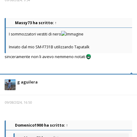
Massy73
ha scritto:
↑
I sommozzatori vestiti di nero
Inviato dal mio SM-F731B utilizzando Tapatalk
sinceramente non li avevo nemmeno notati
g aguilera
09/08/2024, 16:50
Domenico1900
ha scritto:
↑