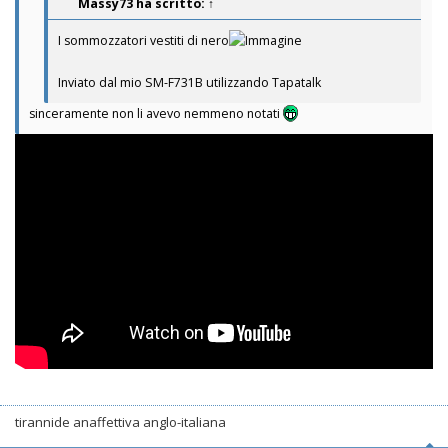
Massy73
ha scritto:
↑
I sommozzatori vestiti di nero
Inviato dal mio SM-F731B utilizzando Tapatalk
sinceramente non li avevo nemmeno notati
tirannide anaffettiva anglo-italiana