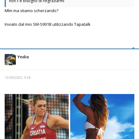
non c'è bisogno di ringraziarmi
Mlm ma stiamo scherzando?
Inviato dal mio SM-S901B utilizzando Tapatalk
Yndio
12/09/2023, 9:38