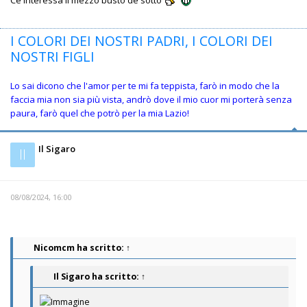
Ce interessa il mezzo busto de sotto
I COLORI DEI NOSTRI PADRI, I COLORI DEI
NOSTRI FIGLI
Lo sai dicono che l'amor per te mi fa teppista, farò in modo che la
faccia mia non sia più vista, andrò dove il mio cuor mi porterà senza
paura, farò quel che potrò per la mia Lazio!
Il Sigaro
Il
08/08/2024, 16:00
Nicomcm
ha scritto:
↑
Il Sigaro
ha scritto:
↑