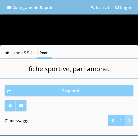
Collegamenti Rapidi
Iscriviti
Login
Home
S.S. LAZIO FORUM
Ponte Milvio
fiche sportive, parliamone.
Rispondi
71 messaggi
1
2