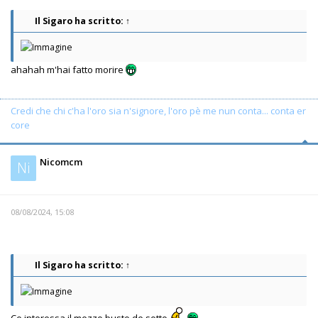
Il Sigaro
ha scritto:
↑
ahahah m'hai fatto morire
Credi che chi c'ha l'oro sia n'signore, l'oro pè me nun conta... conta er
core
Nicomcm
Ni
08/08/2024, 15:08
Il Sigaro
ha scritto:
↑