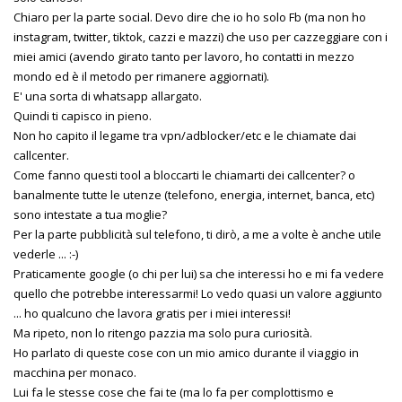
Chiaro per la parte social. Devo dire che io ho solo Fb (ma non ho
instagram, twitter, tiktok, cazzi e mazzi) che uso per cazzeggiare con i
miei amici (avendo girato tanto per lavoro, ho contatti in mezzo
mondo ed è il metodo per rimanere aggiornati).
E' una sorta di whatsapp allargato.
Quindi ti capisco in pieno.
Non ho capito il legame tra vpn/adblocker/etc e le chiamate dai
callcenter.
Come fanno questi tool a bloccarti le chiamarti dei callcenter? o
banalmente tutte le utenze (telefono, energia, internet, banca, etc)
sono intestate a tua moglie?
Per la parte pubblicità sul telefono, ti dirò, a me a volte è anche utile
vederle ... :-)
Praticamente google (o chi per lui) sa che interessi ho e mi fa vedere
quello che potrebbe interessarmi! Lo vedo quasi un valore aggiunto
... ho qualcuno che lavora gratis per i miei interessi!
Ma ripeto, non lo ritengo pazzia ma solo pura curiosità.
Ho parlato di queste cose con un mio amico durante il viaggio in
macchina per monaco.
Lui fa le stesse cose che fai te (ma lo fa per complottismo e