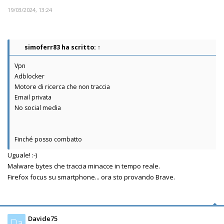
19/03/2024, 13:24
simoferr83
ha scritto:
↑
Vpn
Adblocker
Motore di ricerca che non traccia
Email privata
No social media
Finché posso combatto
Uguale! :-)
Malware bytes che traccia minacce in tempo reale.
Firefox focus su smartphone... ora sto provando Brave.
Davide75
Da