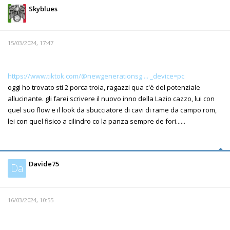
Skyblues
15/03/2024, 17:47
https://www.tiktok.com/@newgenerationsg ... _device=pc
oggi ho trovato sti 2 porca troia, ragazzi qua c'è del potenziale
allucinante. gli farei scrivere il nuovo inno della Lazio cazzo, lui con
quel suo flow e il look da sbucciatore di cavi di rame da campo rom,
lei con quel fisico a cilindro co la panza sempre de fori......
Davide75
Da
16/03/2024, 10:55