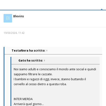
Blevins
Bl
19/03/2024, 11:42
TestaNera
ha scritto:
↑
Gato
ha scritto:
↑
Noi siamo adulti e conosciamo il mondo ante social e quindi
sappiamo filtrare le cazzate.
I bambini e ragazzi di oggi, invece, stanno buttando il
cervello al cesso dietro a questa roba.
INTER MERDA
Arriverà quel giorno...