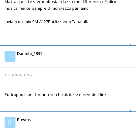
Ma tra questi e sferaebbasta o lazza che differenza c'è, dico
musicalmente, sempre di monnezza parliamo
Inviato dal mio SM-A127F utilizzando Tapatalk
Daniele_1991
Da
16/03/2024, 11:55
Purtroppo o per fortuna non ho tik tok e non vedo il link.
Blevins
Bl