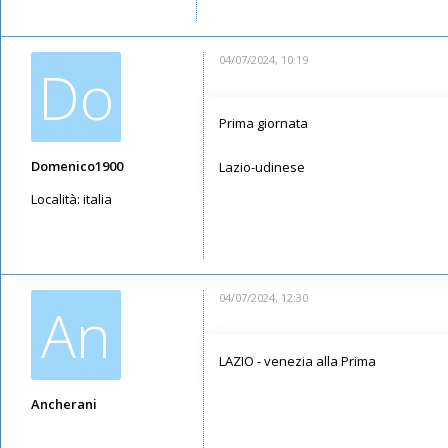
04/07/2024, 10:19
Do
Prima giornata
Domenico1900
Lazio-udinese
Località:
italia
Messaggi: 3791
Iscritto il:
12/05/2019, 14:22
04/07/2024, 12:30
An
LAZIO - venezia alla Prima
Ancherani
Messaggi: 1747