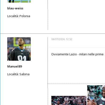
blau-weiss
Località:
Polonia
Messaggi: 4533
Iscritto il:
15/05/2019, 15:01
04/07/2024, 12:52
Ovviamente Lazio - milan nelle prime
Manuel89
Località:
Sabina
Messaggi: 3870
Iscritto il:
11/05/2019, 23:50