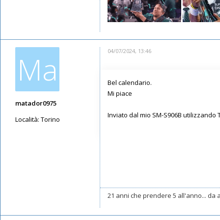
04/07/2024, 13:46
Ma
Bel calendario.
Mi piace
matador0975
Inviato dal mio SM-S906B utilizzando 
Località:
Torino
Messaggi: 7465
Iscritto il:
19/07/2019, 13:43
21 anni che prendere 5 all'anno... da a