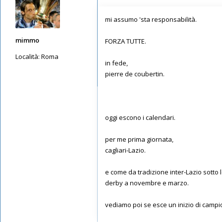
mi assumo 'sta responsabilità.
mimmo
FORZA TUTTE.
Località:
Roma
in fede,
Messaggi: 5650
pierre de coubertin.
Iscritto il:
13/05/2019, 1:30
oggi escono i calendari.
per me prima giornata,
cagliari-Lazio.
e come da tradizione inter-Lazio sotto l
derby a novembre e marzo.
vediamo poi se esce un inizio di campi