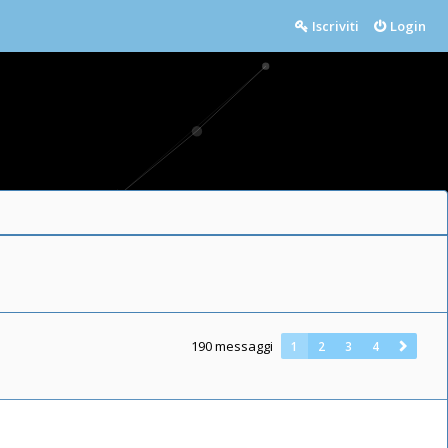
Iscriviti
Login
190 messaggi
1
2
3
4