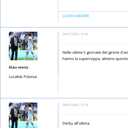
Iscritto il:
11/05/2019, 22:42
LAZIO=AMORE
04/07/2024, 12:36
Nelle ultime 5 giornate del girone d'
hanno la supercoppa, almeno questo
blau-weiss
Località:
Polonia
Messaggi: 4533
Iscritto il:
15/05/2019, 15:01
04/07/2024, 12:38
Derby all'ultima.