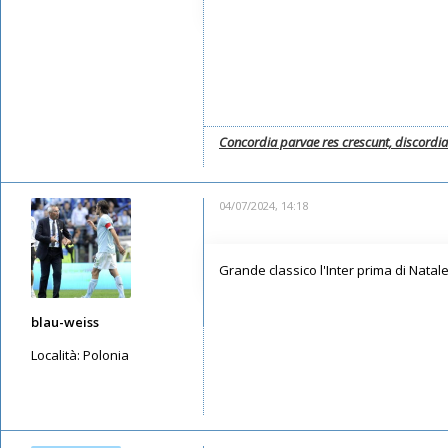
Concordia parvae res crescunt, discordi
04/07/2024, 14:18
Grande classico l'Inter prima di Nata
blau-weiss
Località:
Polonia
Messaggi: 4533
Iscritto il:
15/05/2019, 15:01