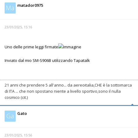
matador0975
Ma
23/01/2025, 15:16
Uno delle prime leggi firmate
Inviato dal mio SM-S906B utilizzando Tapatalk
21 anni che prendere 5 all'anno... da aereoitalia,CHE è la sottomarca
di ITA ... che non spostano niente a livello sportivo,sono il nulla
cosmico (cit.)
Gato
Ga
23/01/2025, 15:56