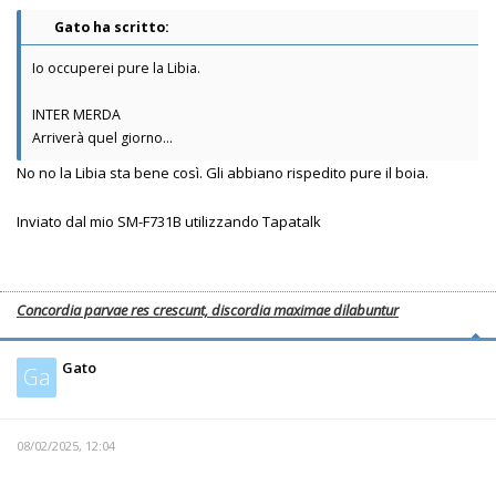
Gato ha scritto:
Io occuperei pure la Libia.
INTER MERDA
Arriverà quel giorno...
No no la Libia sta bene così. Gli abbiano rispedito pure il boia.
Inviato dal mio SM-F731B utilizzando Tapatalk
Concordia parvae res crescunt, discordia maximae dilabuntur
Gato
Ga
08/02/2025, 12:04