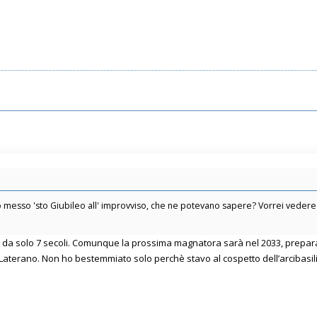
no messo 'sto Giubileo all' improvviso, che ne potevano sapere? Vorrei vedere n
nni da solo 7 secoli. Comunque la prossima magnatora sarà nel 2033, prepa
 Laterano. Non ho bestemmiato solo perchè stavo al cospetto dell’arcibasil