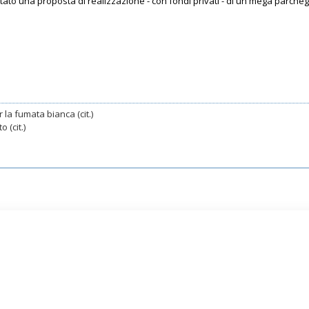
utato una proposta di realizzazione - con fondi privati - di un mega parch
 la fumata bianca (cit.)
 (cit.)