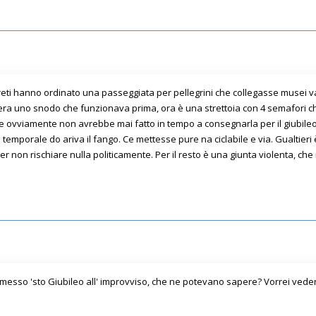
eti hanno ordinato una passeggiata per pellegrini che collegasse musei vati
era uno snodo che funzionava prima, ora è una strettoia con 4 semafori ch
e ovviamente non avrebbe mai fatto in tempo a consegnarla per il giubileo, i
 temporale do ariva il fango. Ce mettesse pure na ciclabile e via. Gualtieri
r non rischiare nulla politicamente. Per il resto è una giunta violenta,
no messo 'sto Giubileo all' improvviso, che ne potevano sapere? Vorrei veder