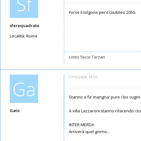
Sf
Forse li tolgono per il Giubileo 2050.
sferequadrate
Località:
Roma
Messaggi: 1355
Iscritto il:
13/05/2019, 14:23
Lotito facce Tarzan
27/12/2024, 14:57
Ga
Stanno a fa' mangna' pure i bis cugini 
Gato
A villa Lazzaroni stanno rifacendo i ba
Messaggi: 6227
INTER MERDA
Iscritto il:
09/05/2019, 16:46
Arriverà quel giorno...