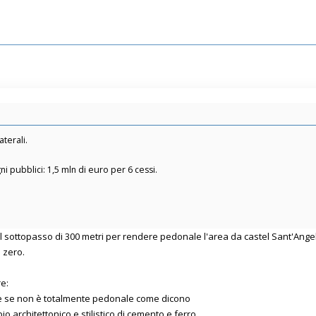
aterali.
ni pubblici: 1,5 mln di euro per 6 cessi.
l sottopasso di 300 metri per rendere pedonale l'area da castel Sant'Angel
à zero.
re:
he se non è totalmente pedonale come dicono
 architettonico e stilistico di cemento e ferro