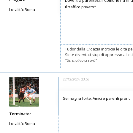
Dove, tra parentesi, il Comune ha rifi
il traffico privato"
Località:
Roma
Messaggi: 11550
Iscritto il:
16/05/2019, 10:26
Tudor dalla Croazia incrocia le dita per
Siete diventati stupidi appresso a Lotito
"Un motivo ci sarà"
27/12/2024, 23:53
Se magna forte. Amici e parenti pronti
Terminator
Località:
Roma
Messaggi: 1672