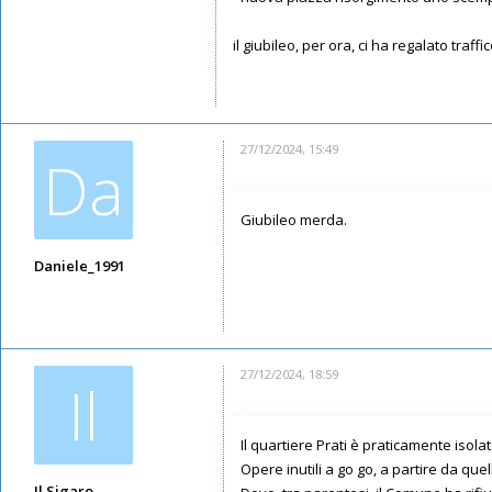
il giubileo, per ora, ci ha regalato traf
27/12/2024, 15:49
Da
Giubileo merda.
Daniele_1991
Messaggi: 5947
Iscritto il:
11/05/2019, 21:52
27/12/2024, 18:59
Il
Il quartiere Prati è praticamente isola
Opere inutili a go go, a partire da que
Il Sigaro