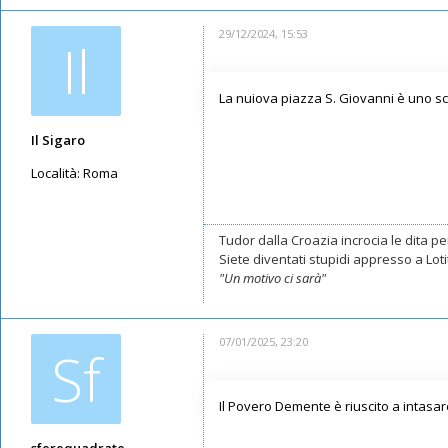
29/12/2024, 15:53
Il
La nuiova piazza S. Giovanni è uno s
Il Sigaro
Località:
Roma
Messaggi: 11550
Iscritto il:
16/05/2019, 10:26
Tudor dalla Croazia incrocia le dita per
Siete diventati stupidi appresso a Lotito
"Un motivo ci sarà"
07/01/2025, 23:20
Sf
Il Povero Demente è riuscito a intasar