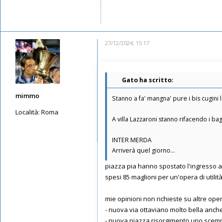
27/12/2024, 15:17
Gato ha scritto:
mimmo
Stanno a fa' mangna' pure i bis cugini l
Località:
Roma
A villa Lazzaroni stanno rifacendo i bag
Messaggi: 5649
Iscritto il:
13/05/2019, 1:30
INTER MERDA
Arriverà quel giorno...
piazza pia hanno spostato l'ingresso a
spesi 85 maglioni per un'opera di utilit
mie opinioni non richieste su altre ope
- nuova via ottaviano molto bella anc
- nuova piazza risorgimento uno scempio