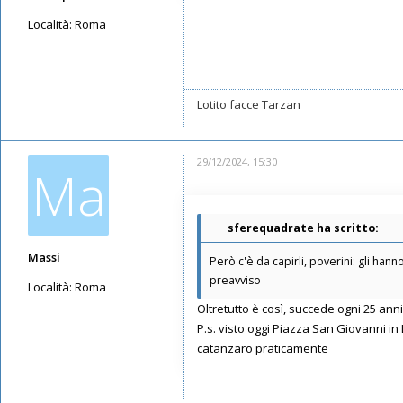
Località:
Roma
Messaggi: 1355
Iscritto il:
13/05/2019, 14:23
Lotito facce Tarzan
29/12/2024, 15:30
Ma
sferequadrate ha scritto:
Massi
Però c'è da capirli, poverini: gli han
preavviso
Località:
Roma
Oltretutto è così, succede ogni 25 a
Messaggi: 302
P.s. visto oggi Piazza San Giovanni in
Iscritto il:
28/02/2020, 16:11
catanzaro praticamente