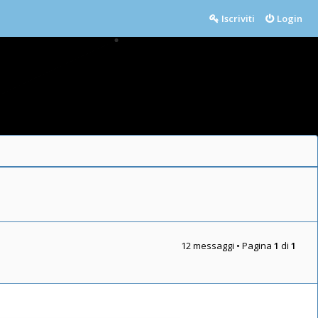
Iscriviti
Login
12 messaggi • Pagina
1
di
1