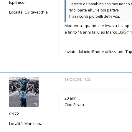
Isp4nico
L'estate da bambino con mio nonno e 
"Mo' parte eh..." e poi partiva.
Località:
Civitavecchia
Tra i ricordi più belli della vita.
Messaggi: 105
Madonna...quando se levava il cappelle
Iscritto il:
27/12/2019, 18:44
è finito 16 anni fa! Ciao Marco...!
Inviato dal mio iPhone utilizzando Ta
14/02/2024, 11:22
20 anni...
Ciao Pirata
Cri72
Località:
Manziana