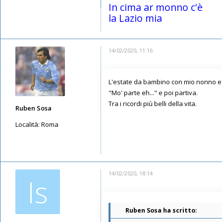
Iscritto il:
11/05/2019, 23:28
In cima ar monno c'è
la Lazio mia
14/02/2020, 11:16
L'estate da bambino con mio nonno e 
"Mo' parte eh..." e poi partiva.
Tra i ricordi più belli della vita.
Ruben Sosa
Località:
Roma
Messaggi: 651
Iscritto il:
16/05/2019, 18:37
14/02/2020, 18:14
Is
Ruben Sosa ha scritto: