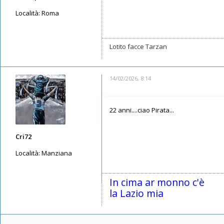
Località:
Roma
Messaggi: 1358
Iscritto il:
13/05/2019, 14:23
Lotito facce Tarzan
14/02/2026, 8:14
22 anni....ciao Pirata...
Cri72
Località:
Manziana
Messaggi: 2990
Iscritto il:
11/05/2019, 23:28
In cima ar monno c'è
la Lazio mia