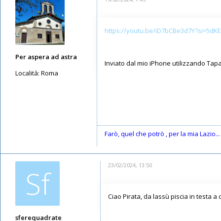
https://youtu.be/iD7bCBe3d7Y?si=5dK
Per aspera ad astra
Inviato dal mio iPhone utilizzando Tapa
Località:
Roma
Messaggi: 152
Iscritto il:
12/05/2019, 8:55
Farò, quel che potrò , per la mia Lazio...
23/02/2024, 13:50
Sf
Ciao Pirata, da lassù piscia in testa a c
sferequadrate