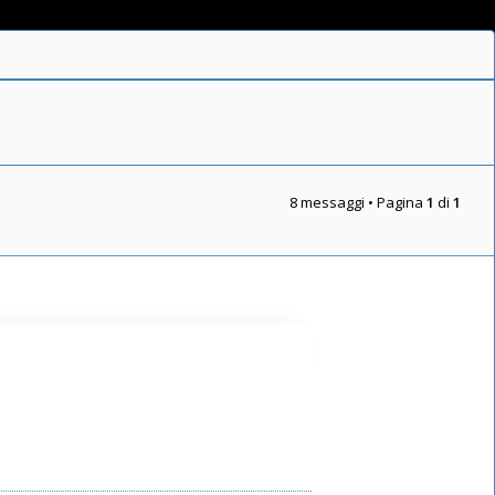
8 messaggi • Pagina
1
di
1