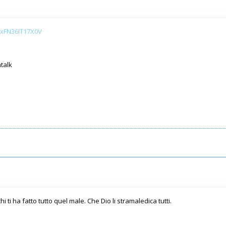
ExFN36IT17X0V
talk
hi ti ha fatto tutto quel male. Che Dio li stramaledica tutti.