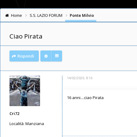
Home
S.S. LAZIO FORUM
Ponte Milvio
Ciao Pirata
Rispondi
14/02/2020, 8:16
16 anni....ciao Pirata
Cri72
Località:
Manziana
Messaggi: 2990