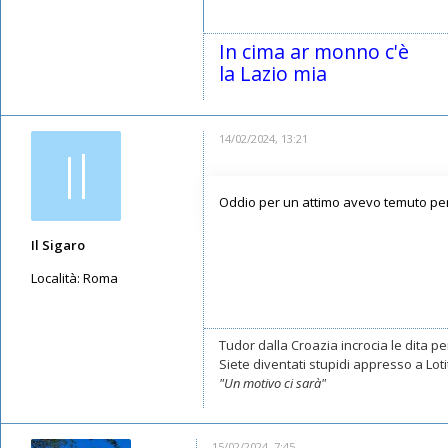
Messaggi: 2990
Iscritto il:
11/05/2019, 23:28
In cima ar monno c'è
la Lazio mia
14/02/2024, 13:21
Il
Oddio per un attimo avevo temuto per
Il Sigaro
Località:
Roma
Messaggi: 11553
Iscritto il:
16/05/2019, 10:26
Tudor dalla Croazia incrocia le dita per
Siete diventati stupidi appresso a Lotito
"Un motivo ci sarà"
15/02/2024, 7:45