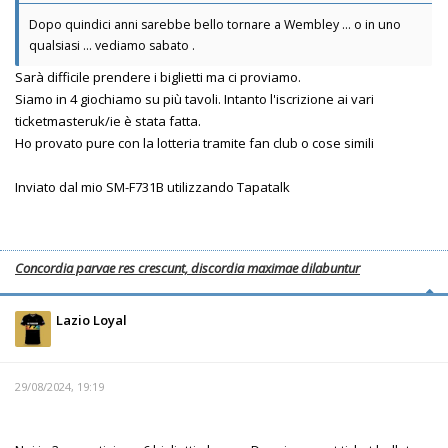
Dopo quindici anni sarebbe bello tornare a Wembley … o in uno
qualsiasi … vediamo sabato .
Sarà difficile prendere i biglietti ma ci proviamo.
Siamo in 4 giochiamo su più tavoli. Intanto l'iscrizione ai vari
ticketmasteruk/ie è stata fatta.
Ho provato pure con la lotteria tramite fan club o cose simili
Inviato dal mio SM-F731B utilizzando Tapatalk
Concordia parvae res crescunt, discordia maximae dilabuntur
Lazio Loyal
29/08/2024, 19:19