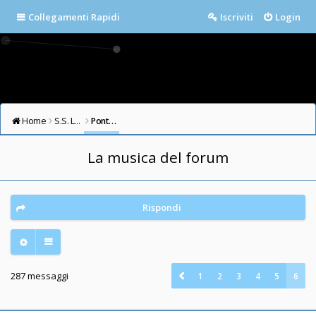
Collegamenti Rapidi
Iscriviti
Login
Home
S.S. LAZIO FORUM
Ponte Milvio
La musica del forum
Rispondi
287 messaggi
1
2
3
4
5
6