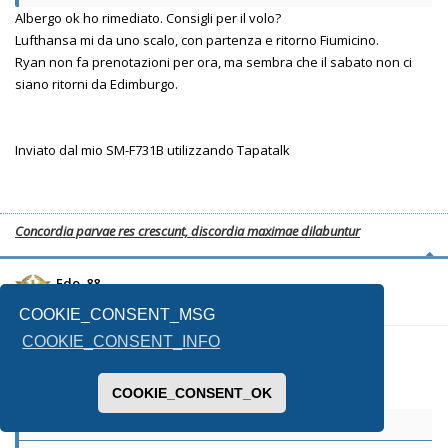
Albergo ok ho rimediato. Consigli per il volo?
Lufthansa mi da uno scalo, con partenza e ritorno Fiumicino.
Ryan non fa prenotazioni per ora, ma sembra che il sabato non ci
siano ritorni da Edimburgo.
Inviato dal mio SM-F731B utilizzando Tapatalk
Concordia parvae res crescunt, discordia maximae dilabuntur
Edo_88
COOKIE_CONSENT_MSG
COOKIE_CONSENT_INFO
02/09/2024, 14:15
COOKIE_CONSENT_OK
Massy73
ha scritto:
↑