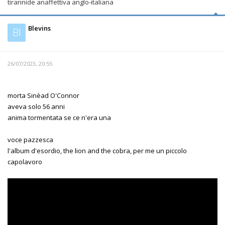
tirannide anaffettiva anglo-italiana
Blevins
Bl
26/07/2023, 20:55
morta Sinèad O'Connor
aveva solo 56 anni
anima tormentata se ce n'era una
voce pazzesca
l'album d'esordio, the lion and the cobra, per me un piccolo
capolavoro