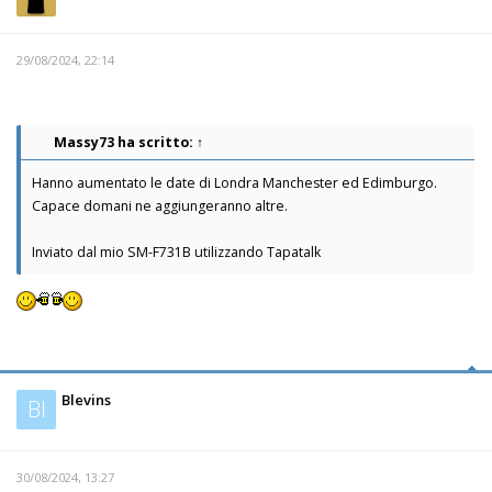
29/08/2024, 22:14
Massy73
ha scritto:
↑
Hanno aumentato le date di Londra Manchester ed Edimburgo.
Capace domani ne aggiungeranno altre.
Inviato dal mio SM-F731B utilizzando Tapatalk
Blevins
Bl
30/08/2024, 13:27