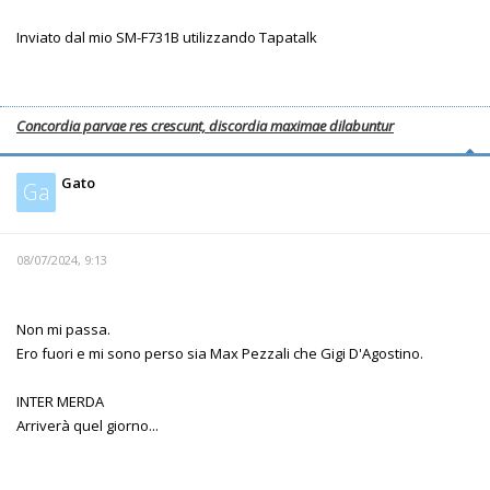
Inviato dal mio SM-F731B utilizzando Tapatalk
Concordia parvae res crescunt, discordia maximae dilabuntur
Gato
Ga
08/07/2024, 9:13
Non mi passa.
Ero fuori e mi sono perso sia Max Pezzali che Gigi D'Agostino.
INTER MERDA
Arriverà quel giorno...