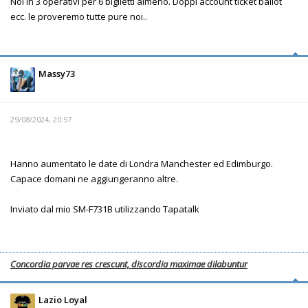
Noi in 3 operativi per 6 biglietti almeno. Doppi account ticket ballot
ecc. le proveremo tutte pure noi..
Massy73
29/08/2024, 20:57
Hanno aumentato le date di Londra Manchester ed Edimburgo.
Capace domani ne aggiungeranno altre.
Inviato dal mio SM-F731B utilizzando Tapatalk
Concordia parvae res crescunt, discordia maximae dilabuntur
Lazio Loyal