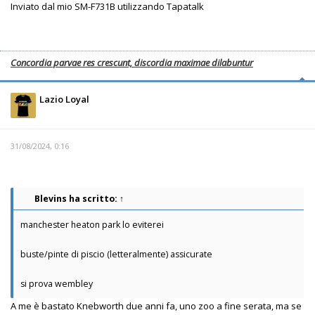
Inviato dal mio SM-F731B utilizzando Tapatalk
Concordia parvae res crescunt, discordia maximae dilabuntur
Lazio Loyal
31/08/2024, 0:16
Blevins
ha scritto:
↑
manchester heaton park lo eviterei
buste/pinte di piscio (letteralmente) assicurate
si prova wembley
A me è bastato Knebworth due anni fa, uno zoo a fine serata, ma se