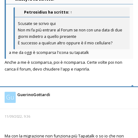
Petrosidius
ha scritto:
↑
Scusate se scrivo qui
Non mi fa più entrare al Forum se non con una data di due
giorni indietro a quello presente
È successo a qualcun altro oppure è il mio cellulare?
a me da oggi è scomparsa l'icona su tapatalk
Anche a me è scomparsa, poi è ricomparsa. Certe volte poi non
carica il forum, devo chiudere l'app e riaprirla.
GuerinoGottardi
Gu
11/09/2022, 9:36
Ma con la migrazione non funziona più Tapatalk o so io che non