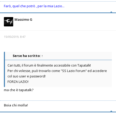
Farò, quel che potrò , per la mia Lazio...
Massimo G
15/05/2019, 8:47
Serse
ha scritto:
↑
Cari tutti, il forum è finalmente accessibile con Tapatalk!
Per chi volesse, può trovarlo come "SS Lazio Forum" ed accedere
col suo user e password!
FORZA LAZIO!
ma che è tapatalk?
Boia chi molla!