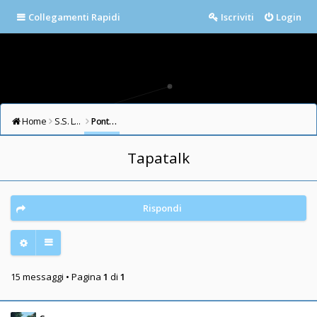
Collegamenti Rapidi
Iscriviti
Login
Home
S.S. LAZIO FORUM
Ponte Milvio
Tapatalk
Rispondi
15 messaggi • Pagina
1
di
1