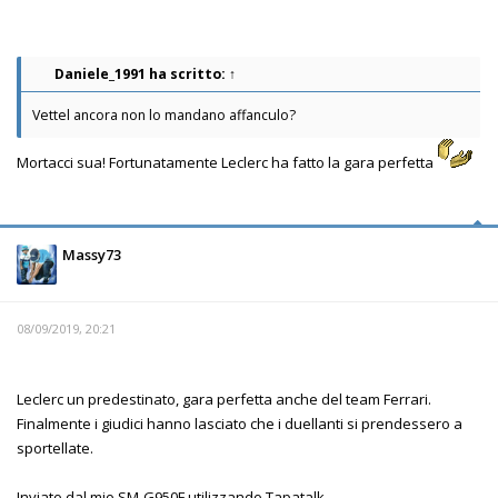
Daniele_1991
ha scritto:
↑
Vettel ancora non lo mandano affanculo?
Mortacci sua! Fortunatamente Leclerc ha fatto la gara perfetta
Massy73
08/09/2019, 20:21
Leclerc un predestinato, gara perfetta anche del team Ferrari.
Finalmente i giudici hanno lasciato che i duellanti si prendessero a
sportellate.
Inviato dal mio SM-G950F utilizzando Tapatalk