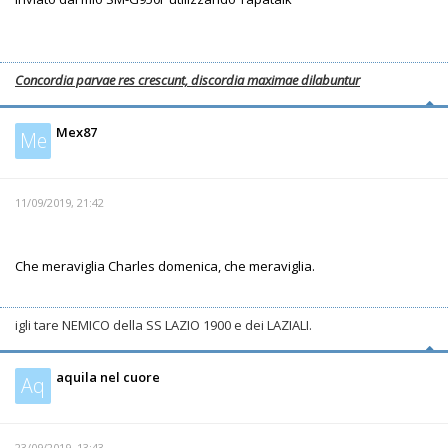
Concordia parvae res crescunt, discordia maximae dilabuntur
Mex87
Me
11/09/2019, 21:42
Che meraviglia Charles domenica, che meraviglia.
igli tare NEMICO della SS LAZIO 1900 e dei LAZIALI.
aquila nel cuore
Aq
23/09/2019, 13:43