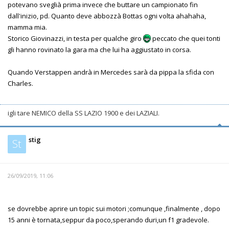
potevano sveglià prima invece che buttare un campionato fin
dall'inizio, pd. Quanto deve abbozzà Bottas ogni volta ahahaha,
mamma mia.
Storico Giovinazzi, in testa per qualche giro
peccato che quei tonti
gli hanno rovinato la gara ma che lui ha aggiustato in corsa.
Quando Verstappen andrà in Mercedes sarà da pippa la sfida con
Charles.
igli tare NEMICO della SS LAZIO 1900 e dei LAZIALI.
stig
St
26/09/2019, 11:06
se dovrebbe aprire un topic sui motori ;comunque ,finalmente , dopo
15 anni è tornata,seppur da poco,sperando duri,un f1 gradevole.