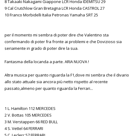
8 Takaaki Nakagami Giappone LCR Honda IDEMITSU 29
9 Cal Crutchlow Gran Bretagna LCR Honda CASTROL 27
10 Franco Morbidelli Italia Petronas Yamaha SRT 25
per il momento mi sembra di poter dire che Valentino sta
confermando di poter fra fronte ai problemi e che Dovizioso sia
seriamente in grado di poter dire la sua.
Fantasma della locanda a parte. ARIA NUOVA !
Altra musica per quanto riguarda la F1,dove mi sembra che il divario
allo stato attuale sia ancora più netto rispetto al recente
passato,almeno per quanto riguarda la Ferrari...
1 L. Hamilton 112 MERCEDES
2 V. Bottas 105 MERCEDES
3 M. Verstappen 66 RED BULL
4 S. Vettel 64 FERRARI
5 C. Leclerc 57 FERRARI