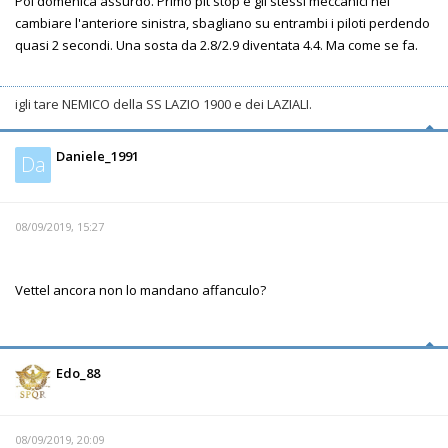
Poi domenica assurdo. Primo pit stop e gli stessi meccanici nel
cambiare l'anteriore sinistra, sbagliano su entrambi i piloti perdendo
quasi 2 secondi. Una sosta da 2.8/2.9 diventata 4.4. Ma come se fa.
igli tare NEMICO della SS LAZIO 1900 e dei LAZIALI.
Daniele_1991
Da
08/09/2019, 15:27
Vettel ancora non lo mandano affanculo?
Edo_88
08/09/2019, 20:09