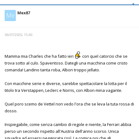
Mex87
Me
06/07/2020, 15:40
Mamma mia Charles che ha fatto ieri
con quel catorcio che se
trova sotto al culo. Spaventoso. Dategli una macchina come cristo
comanda! Landino tanta roba, Albon troppo jellato.
Con macchine serie e diverse, sarebbe spettacolare la lotta per il
titolo tra Verstappen, Leclerc e Norris, con Albon mina vagante.
Quel poro scemo de Vettel non vedo l'ora che se leva la tuta rossa di
dosso.
Inspiegabile, come senza cambio di regole e niente, la Ferrari abbia
perso un secondo rispetto all'Austria dell'anno scorso. Unica
squadra ad essersi peggiorata così. La comica poi che gli