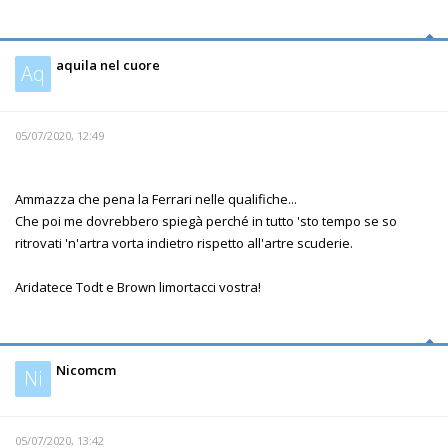
aquila nel cuore
Aq
05/07/2020, 12:49
Ammazza che pena la Ferrari nelle qualifiche...
Che poi me dovrebbero spiegà perché in tutto 'sto tempo se so
ritrovati 'n'artra vorta indietro rispetto all'artre scuderie.
Aridatece Todt e Brown limortacci vostra!
Nicomcm
Ni
05/07/2020, 13:42