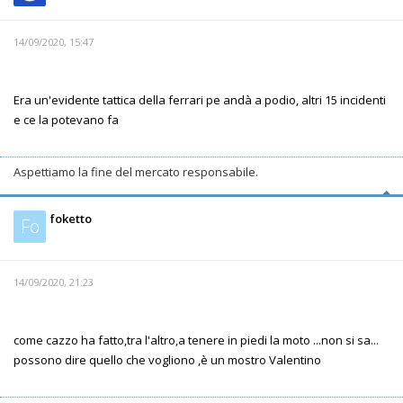
14/09/2020, 15:47
Era un'evidente tattica della ferrari pe andà a podio, altri 15 incidenti
e ce la potevano fa
Aspettiamo la fine del mercato responsabile.
foketto
Fo
14/09/2020, 21:23
come cazzo ha fatto,tra l'altro,a tenere in piedi la moto ...non si sa...
possono dire quello che vogliono ,è un mostro Valentino