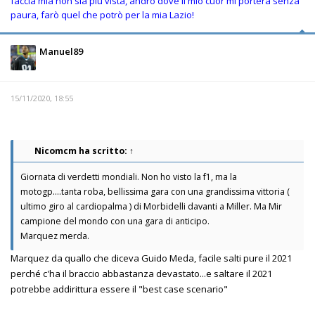
faccia mia non sia più vista, andrò dove il mio cuor mi porterà senza
paura, farò quel che potrò per la mia Lazio!
Manuel89
15/11/2020, 18:55
Nicomcm
ha scritto:
↑
Giornata di verdetti mondiali. Non ho visto la f1, ma la
motogp....tanta roba, bellissima gara con una grandissima vittoria (
ultimo giro al cardiopalma ) di Morbidelli davanti a Miller. Ma Mir
campione del mondo con una gara di anticipo.
Marquez merda.
Marquez da quallo che diceva Guido Meda, facile salti pure il 2021
perché c'ha il braccio abbastanza devastato...e saltare il 2021
potrebbe addirittura essere il "best case scenario"