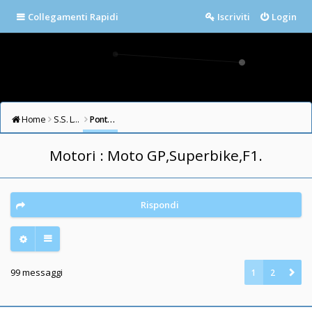
Collegamenti Rapidi
Iscriviti
Login
Home
S.S. LAZIO FORUM
Ponte Milvio
Motori : Moto GP,Superbike,F1.
Rispondi
99 messaggi
1
2