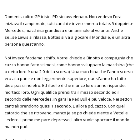
Domenica altro GP triste. PD sto avvelenato. Non vedevo l'ora
iniziava il campionato, tutti carichi e invece merda totale. 5 doppiette
Mercedes, macchina grandiosa e un animale al volante. Anche
se...se Lewis si rilassa, Bottas si va a giocare il Mondiale, è un altra
persona quest'anno.
Noi invece facciamo schifo. Vorrei chiede a Binotto e compagnia che
cazzo hanno fatto sti mesi, come hanno sviluppato la macchina (che
a detta loro è una 2.0 della scorsa). Una macchina che l'anno scorso
era alla pari se non leggermente superiore, quest'anno ha fatto
dieci passi indietro. Ed il bello è che manco loro sanno risponde,
mortacci loro. Ogni qualifica prendi tra il mezzo secondo ed il
secondo dalle Mercedes, in gara la Red Bull è più veloce. Nei settori
centrali prendono quasi 1 secondo. E allora pd, cazzo. Con quel
catorcio che se ritrovano, manco je se po chiede niente a Vettel e
Leclerc. Il primo me pare depresso, l'altro vuole spaccare il mondo
ma non può.