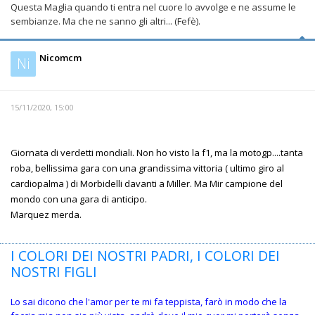
Questa Maglia quando ti entra nel cuore lo avvolge e ne assume le
sembianze. Ma che ne sanno gli altri... (Fefè).
Nicomcm
Ni
15/11/2020, 15:00
Giornata di verdetti mondiali. Non ho visto la f1, ma la motogp....tanta
roba, bellissima gara con una grandissima vittoria ( ultimo giro al
cardiopalma ) di Morbidelli davanti a Miller. Ma Mir campione del
mondo con una gara di anticipo.
Marquez merda.
I COLORI DEI NOSTRI PADRI, I COLORI DEI
NOSTRI FIGLI
Lo sai dicono che l'amor per te mi fa teppista, farò in modo che la