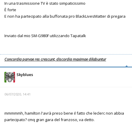
In una trasmissione TV è stato simpaticissimo
È forte
E non ha partecipato alla buffonata pro BlackLivesMatter di pregara
Inviato dal mio SM-G980F utilizzando Tapatalk
Concordia parvae res crescunt, discordia maximae dilabuntur
Skyblues
06/07/2020, 14:41
mmmmmh, hamilton l'avrà preso bene il fatto che leclerc non abbia
partecipato? cmq gran gara del franzoso, va detto.