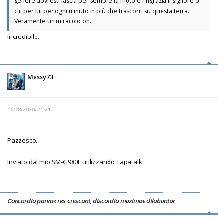
genere dovresti lascià per sempre la moto e ringrazià il signore o
chi per lui per ogni minuto in più che trascorri su questa terra.
Veramente un miracolo oh.
Incredibile.
Massy73
16/08/2020, 21:21
Pazzesco.
Inviato dal mio SM-G980F utilizzando Tapatalk
Concordia parvae res crescunt, discordia maximae dilabuntur