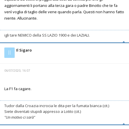
aggiornamenti li portano alla terza gara o padre Binotto che te fa
venì voglia di taglio delle vene quando parla. Questi non hanno fatto
niente. Allucinante.
igli tare NEMICO della SS LAZIO 1900 e dei LAZIALI.
Il Sigaro
Il
06/07/2020, 16:07
La F1 fa cagare.
Tudor dalla Croazia incrocia le dita per la fumata bianca (cit.)
Siete diventati stupidi appresso a Lotito (cit.)
"Un motivo ci sarà"