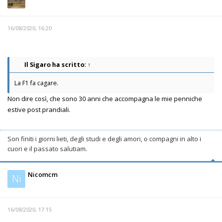
16/08/2020, 16:20
Il Sigaro
ha scritto:
↑
La F1 fa cagare.
Non dire così, che sono 30 anni che accompagna le mie penniche
estive post prandiali.
Son finiti i giorni lieti, degli studi e degli amori, o compagni in alto i
cuori e il passato salutiam.
Nicomcm
Ni
16/08/2020, 17:15