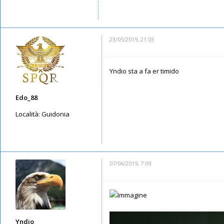
Messaggi: 1637
Iscritto il:
12/05/2019, 4:29
23/05/2019, 21:03
Yndio sta a fa er timido
Edo_88
Località:
Guidonia
Messaggi: 5087
Iscritto il:
08/05/2019, 23:36
07/06/2019, 7:09
Yndio