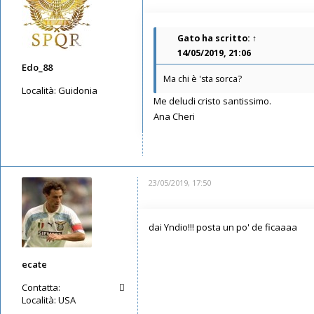
Gato
ha scritto:
↑
14/05/2019, 21:06
Edo_88
Ma chi è 'sta sorca?
Località:
Guidonia
Me deludi cristo santissimo.
Messaggi: 5087
Ana Cheri
Iscritto il:
08/05/2019, 23:36
23/05/2019, 17:50
dai Yndio!!! posta un po' de ficaaaa
ecate
Contatta:
Località:
USA