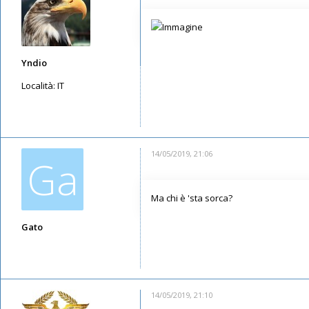
Yndio
Località:
IT
Messaggi: 88
Iscritto il:
14/05/2019, 12:55
14/05/2019, 21:06
Ga
Ma chi è 'sta sorca?
Gato
Messaggi: 6229
Iscritto il:
09/05/2019, 16:46
14/05/2019, 21:10