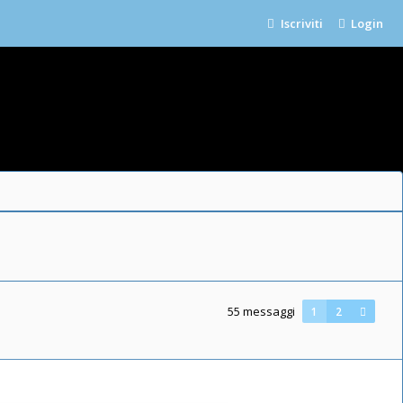
Iscriviti
Login
55 messaggi
1
2