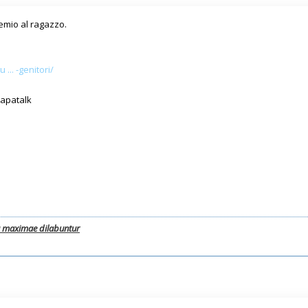
emio al ragazzo.
... -genitori/
Tapatalk
a maximae dilabuntur