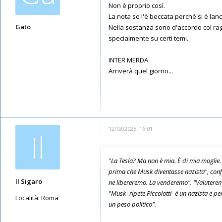
Non è proprio così.
La nota se l'è beccata perché si è lanc
Gato
Nella sostanza sono d'accordo col rag
specialmente su certi temi.
Messaggi: 6220
Iscritto il:
09/05/2019, 16:46
INTER MERDA
Arriverà quel giorno...
12/03/2025, 16:01
Il
"La Tesla? Ma non è mia. È di mia moglie. S
prima che Musk diventasse nazista", confe
Il Sigaro
ne libereremo. La venderemo". "Valuterem
"Musk -ripete Piccolotti- è un nazista e 
Località:
Roma
un peso politico".
Messaggi: 11547
Iscritto il:
16/05/2019, 10:26