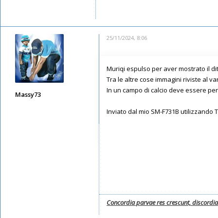
Messaggi: 1456
Iscritto il:
08/05/2019, 7:36
25/11/2024, 8:06
Muriqi espulso per aver mostrato il d
Tra le altre cose immagini riviste al var
In un campo di calcio deve essere per
Massy73
Messaggi: 12578
Inviato dal mio SM-F731B utilizzando 
Iscritto il:
11/05/2019, 22:28
Concordia parvae res crescunt, discordi