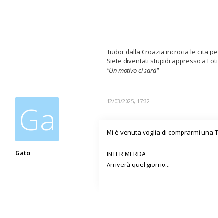
Tudor dalla Croazia incrocia le dita per
Siete diventati stupidi appresso a Lotito
"Un motivo ci sarà"
12/03/2025, 17:32
Ga
Mi è venuta voglia di comprarmi una T
Gato
INTER MERDA
Arriverà quel giorno...
Messaggi: 6220
Iscritto il:
09/05/2019, 16:46