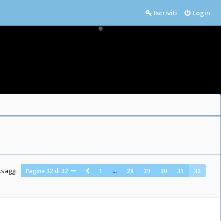
Iscriviti
Login
ssaggi
Pagina
32
di
32
1
…
28
29
30
31
32