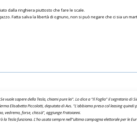
iato dalla ringhiera piuttosto che fare le scale.
azzo. Fatta salva la libertà di ognuno, non si può negare che ci sia un m
e vuole sapere della Tesla, chiami pure lei". Lo dice a "Il Foglio" il segretario di 
rma Elisabetta Piccolotti, deputata di Avs. "L'abbiamo presa col leasing quindi 
o, vedremo, forse, chissà", aggiunge Fratoianni.
però la Tesla funziona. L'ho usata sempre nell"ultima campagna elettorale per le E