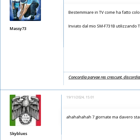
Bestemmiare in TV come ha fatto colo
Inviato dal mio SM-F731B utilizzando 
Massy73
Messaggi: 12578
Iscritto il:
11/05/2019, 22:28
Concordia parvae res crescunt, discordi
19/11/2024, 15:01
ahahahahah 7 giornate ma davero sta
Skyblues