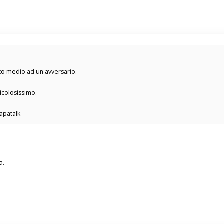
ito medio ad un avversario.
.
icolosissimo.
Tapatalk
a.