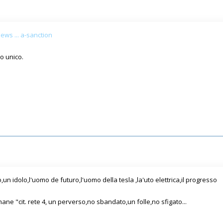
ws ... a-sanction
o unico.
n idolo,l'uomo de futuro,l'uomo della tesla ,la'uto elettrica,il progresso
ane "cit. rete 4, un perverso,no sbandato,un folle,no sfigato...