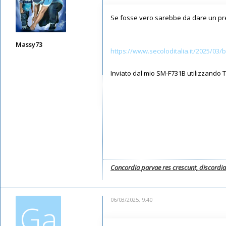
Se fosse vero sarebbe da dare un pr
Massy73
https://www.secoloditalia.it/2025/03/bu 
Messaggi: 12578
Iscritto il:
11/05/2019, 22:28
Inviato dal mio SM-F731B utilizzando 
Concordia parvae res crescunt, discordi
06/03/2025, 9:40
Ga