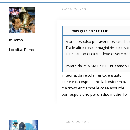
25/11/2024, 9:10
Massy73 ha scritto:
mimmo
Muriqi espulso per aver mostrato il d
Tra le altre cose immagini riviste al var
Località:
Roma
In un campo di calcio deve essere per
Messaggi: 5649
Iscritto il:
13/05/2019, 1:30
Inviato dal mio SM-F731B utilizzando 
in teoria, da regolamento, è giusto.
come è da espulsione la bestemmia.
ma trovo entrambe le cose assurde.
poi l'espulsione per un dito medio, folli
05/03/2025, 20:12