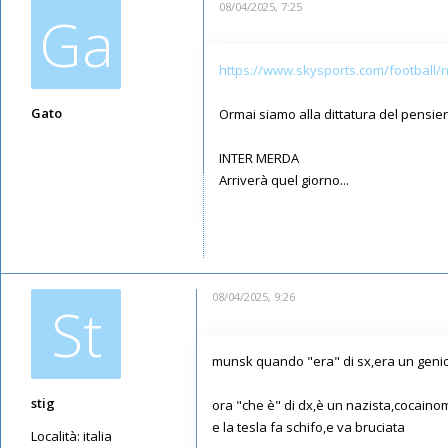
08/04/2025, 7:25
Ga
https://www.skysports.com/football/ne
Gato
Ormai siamo alla dittatura del pensier
Messaggi: 6220
INTER MERDA
Iscritto il:
09/05/2019, 16:46
Arriverà quel giorno...
08/04/2025, 9:26
St
munsk quando "era" di sx,era un genio,u
stig
ora "che è" di dx,è un nazista,cocainom
e la tesla fa schifo,e va bruciata
Località:
italia