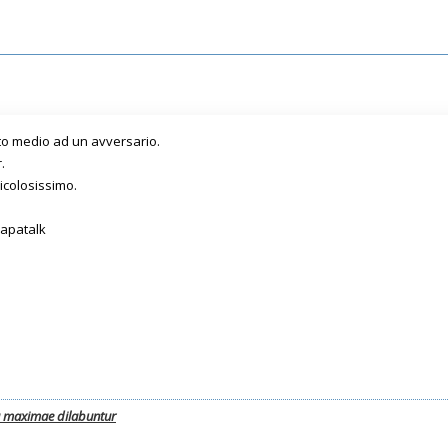
ito medio ad un avversario.
.
icolosissimo.
Tapatalk
a maximae dilabuntur