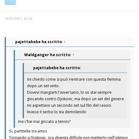
12/07/2021, 23:36
pajettabebe
ha scritto:
↑
Waldganger
ha scritto:
↑
pajettabebe ha scritto:
mi chiedo come si può rientrare con questa flemma
dopo un set vinto.
Dovevi mangiarti l'avversario, lo so stai sempre
giocando contro Djokovic, ma dopo un set del genere
mi aspettavo un secondo set sul filo del rasoio.
Invece il serbo lo sta demolendo
ma c’hai mai giocato a tennis?
Si, partitelle tra amici.
Tornando a Djokovic, ora diventa difficile non metterlo nell'olimpo