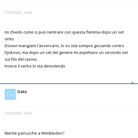
11/07/2021, 16:42
mi chiedo come si può rientrare con questa flemma dopo un set
vinto.
Dovevi mangiarti l'avversario, lo so stai sempre giocando contro
Djokovic, ma dopo un set del genere mi aspettavo un secondo set
sul filo del rasoio.
Invece il serbo lo sta demolendo
Gato
Ga
11/07/2021, 16:47
Niente parrucche a Wimbledon?