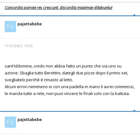
Concordia parvae res crescunt, discordia maximae dilabuntur
pajettabebe
Pa
11/07/2021, 15:45
sant'Iddomine, credo non abbia fatto un punto che sia uno su
azione. Sbaglia tutto Berettini, dategli due pizze dopo il primo set,
svegliatelo perchè è rimasto al letto.
Alcuni errori nemmeno io con una padella in mano li avrei commessi,
le manda tutte a rete, non puoi vincere le finali solo con la battuta.
pajettabebe
Pa