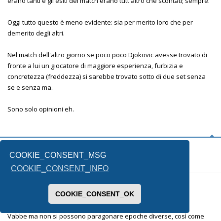
erano tanti e gli esiti dei match erano tutt'altro che scontati; sempre.
Oggi tutto questo è meno evidente: sia per merito loro che per
demerito degli altri.
Nel match dell'altro giorno se poco poco Djokovic avesse trovato di
fronte a lui un giocatore di maggiore esperienza, furbizia e
concretezza (freddezza) si sarebbe trovato sotto di due set senza
se e senza ma.
Sono solo opinioni eh.
Nicomcm
Ni
COOKIE_CONSENT_MSG
COOKIE_CONSENT_INFO
13/07/2021, 20:24
COOKIE_CONSENT_OK
Vabbe ma non si possono paragonare epoche diverse, così come