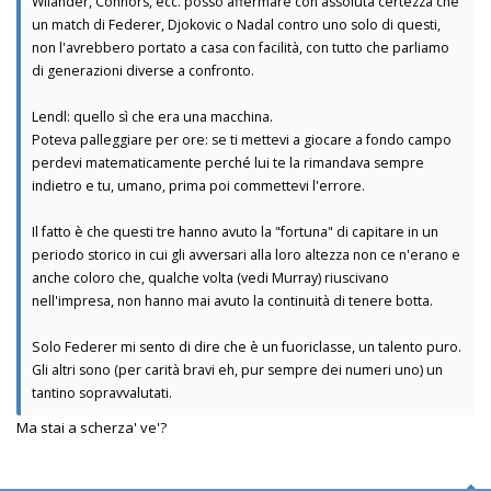
Wilander, Connors, ecc. posso affermare con assoluta certezza che
un match di Federer, Djokovic o Nadal contro uno solo di questi,
non l'avrebbero portato a casa con facilità, con tutto che parliamo
di generazioni diverse a confronto.
Lendl: quello sì che era una macchina.
Poteva palleggiare per ore: se ti mettevi a giocare a fondo campo
perdevi matematicamente perché lui te la rimandava sempre
indietro e tu, umano, prima poi commettevi l'errore.
Il fatto è che questi tre hanno avuto la "fortuna" di capitare in un
periodo storico in cui gli avversari alla loro altezza non ce n'erano e
anche coloro che, qualche volta (vedi Murray) riuscivano
nell'impresa, non hanno mai avuto la continuità di tenere botta.
Solo Federer mi sento di dire che è un fuoriclasse, un talento puro.
Gli altri sono (per carità bravi eh, pur sempre dei numeri uno) un
tantino sopravvalutati.
Ma stai a scherza' ve'?