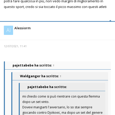
potrà fare qualcosa in più, non vedo margini di miglioramento in
questo sport, credo si sia toccato il picco massimo con questi atleti
Alessiorm
Al
12/07/2021, 11:41
pajettabebe
ha scritto:
↑
Waldganger
ha scritto:
↑
pajettabebe ha scritto:
mi chiedo come si può rientrare con questa flemma
dopo un set vinto.
Dovevi mangiarti l'avversario, lo so stai sempre
giocando contro Djokovic, ma dopo un set del genere