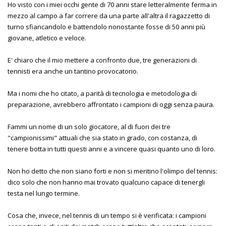
Ho visto con i miei occhi gente di 70 anni stare letteralmente ferma in
mezzo al campo a far correre da una parte all'altra il ragazzetto di
turno sfiancandolo e battendolo nonostante fosse di 50 anni più
giovane, atletico e veloce.
E' chiaro che il mio mettere a confronto due, tre generazioni di
tennisti era anche un tantino provocatorio.
Ma i nomi che ho citato, a parità di tecnologia e metodologia di
preparazione, avrebbero affrontato i campioni di oggi senza paura.
Fammi un nome di un solo giocatore, al di fuori dei tre
"campionissimi" attuali che sia stato in grado, con costanza, di
tenere botta in tutti questi anni e a vincere quasi quanto uno di loro.
Non ho detto che non siano forti e non si meritino l'olimpo del tennis:
dico solo che non hanno mai trovato qualcuno capace di tenergli
testa nel lungo termine.
Cosa che, invece, nel tennis di un tempo si è verificata: i campioni