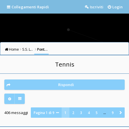
Collegamenti Rapidi
Iscriviti
Login
Home
S.S. LAZIO FORUM
Ponte Milvio
Tennis
Rispondi
406 messaggi
Pagina
1
di
9
1
2
3
4
5
…
9