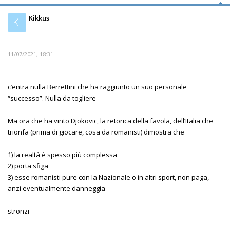
Kikkus
Ki
11/07/2021, 18:31
c’entra nulla Berrettini che ha raggiunto un suo personale
“successo”. Nulla da togliere
Ma ora che ha vinto Djokovic, la retorica della favola, dell’Italia che
trionfa (prima di giocare, cosa da romanisti) dimostra che
1) la realtà è spesso più complessa
2) porta sfiga
3) esse romanisti pure con la Nazionale o in altri sport, non paga,
anzi eventualmente danneggia
stronzi