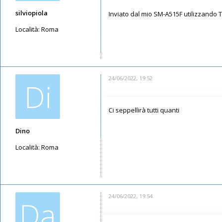
silviopiola
Inviato dal mio SM-A515F utilizzando 
Località:
Roma
Messaggi: 99
Iscritto il:
01/08/2019, 14:39
24/06/2022, 19:52
Di
Ci seppellirà tutti quanti
Dino
Località:
Roma
Messaggi: 1500
Iscritto il:
12/05/2019, 11:00
24/06/2022, 19:54
Da