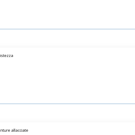
istezza
ture allacciate