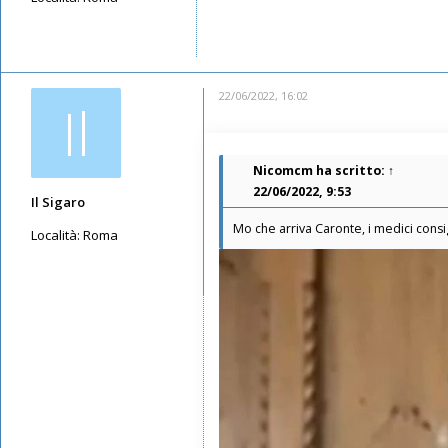
Messaggi: 1235
Iscritto il:
12/05/2019, 9:04
22/06/2022, 16:02
Il
Nicomcm
ha scritto:
↑
22/06/2022, 9:53
Il Sigaro
Mo che arriva Caronte, i medici consi
Località:
Roma
Messaggi: 11550
Iscritto il:
16/05/2019, 10:26