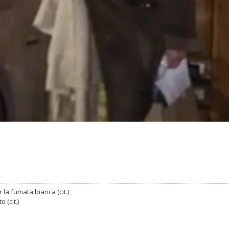
 la fumata bianca (cit.)
 (cit.)