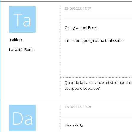
22/06/2022, 17:07
Ta
Che gran bel Prez!
Takkar
Il marrone poi gli dona tantissimo
Località:
Roma
Messaggi: 10602
Iscritto il:
17/05/2019, 22:39
Quando la Lazio vince mi si rompe il
Lotrippo o Loporco?
22/06/2022, 18:59
Da
Che schifo.