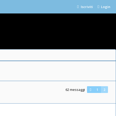
Iscriviti
Login
62 messaggi
1
2