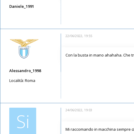
Daniele_1991
Messaggi: 5947
Iscritto il:
11/05/2019, 21:52
22/06/2022, 19:55
Con la busta in mano ahahaha. Che tr
Alessandro_1998
Località:
Roma
Messaggi: 1544
Iscritto il:
11/05/2019, 21:38
24/06/2022, 19:03
Si
Mi raccomando in macchina sempre cin