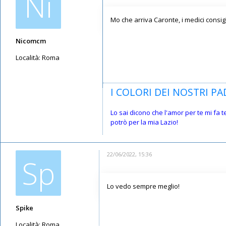
Ni
Mo che arriva Caronte, i medici consig
Nicomcm
Località:
Roma
Messaggi: 3797
Iscritto il:
12/05/2019, 23:10
I COLORI DEI NOSTRI PAD
Lo sai dicono che l'amor per te mi fa 
potrò per la mia Lazio!
22/06/2022, 15:36
Sp
Lo vedo sempre meglio!
Spike
Località:
Roma