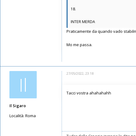
Iscritto il:
11/05/2019, 21:52
18.
INTER MERDA
Praticamente da quando vado stabilme
Mo me passa.
27/05/2022, 23:18
Il
Tacci vostra ahahahahh
Il Sigaro
Località:
Roma
Messaggi: 11553
Iscritto il:
16/05/2019, 10:26