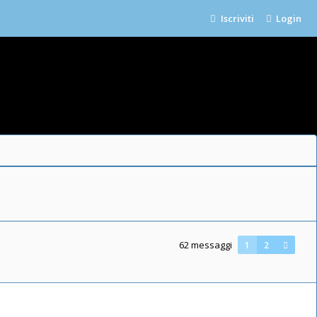
Iscriviti
Login
62 messaggi
1
2