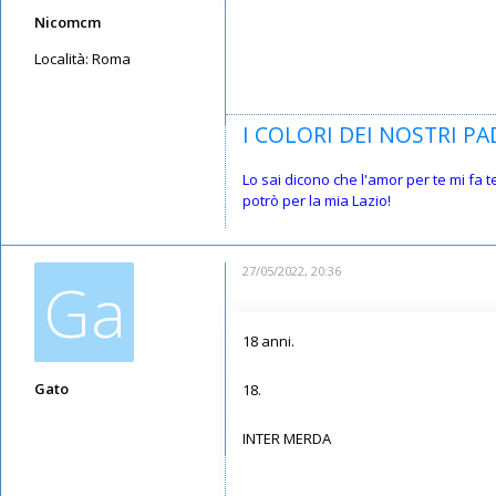
Nicomcm
Località:
Roma
Messaggi: 3797
Iscritto il:
12/05/2019, 23:10
I COLORI DEI NOSTRI PAD
Lo sai dicono che l'amor per te mi fa 
potrò per la mia Lazio!
27/05/2022, 20:36
Ga
18 anni.
Gato
18.
Messaggi: 6229
INTER MERDA
Iscritto il:
09/05/2019, 16:46