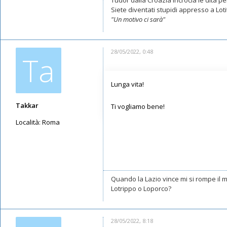
Tudor dalla Croazia incrocia le dita per
Siete diventati stupidi appresso a Lotito
"Un motivo ci sarà"
28/05/2022, 0:48
Ta
Lunga vita!
Takkar
Ti vogliamo bene!
Località:
Roma
Messaggi: 10602
Iscritto il:
17/05/2019, 22:39
Quando la Lazio vince mi si rompe il
Lotrippo o Loporco?
28/05/2022, 8:18