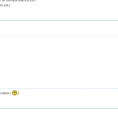
 la fumata bianca (cit.)
 (cit.)
 modem (
)