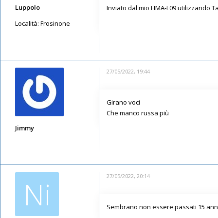
Luppolo
Inviato dal mio HMA-L09 utilizzando T
Località:
Frosinone
Messaggi: 20
Iscritto il:
16/05/2019, 14:18
27/05/2022, 19:44
Girano voci
Che manco russa più
Jimmy
Messaggi: 6778
Iscritto il:
11/05/2019, 21:17
27/05/2022, 20:14
Ni
Sembrano non essere passati 15 anni...