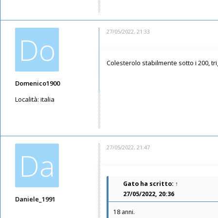
27/05/2022, 21:33
Do
Colesterolo stabilmente sotto i 200, tr
Domenico1900
Località:
italia
Messaggi: 3791
Iscritto il:
12/05/2019, 14:22
27/05/2022, 21:47
Da
Gato
ha scritto:
↑
27/05/2022, 20:36
Daniele_1991
18 anni.
Messaggi: 5947