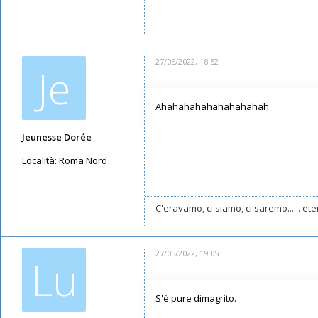
Messaggi: 5947
Iscritto il:
11/05/2019, 21:52
27/05/2022, 18:52
Je
Ahahahahahahahahahah
Jeunesse Dorée
Località:
Roma Nord
Messaggi: 824
Iscritto il:
19/09/2019, 13:08
C'eravamo, ci siamo, ci saremo...... e
27/05/2022, 19:05
Lu
S'è pure dimagrito.