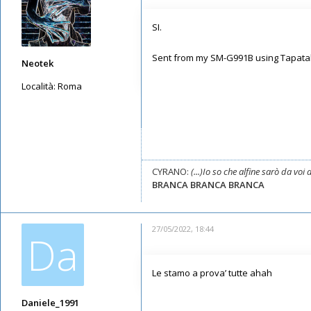
SI.
Sent from my SM-G991B using Tapata
Neotek
Località:
Roma
Messaggi: 360
Iscritto il:
15/09/2019, 22:07
CYRANO:
(...)Io so che alfine sarò da vo
BRANCA BRANCA BRANCA
27/05/2022, 18:44
Da
Le stamo a prova’ tutte ahah
Daniele_1991