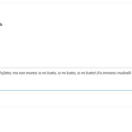
lk
i disfatto; ma non monta: io mi batto, io mi batto, io mi batto! (Fa immensi mulinell