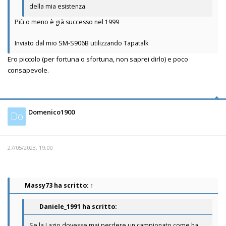
della mia esistenza.
Più o meno è già successo nel 1999
Inviato dal mio SM-S906B utilizzando Tapatalk
Ero piccolo (per fortuna o sfortuna, non saprei dirlo) e poco
consapevole.
Domenico1900
Do
27/05/2023, 19:00
Massy73
ha scritto:
↑
Daniele_1991 ha scritto:
Se la Lazio dovesse mai perdere un campionato come ha