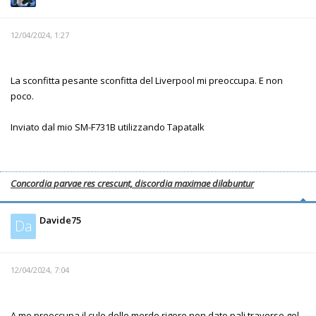
12/04/2024, 1:27
La sconfitta pesante sconfitta del Liverpool mi preoccupa. E non
poco.
Inviato dal mio SM-F731B utilizzando Tapatalk
Concordia parvae res crescunt, discordia maximae dilabuntur
Davide75
Da
12/04/2024, 7:04
A me preoccupa il culo delle merde,rigore non dato,pali,traverse,gol