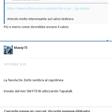
https://www.ultimouomo.com/perche-in-ge ... iga-serieb
Articolo molto interessante sul calcio tedesco.
Più o meno come dovrebbe essere il calcio.
Massy73
10/11/2024, 12:33
La favola De Zerbi sembra al capolinea.
Inviato dal mio SM-F731B utilizzando Tapatalk
Concordia parvae res crescunt, discordia maximae dilabuntur