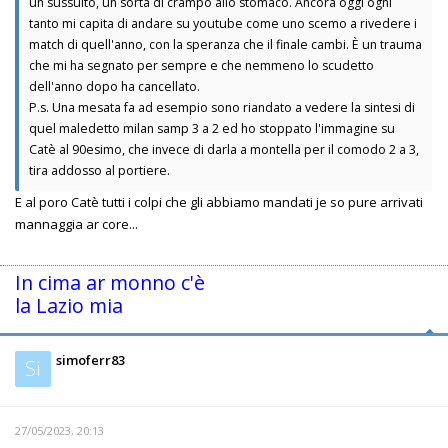
un sussulto, un sorta di crampo allo stomaco. Ancora oggi ogni
tanto mi capita di andare su youtube come uno scemo a rivedere i
match di quell'anno, con la speranza che il finale cambi. È un trauma
che mi ha segnato per sempre e che nemmeno lo scudetto
dell'anno dopo ha cancellato.
P.s. Una mesata fa ad esempio sono riandato a vedere la sintesi di
quel maledetto milan samp 3 a 2 ed ho stoppato l'immagine su
Catè al 90esimo, che invece di darla a montella per il comodo 2 a 3,
tira addosso al portiere.
E al poro Catè tutti i colpi che gli abbiamo mandati je so pure arrivati
mannaggia ar core...
In cima ar monno c'è
la Lazio mia
simoferr83
Si
27/05/2023, 20:13