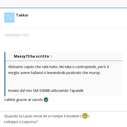
Takkar
Ta
16/05/2023, 16:21
Massy73
ha scritto:
↑
Abbiamo capito che vale tutto, tiki taka o contropiede, però è
meglio avere halland o lewandoski piuttosto che muriqi .
Inviato dal mio SM-S906B utilizzando Tapatalk
vabbè grazie al cavolo
Quando la Lazio vince mi si rompe il modem (
)
Lotrippo o Loporco?