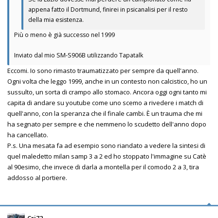
appena fatto il Dortmund, finirei in psicanalisi per il resto
della mia esistenza.
Più o meno è già successo nel 1999
Inviato dal mio SM-S906B utilizzando Tapatalk
Eccomi. Io sono rimasto traumatizzato per sempre da quell'anno.
Ogni volta che leggo 1999, anche in un contesto non calcistico, ho un
sussulto, un sorta di crampo allo stomaco. Ancora oggi ogni tanto mi
capita di andare su youtube come uno scemo a rivedere i match di
quell'anno, con la speranza che il finale cambi. È un trauma che mi
ha segnato per sempre e che nemmeno lo scudetto dell'anno dopo
ha cancellato.
P.s. Una mesata fa ad esempio sono riandato a vedere la sintesi di
quel maledetto milan samp 3 a 2 ed ho stoppato l'immagine su Catè
al 90esimo, che invece di darla a montella per il comodo 2 a 3, tira
addosso al portiere.