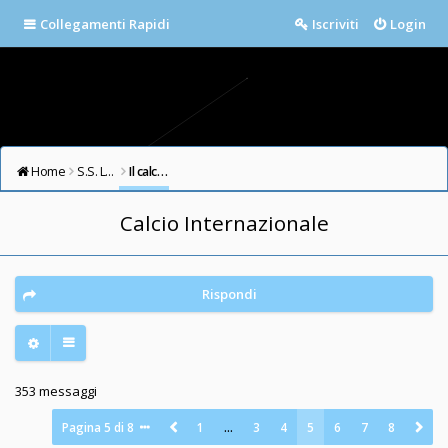
Collegamenti Rapidi
Iscriviti
Login
Home
S.S. LAZIO FORUM
Il calcio in testa
Calcio Internazionale
Rispondi
353 messaggi
Pagina
5
di
8
1
…
3
4
5
6
7
8