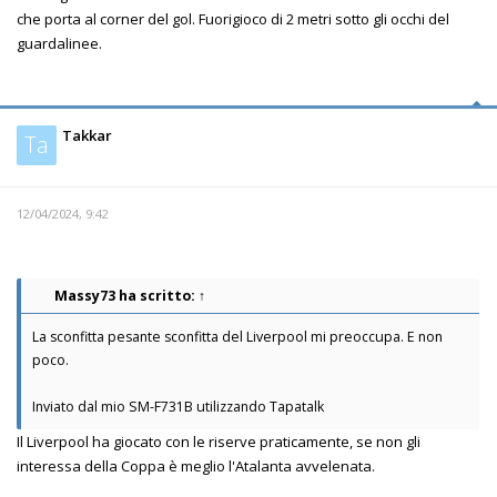
che porta al corner del gol. Fuorigioco di 2 metri sotto gli occhi del
guardalinee.
Takkar
Ta
12/04/2024, 9:42
Massy73
ha scritto:
↑
La sconfitta pesante sconfitta del Liverpool mi preoccupa. E non
poco.
Inviato dal mio SM-F731B utilizzando Tapatalk
Il Liverpool ha giocato con le riserve praticamente, se non gli
interessa della Coppa è meglio l'Atalanta avvelenata.