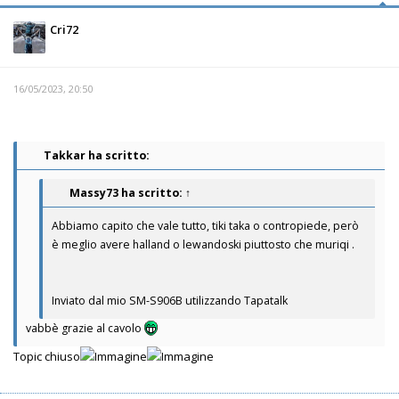
Cri72
16/05/2023, 20:50
Takkar ha scritto:
Massy73
ha scritto:
↑
Abbiamo capito che vale tutto, tiki taka o contropiede, però
è meglio avere halland o lewandoski piuttosto che muriqi .
Inviato dal mio SM-S906B utilizzando Tapatalk
vabbè grazie al cavolo
Topic chiuso