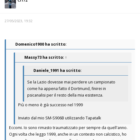
Cri72
27/05/2023, 19:32
Domenico1900 ha scritto:
Massy73
ha scritto:
↑
Daniele_1991 ha scritto:
Se la Lazio dovesse mai perdere un campionato
come ha appena fatto il Dortmund, finirei in
psicanalisi per il resto della mia esistenza.
Più o meno è già successo nel 1999
Inviato dal mio SM-S906B utilizzando Tapatalk
Eccomi. Io sono rimasto traumatizzato per sempre da quell'anno.
Ogni volta che leggo 1999, anche in un contesto non calcistico, ho