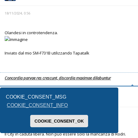
18/11/2024, 0:56
Olandesi in controtendenza.
Inviato dal mio SM-F731B utilizzando Tapatalk
Concordia parvae res crescunt, discordia maximae dilabuntur
g aguilera
COOKIE_CONSENT_MSG
COOKIE_CONSENT_INFO
23/11/2024, 22:05
COOKIE_CONSENT_OK
Il City in caduta libera. Non puo essere solo la mancanza di Rodri.