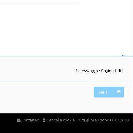
1 messaggio • Pagina
1
di
1
Vai a
Contattaci
Cancella cookie
Tutti gli orari sono
UTC+02:00