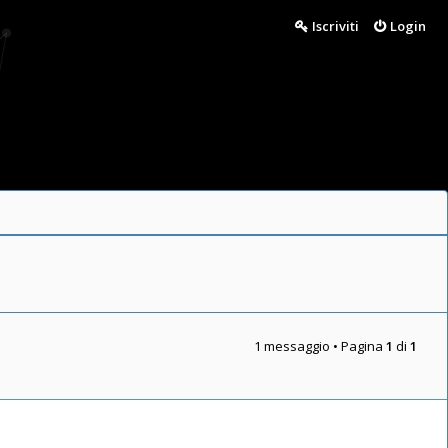
Iscriviti
Login
1 messaggio • Pagina
1
di
1