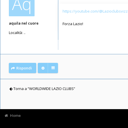
Aq
https://youtube.com/@Lazioclubsviz
aquila nel cuore
Forza Lazio!
Località:
..
Messaggi: 2053
Iscritto il:
12/05/2019, 12:31
Rispondi
Torna a “WORLDWIDE LAZIO CLUBS”
Home