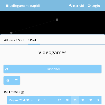
Collegamenti Rapidi
Iscriviti
Login
Home
S.S. LAZIO FORUM
Ponte Milvio
Videogames
Rispondi
1511 messaggi
Pagina
29
di
31
1
…
27
28
29
30
31