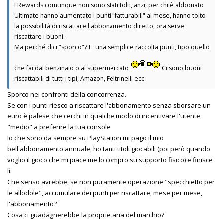
I Rewards comunque non sono stati tolti, anzi, per chi è abbonato
Ultimate hanno aumentato i punti "fatturabili" al mese, hanno tolto
la possibilità di riscattare l'abbonamento diretto, ora serve
riscattare i buoni.
Ma perché dici "sporco"? E' una semplice raccolta punti, tipo quello
che fai dal benzinaio o al supermercato
Ci sono buoni
riscattabili di tutti i tipi, Amazon, Feltrinelli ecc
Sporco nei confronti della concorrenza.
Se con i punti riesco a riscattare l'abbonamento senza sborsare un
euro è palese che cerchi in qualche modo di incentivare l'utente
"medio" a preferire la tua console.
Io che sono da sempre su PlayStation mi pago il mio
bell'abbonamento annuale, ho tanti titoli giocabili (poi però quando
voglio il gioco che mi piace me lo compro su supporto fisico) e finisce
lì.
Che senso avrebbe, se non puramente operazione "specchietto per
le allodole", accumulare dei punti per riscattare, mese per mese,
l'abbonamento?
Cosa ci guadagnerebbe la proprietaria del marchio?