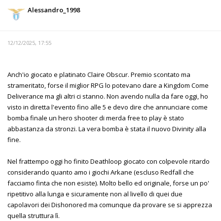
Alessandro_1998
12/12/2025, 17:55
Anch'io giocato e platinato Claire Obscur. Premio scontato ma
strameritato, forse il miglior RPG lo potevano dare a Kingdom Come
Deliverance ma gli altri ci stanno. Non avendo nulla da fare oggi, ho
visto in diretta l'evento fino alle 5 e devo dire che annunciare come
bomba finale un hero shooter di merda free to play è stato
abbastanza da stronzi. La vera bomba è stata il nuovo Divinity alla
fine.
Nel frattempo oggi ho finito Deathloop giocato con colpevole ritardo
considerando quanto amo i giochi Arkane (escluso Redfall che
facciamo finta che non esiste). Molto bello ed originale, forse un po'
ripetitivo alla lunga e sicuramente non al livello di quei due
capolavori dei Dishonored ma comunque da provare se si apprezza
quella struttura lì.