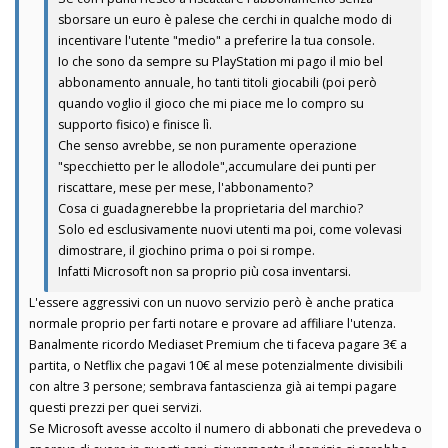
sborsare un euro è palese che cerchi in qualche modo di
incentivare l'utente "medio" a preferire la tua console.
Io che sono da sempre su PlayStation mi pago il mio bel
abbonamento annuale, ho tanti titoli giocabili (poi però
quando voglio il gioco che mi piace me lo compro su
supporto fisico) e finisce lì.
Che senso avrebbe, se non puramente operazione
"specchietto per le allodole",accumulare dei punti per
riscattare, mese per mese, l'abbonamento?
Cosa ci guadagnerebbe la proprietaria del marchio?
Solo ed esclusivamente nuovi utenti ma poi, come volevasi
dimostrare, il giochino prima o poi si rompe.
Infatti Microsoft non sa proprio più cosa inventarsi.
L'essere aggressivi con un nuovo servizio però è anche pratica
normale proprio per farti notare e provare ad affiliare l'utenza.
Banalmente ricordo Mediaset Premium che ti faceva pagare 3€ a
partita, o Netflix che pagavi 10€ al mese potenzialmente divisibili
con altre 3 persone; sembrava fantascienza già ai tempi pagare
questi prezzi per quei servizi.
Se Microsoft avesse accolto il numero di abbonati che prevedeva o