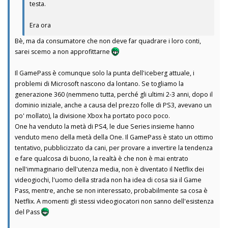
testa.
Era ora
Bè, ma da consumatore che non deve far quadrare i loro conti,
sarei scemo a non approfittarne
Il GamePass è comunque solo la punta dell'iceberg attuale, i
problemi di Microsoft nascono da lontano. Se togliamo la
generazione 360 (nemmeno tutta, perché gli ultimi 2-3 anni, dopo il
dominio iniziale, anche a causa del prezzo folle di PS3, avevano un
po' mollato), la divisione Xbox ha portato poco poco.
One ha venduto la metà di PS4, le due Series insieme hanno
venduto meno della metà della One. Il GamePass è stato un ottimo
tentativo, pubblicizzato da cani, per provare a invertire la tendenza
e fare qualcosa di buono, la realtà è che non è mai entrato
nell'immaginario dell'utenza media, non è diventato il Netflix dei
videogiochi, l'uomo della strada non ha idea di cosa sia il Game
Pass, mentre, anche se non interessato, probabilmente sa cosa è
Netflix. A momenti gli stessi videogiocatori non sanno dell'esistenza
del Pass