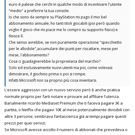
euro è palese che cerchi in qualche modo di incentivare l'utente
"medio" a preferire la tua console.
Io che sono da sempre su PlayStation mi pago il mio bel
abbonamento annuale, ho tanti titoli giocabili (poi però quando
voglio il gioco che mi piace me lo compro su supporto fisico) e
finisce lì.
Che senso avrebbe, se non puramente operazione "specchietto
per le allodole",accumulare dei punti per riscattare, mese per
mese, l'abbonamento?
Cosa ci guadagnerebbe la proprietaria del marchio?
Solo ed esclusivamente nuovi utenti ma poi, come volevasi
dimostrare, il giochino prima o poi si rompe.
Infatti Microsoft non sa proprio più cosa inventarsi.
L'essere aggressivi con un nuovo servizio però è anche pratica
normale proprio per farti notare e provare ad affiliare l'utenza.
Banalmente ricordo Mediaset Premium che ti faceva pagare 3€ a
partita, o Netflix che pagavi 10€ al mese potenzialmente divisibili con
altre 3 persone; sembrava fantascienza già ai tempi pagare questi
prezzi per quei servizi.
Se Microsoft avesse accolto il numero di abbonati che prevedeva o