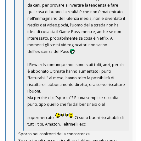
da cani, per provare a invertire la tendenza e fare
qualcosa di buono, la realtà è che non è mai entrato
nell'immaginario dell'utenza media, non è diventato il
Netflix dei videogiochi, l'uomo della strada non ha
idea di cosa sia il Game Pass, mentre, anche se non
interessato, probabilmente sa cosa è Netflix. A
momenti gli stessi videogiocatori non sanno
dell'esistenza del Pass
I Rewards comunque non sono stati tolti, anzi, per chi
è abbonato Ultimate hanno aumentato i punti
"fatturabili" al mese, hanno tolto la possibilità di
riscattare l'abbonamento diretto, ora serve riscattare
i buoni.
Ma perché dici "sporco"? E' una semplice raccolta
punti, tipo quello che fai dal benzinaio o al
supermercato
Ci sono buoni riscattabili di
tutti i tipi, Amazon, Feltrinelli ecc
Sporco nei confronti della concorrenza.
Se con i punti riesco a riscattare l'abbonamento senza