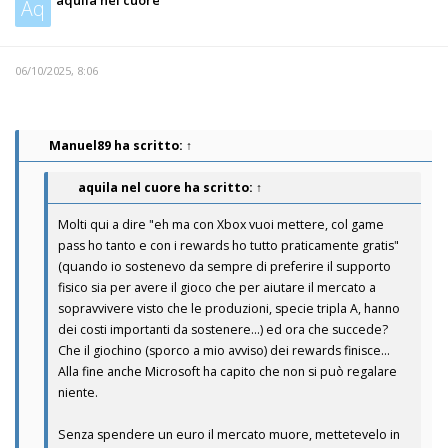
aquila nel cuore
Aq
06/10/2025, 8:06
Manuel89
ha scritto:
↑
aquila nel cuore
ha scritto:
↑
Molti qui a dire "eh ma con Xbox vuoi mettere, col game
pass ho tanto e con i rewards ho tutto praticamente gratis"
(quando io sostenevo da sempre di preferire il supporto
fisico sia per avere il gioco che per aiutare il mercato a
sopravvivere visto che le produzioni, specie tripla A, hanno
dei costi importanti da sostenere...) ed ora che succede?
Che il giochino (sporco a mio avviso) dei rewards finisce...
Alla fine anche Microsoft ha capito che non si può regalare
niente.
Senza spendere un euro il mercato muore, mettetevelo in