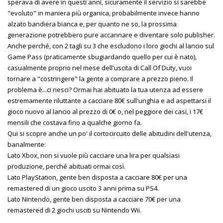
sperava di avere in questi anni, sicuramente il servizio si sarebbe
"evoluto" in maniera più organica, probabilmente invece hanno
alzato bandiera bianca e, per quanto ne so, la prossima
generazione potrebbero pure accannare e diventare solo publisher.
Anche perché, con 2 tagli su 3 che escludono i loro giochi al lancio sul
Game Pass (praticamente sbugiardando quello per cui è nato),
casualmente proprio nel mese dell'uscita di Call Of Duty, vuoi
tornare a "costringere" la gente a comprare a prezzo pieno. Il
problema è...ci riesci? Ormai hai abituato la tua utenza ad essere
estremamente riluttante a cacciare 80€ sull'unghia e ad aspettarsi il
gioco nuovo al lancio al prezzo di 0€ o, nel peggiore dei casi, i 17€
mensili che costava fino a qualche giorno fa.
Qui si scopre anche un po' il cortocircuito delle abitudini dell'utenza,
banalmente:
Lato Xbox, non si vuole più cacciare una lira per qualsiasi
produzione, perché abituati ormai così.
Lato PlayStation, gente ben disposta a cacciare 80€ per una
remastered di un gioco uscito 3 anni prima su PS4.
Lato Nintendo, gente ben disposta a cacciare 70€ per una
remastered di 2 giochi usciti su Nintendo Wii.