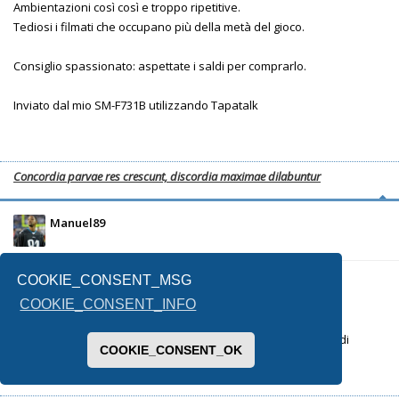
Ambientazioni così così e troppo ripetitive.
Tediosi i filmati che occupano più della metà del gioco.
Consiglio spassionato: aspettate i saldi per comprarlo.
Inviato dal mio SM-F731B utilizzando Tapatalk
Concordia parvae res crescunt, discordia maximae dilabuntur
Manuel89
COOKIE_CONSENT_MSG
19/02/2026, 21:35
COOKIE_CONSENT_INFO
Sony, a sorpresa, chiude Blupoint Games (quelli del remake di
COOKIE_CONSENT_OK
Demon's Souls).