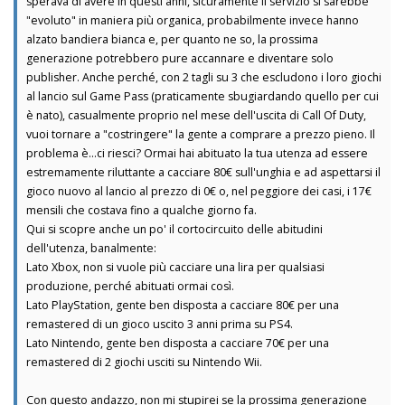
sperava di avere in questi anni, sicuramente il servizio si sarebbe
"evoluto" in maniera più organica, probabilmente invece hanno
alzato bandiera bianca e, per quanto ne so, la prossima
generazione potrebbero pure accannare e diventare solo
publisher. Anche perché, con 2 tagli su 3 che escludono i loro giochi
al lancio sul Game Pass (praticamente sbugiardando quello per cui
è nato), casualmente proprio nel mese dell'uscita di Call Of Duty,
vuoi tornare a "costringere" la gente a comprare a prezzo pieno. Il
problema è...ci riesci? Ormai hai abituato la tua utenza ad essere
estremamente riluttante a cacciare 80€ sull'unghia e ad aspettarsi il
gioco nuovo al lancio al prezzo di 0€ o, nel peggiore dei casi, i 17€
mensili che costava fino a qualche giorno fa.
Qui si scopre anche un po' il cortocircuito delle abitudini
dell'utenza, banalmente:
Lato Xbox, non si vuole più cacciare una lira per qualsiasi
produzione, perché abituati ormai così.
Lato PlayStation, gente ben disposta a cacciare 80€ per una
remastered di un gioco uscito 3 anni prima su PS4.
Lato Nintendo, gente ben disposta a cacciare 70€ per una
remastered di 2 giochi usciti su Nintendo Wii.
Con questo andazzo, non mi stupirei se la prossima generazione