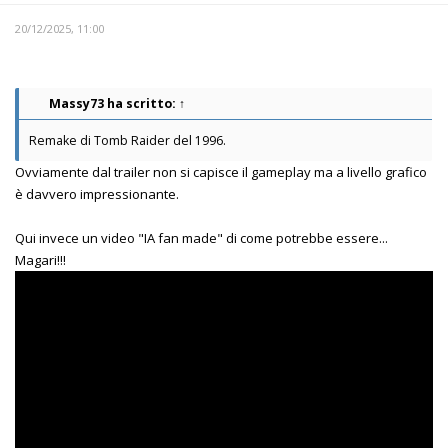
20/12/2025, 11:00
Massy73
ha scritto:
↑
Remake di Tomb Raider del 1996.
Ovviamente dal trailer non si capisce il gameplay ma a livello grafico
è davvero impressionante.
Qui invece un video "IA fan made" di come potrebbe essere...
Magari!!!