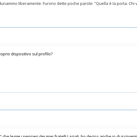
adunammo liberamente. Furono dette poche parole: "Quella è la porta. Chi v
prio dispositivo sul profilo?
 che legge i pensieri dei miei fratelli Laziali, ho deciso anche io di iscriverm