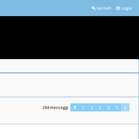
Iscriviti
Login
264 messaggi
1
2
3
4
5
6