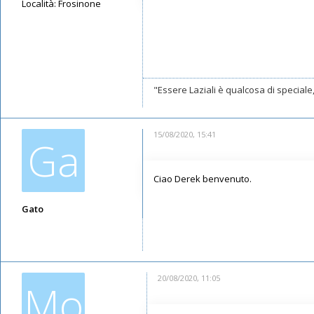
Località:
Frosinone
Messaggi: 474
Iscritto il:
25/07/2020, 14:29
"Essere Laziali è qualcosa di special
15/08/2020, 15:41
Ga
Ciao Derek benvenuto.
Gato
Messaggi: 6227
Iscritto il:
09/05/2019, 16:46
20/08/2020, 11:05
Mo