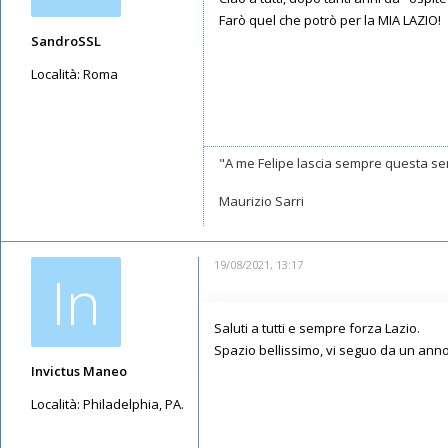
Farò quel che potrò per la MIA LAZIO!
SandroSSL
Località:
Roma
Messaggi: 873
Iscritto il:
07/03/2021, 15:05
"A me Felipe lascia sempre questa se
Maurizio Sarri
19/08/2021, 13:17
In
Saluti a tutti e sempre forza Lazio.
Spazio bellissimo, vi seguo da un ann
Invictus Maneo
Località:
Philadelphia, PA.
Messaggi: 51