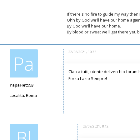
Iscritto il:
20/07/2021, 9:45
If there's no fire to guide my way then I
Ohh by God we'll have our home again
By God we'll have our home.
By blood or sweat we'll get there yet,
22/08/2021, 10:35
Pa
Ciao a tutti, utente del vecchio forum
Forza Lazio Sempre!
PapaHet993
Località:
Roma
Messaggi: 5
Iscritto il:
05/06/2021, 14:57
03/09/2021, 8:12
Bl