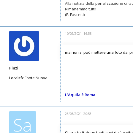
Alla notizia della penalizzazione ci r
Rimanemmo tutti!
(E. Fascetti)
10/02/2021, 16:58
ma non si può mettere una foto dal pro
Pinzi
Località:
Fonte Nuova
Messaggi: 140
Iscritto il:
02/06/2019, 20:31
L'Aquila è Roma
23/03/2021, 20:53
Sa
Ciao a tutti, dopo tanti anni da "ospite"