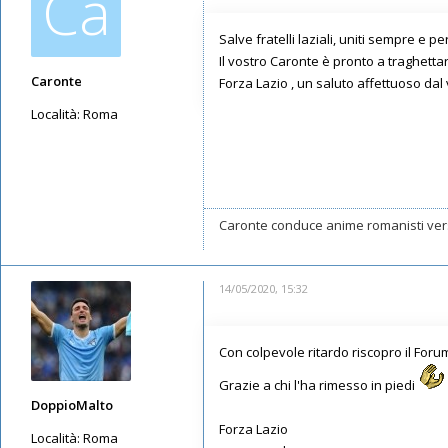
Ca
Salve fratelli laziali, uniti sempre e p
Il vostro Caronte è pronto a traghetta
Caronte
Forza Lazio , un saluto affettuoso dal
Località:
Roma
Messaggi: 21
Iscritto il:
02/05/2020, 18:46
Caronte conduce anime romanisti vers
14/05/2020, 15:32
Con colpevole ritardo riscopro il Foru
Grazie a chi l'ha rimesso in piedi
DoppioMalto
Forza Lazio
Località:
Roma