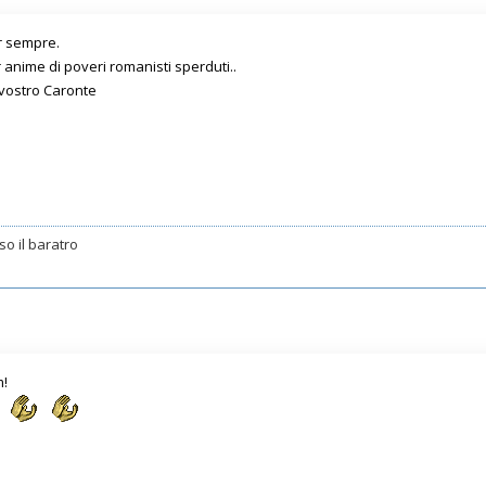
er sempre.
r anime di poveri romanisti sperduti..
 vostro Caronte
o il baratro
m!