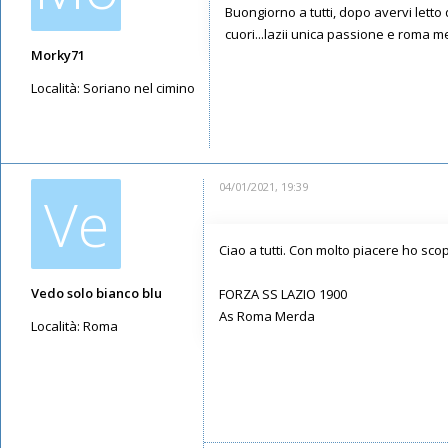
Buongiorno a tutti, dopo avervi letto 
cuori...lazii unica passione e rom
Morky71
Località:
Soriano nel cimino
Messaggi: 25
Iscritto il:
19/08/2020, 22:18
04/01/2021, 19:39
Ve
Ciao a tutti. Con molto piacere ho sc
Vedo solo bianco blu
FORZA SS LAZIO 1900
As Roma Merda
Località:
Roma
Messaggi: 416
Iscritto il:
18/12/2020, 16:21