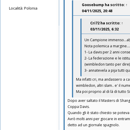
Goosebump
ha scritto:
↑
Località:
Polonia
04/11/2025, 20:48
Messaggi: 4533
Iscritto il:
15/05/2019, 15:01
Cri72
ha scritto:
↑
03/11/2025, 6:32
Un Campione immenso...abbas
Nota polemica a margine....a
1- La davis per 2 anni cons
2- La federazione e le isti
(wimbledon tanto per dire)
3- annatevela a pija tutti qu
Ma infatti cri, ma andassero a ca
wimbledon, altri slam.. e' il nume
Ma poi proprio al di là di tutto 
Dopo aver saltato il Masters di Shangh
Coppa Davis.
Quando gli è stato chiesto se potev
Avrò molti anni per giocare in entr
detto ad un giornale spagnolo.