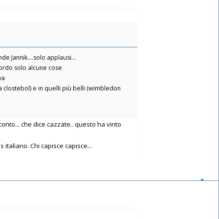
 Jannik....solo applausi...
icordo solo alcune cose
va
 clostebol) e in quelli più belli (wimbledon
conto... che dice cazzate.. questo ha vinto
 italiano. Chi capisce capisce...