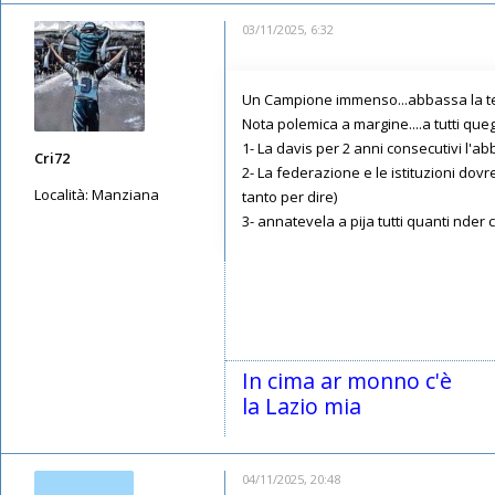
03/11/2025, 6:32
Un Campione immenso...abbassa la testa
Nota polemica a margine....a tutti queg
1- La davis per 2 anni consecutivi l'a
Cri72
2- La federazione e le istituzioni dov
Località:
Manziana
tanto per dire)
3- annatevela a pija tutti quanti nder cu
Messaggi: 2990
Iscritto il:
11/05/2019, 23:28
In cima ar monno c'è
la Lazio mia
04/11/2025, 20:48