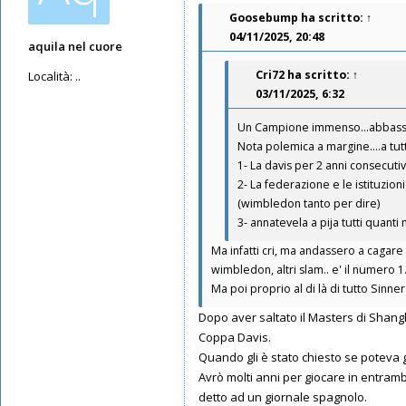
Goosebump
ha scritto:
↑
04/11/2025, 20:48
aquila nel cuore
Cri72
ha scritto:
↑
Località:
..
03/11/2025, 6:32
Messaggi: 2053
Iscritto il:
12/05/2019, 12:31
Un Campione immenso...abbassa la
Nota polemica a margine....a tutt
1- La davis per 2 anni consecuti
2- La federazione e le istituzio
(wimbledon tanto per dire)
3- annatevela a pija tutti quanti n
Ma infatti cri, ma andassero a cagare 
wimbledon, altri slam.. e' il numero 1..
Ma poi proprio al di là di tutto Sinner
Dopo aver saltato il Masters di Shangha
Coppa Davis.
Quando gli è stato chiesto se poteva
Avrò molti anni per giocare in entram
detto ad un giornale spagnolo.