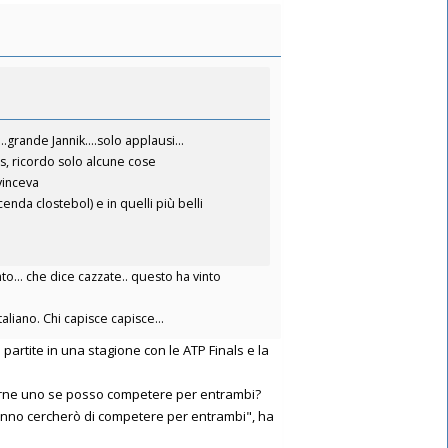
rande Jannik....solo applausi...
vis, ricordo solo alcune cose
vinceva
nda clostebol) e in quelli più belli
to... che dice cazzate.. questo ha vinto
aliano. Chi capisce capisce...
 partite in una stagione con le ATP Finals e la
ierne uno se posso competere per entrambi?
'anno cercherò di competere per entrambi", ha