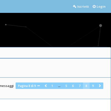
Iscriviti
Login
 messaggi
Pagina
8
di
9
1
…
5
6
7
8
9