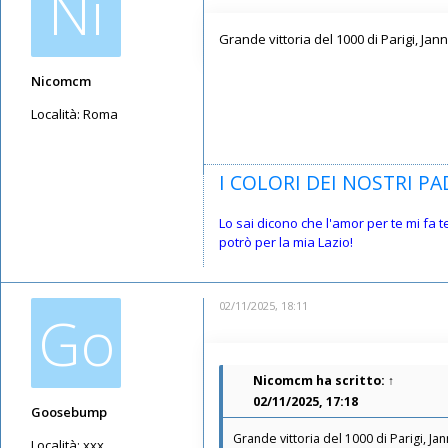
Ni
Grande vittoria del 1000 di Parigi, Ja
Nicomcm
Località:
Roma
Messaggi: 3796
Iscritto il:
12/05/2019, 23:10
I COLORI DEI NOSTRI PAD
Lo sai dicono che l'amor per te mi fa 
potrò per la mia Lazio!
02/11/2025, 18:11
Go
Nicomcm
ha scritto:
↑
02/11/2025, 17:18
Goosebump
Grande vittoria del 1000 di Parigi, J
Località:
xxx