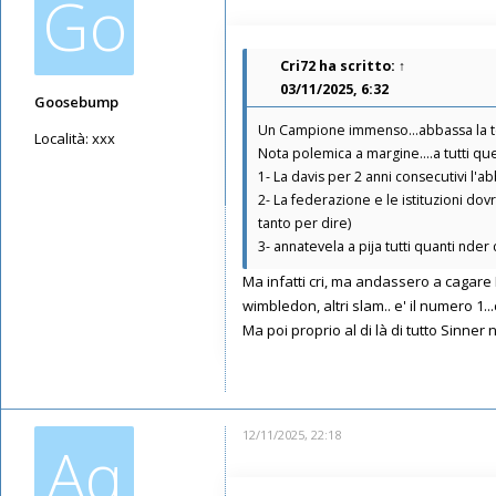
Go
Cri72
ha scritto:
↑
03/11/2025, 6:32
Goosebump
Un Campione immenso...abbassa la test
Località:
xxx
Nota polemica a margine....a tutti que
Messaggi: 4450
1- La davis per 2 anni consecutivi l'
Iscritto il:
23/08/2020, 19:42
2- La federazione e le istituzioni do
tanto per dire)
3- annatevela a pija tutti quanti nder c
Ma infatti cri, ma andassero a cagare 
wimbledon, altri slam.. e' il numero 1..
Ma poi proprio al di là di tutto Sinner
12/11/2025, 22:18
Aq