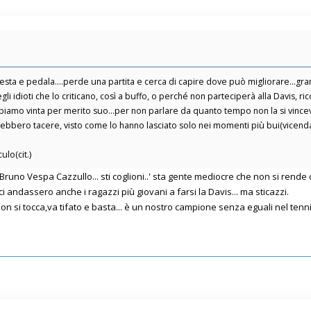
a e pedala....perde una partita e cerca di capire dove può migliorare...grande
gli idioti che lo criticano, così a buffo, o perché non parteciperà alla Davis, r
abbiamo vinta per merito suo...per non parlare da quanto tempo non la si vince
vrebbero tacere, visto come lo hanno lasciato solo nei momenti più bui(vicenda
ulo(cit.)
Bruno Vespa Cazzullo... sti coglioni..' sta gente mediocre che non si rende 
.ci andassero anche i ragazzi più giovani a farsi la Davis... ma sticazzi.
 non si tocca,va tifato e basta... è un nostro campione senza eguali nel tennis