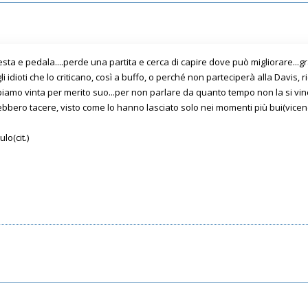
 e pedala....perde una partita e cerca di capire dove può migliorare...gra
li idioti che lo criticano, così a buffo, o perché non parteciperà alla Davis,
bbiamo vinta per merito suo...per non parlare da quanto tempo non la si vi
rebbero tacere, visto come lo hanno lasciato solo nei momenti più bui(vicend
lo(cit.)