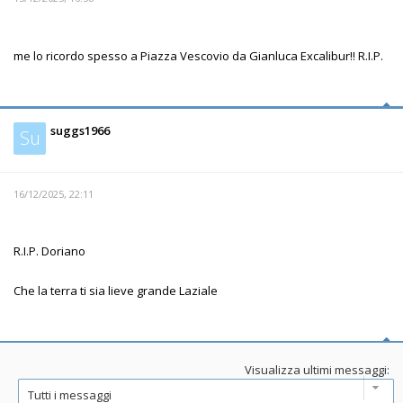
me lo ricordo spesso a Piazza Vescovio da Gianluca Excalibur!! R.I.P.
suggs1966
Su
16/12/2025, 22:11
R.I.P. Doriano
Che la terra ti sia lieve grande Laziale
Visualizza ultimi messaggi: