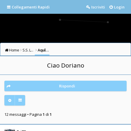
Collegamenti Rapidi
Iscriviti
Login
Home
S.S. LAZIO FORUM
Aquile in cielo
Ciao Doriano
Rispondi
12 messaggi • Pagina
1
di
1