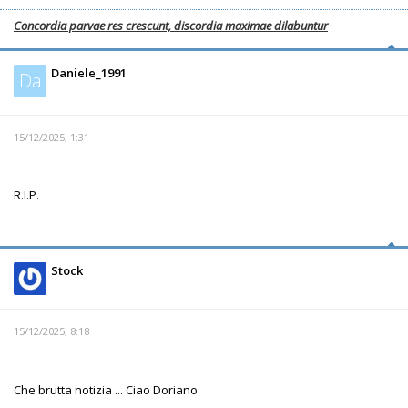
Concordia parvae res crescunt, discordia maximae dilabuntur
Daniele_1991
Da
15/12/2025, 1:31
R.I.P.
Stock
15/12/2025, 8:18
Che brutta notizia ... Ciao Doriano