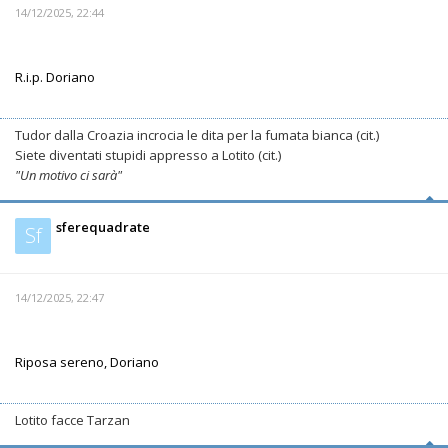
14/12/2025, 22:44
R.i.p. Doriano
Tudor dalla Croazia incrocia le dita per la fumata bianca (cit.)
Siete diventati stupidi appresso a Lotito (cit.)
"Un motivo ci sarà"
sferequadrate
Sf
14/12/2025, 22:47
Riposa sereno, Doriano
Lotito facce Tarzan