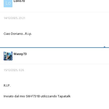
Lollo70
Lo
14/12/2025, 23:21
Ciao Doriano...R.i.p.
Massy73
15/12/2025, 0:26
R.I.P.
Inviato dal mio SM-F731B utilizzando Tapatalk