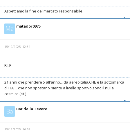
Aspettiamo la fine del mercato responsabile.
matador0975
Ma
15/12/2025, 12:34
R.I.P.
21 anni che prendere 5 all'anno... da aereoitalia,CHE è la sottomarca
di ITA ... che non spostano niente a livello sportivo,sono il nulla
cosmico (cit.)
Bar della Tevere
Ba
15/12/2025, 16:58