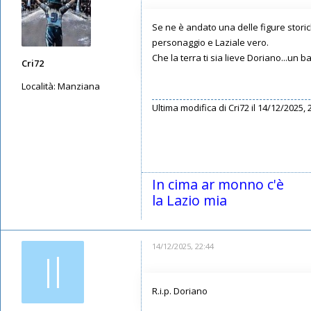
Se ne è andato una delle figure storich
personaggio e Laziale vero.
Che la terra ti sia lieve Doriano...un b
Cri72
Località:
Manziana
Ultima modifica di
Cri72
il 14/12/2025, 2
Messaggi: 2990
Iscritto il:
11/05/2019, 23:28
In cima ar monno c'è
la Lazio mia
14/12/2025, 22:44
Il
R.i.p. Doriano