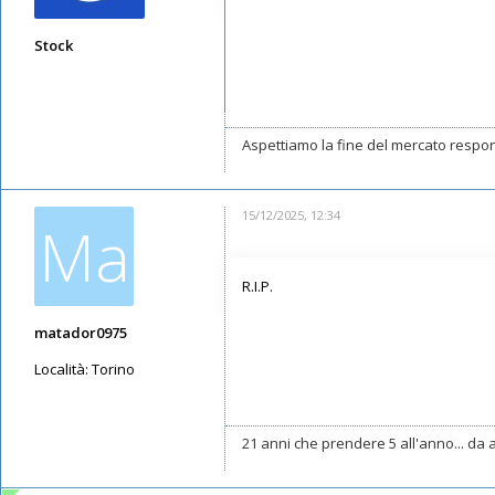
Stock
Messaggi: 7373
Iscritto il:
11/05/2019, 22:29
Aspettiamo la fine del mercato respon
15/12/2025, 12:34
Ma
R.I.P.
matador0975
Località:
Torino
Messaggi: 7465
Iscritto il:
19/07/2019, 13:43
21 anni che prendere 5 all'anno... da a