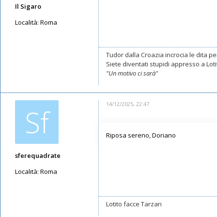
Il Sigaro
Località:
Roma
Messaggi: 11552
Iscritto il:
16/05/2019, 10:26
Tudor dalla Croazia incrocia le dita per
Siete diventati stupidi appresso a Lotito
"Un motivo ci sarà"
14/12/2025, 22:47
Sf
Riposa sereno, Doriano
sferequadrate
Località:
Roma
Messaggi: 1358
Iscritto il:
13/05/2019, 14:23
Lotito facce Tarzan