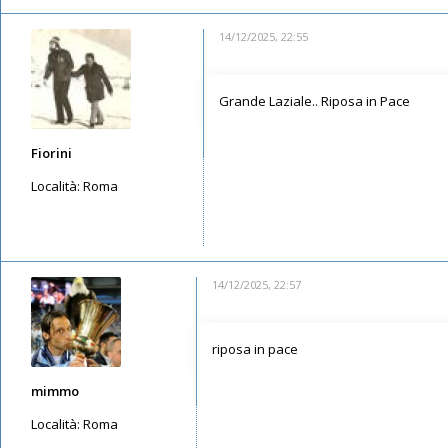
14/12/2025, 22:55
Grande Laziale.. Riposa in Pace
Fiorini
Località:
Roma
Messaggi: 3557
Iscritto il:
12/05/2019, 11:15
14/12/2025, 22:57
riposa in pace
mimmo
Località:
Roma