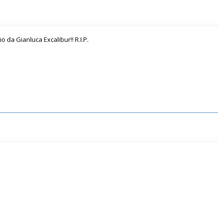
 da Gianluca Excalibur!! R.I.P.