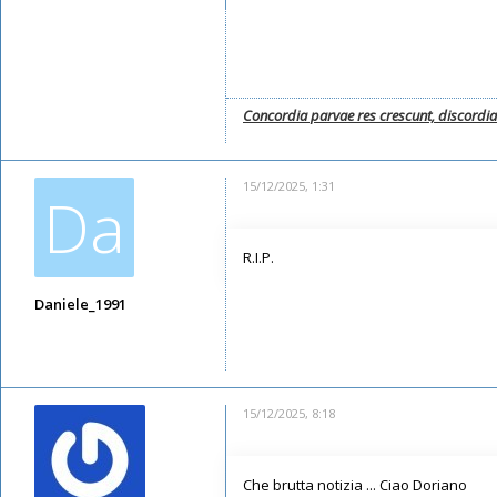
Concordia parvae res crescunt, discordi
15/12/2025, 1:31
Da
R.I.P.
Daniele_1991
Messaggi: 5947
Iscritto il:
11/05/2019, 21:52
15/12/2025, 8:18
Che brutta notizia ... Ciao Doriano