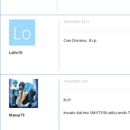
Messaggi: 5650
Iscritto il:
13/05/2019, 1:30
14/12/2025, 23:21
Lo
Ciao Doriano...R.i.p.
Lollo70
Messaggi: 1819
Iscritto il:
11/05/2019, 21:37
15/12/2025, 0:26
R.I.P.
Inviato dal mio SM-F731B utilizzando 
Massy73
Messaggi: 12583
Iscritto il:
11/05/2019, 22:28