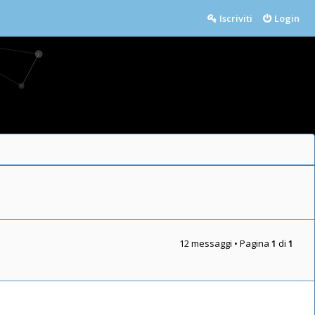
Iscriviti
Login
12 messaggi • Pagina
1
di
1