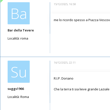
15/12/2025, 16:58
Ba
me lo ricordo spesso a Piazza Vescovio
Bar della Tevere
Località:
roma
Messaggi: 646
Iscritto il:
25/09/2023, 12:13
16/12/2025, 22:11
Su
R.I.P. Doriano
suggs1966
Che la terra ti sia lieve grande Laziale
Località:
Roma
Messaggi: 449
Iscritto il:
14/05/2019, 16:52