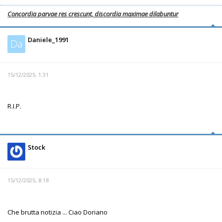
Concordia parvae res crescunt, discordia maximae dilabuntur
Daniele_1991
Da
15/12/2025, 1:31
R.I.P.
Stock
15/12/2025, 8:18
Che brutta notizia ... Ciao Doriano