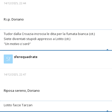
14/12/2025, 22:44
R.i.p. Doriano
Tudor dalla Croazia incrocia le dita per la fumata bianca (cit.)
Siete diventati stupidi appresso a Lotito (cit.)
"Un motivo ci sarà"
sferequadrate
Sf
14/12/2025, 22:47
Riposa sereno, Doriano
Lotito facce Tarzan