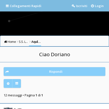
Collegamenti Rapidi
Iscriviti
Login
Home
S.S. LAZIO FORUM
Aquile in cielo
Ciao Doriano
Rispondi
12 messaggi • Pagina
1
di
1