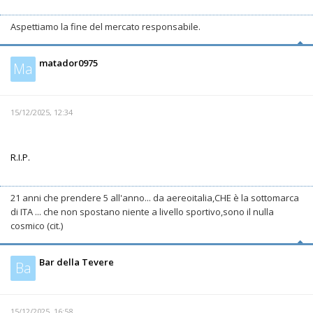
Aspettiamo la fine del mercato responsabile.
matador0975
Ma
15/12/2025, 12:34
R.I.P.
21 anni che prendere 5 all'anno... da aereoitalia,CHE è la sottomarca
di ITA ... che non spostano niente a livello sportivo,sono il nulla
cosmico (cit.)
Bar della Tevere
Ba
15/12/2025, 16:58