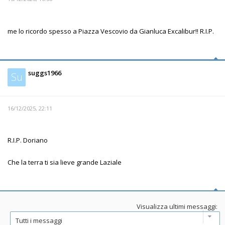
me lo ricordo spesso a Piazza Vescovio da Gianluca Excalibur!! R.I.P.
suggs1966
Su
16/12/2025, 22:11
R.I.P. Doriano
Che la terra ti sia lieve grande Laziale
Visualizza ultimi messaggi: