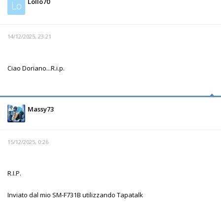
Lollo70
Lo
14/12/2025, 23:21
Ciao Doriano...R.i.p.
Massy73
15/12/2025, 0:26
R.I.P.
Inviato dal mio SM-F731B utilizzando Tapatalk