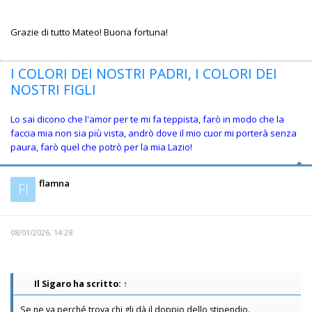
Grazie di tutto Mateo! Buona fortuna!
I COLORI DEI NOSTRI PADRI, I COLORI DEI
NOSTRI FIGLI
Lo sai dicono che l'amor per te mi fa teppista, farò in modo che la
faccia mia non sia più vista, andrò dove il mio cuor mi porterà senza
paura, farò quel che potrò per la mia Lazio!
flamna
Fl
08/01/2026, 14:28
Il Sigaro
ha scritto:
↑
Se ne va perché trova chi gli dà il doppio dello stipendio.