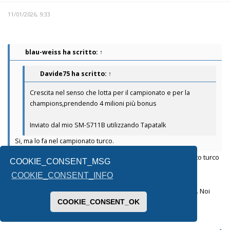
11/01/2026, 9:33
blau-weiss
ha scritto:
↑
Davide75
ha scritto:
↑
Crescita nel senso che lotta per il campionato e per la
champions,prendendo 4 milioni più bonus
Inviato dal mio SM-S711B utilizzando Tapatalk
Si, ma lo fa nel campionato turco.
Che se continua così la seria A diventa inferiore al campionato turco
COOKIE_CONSENT_MSG
:D :D :D.
COOKIE_CONSENT_INFO
Cmq Champions e 4 milioni di ingaggio più crescita di questa... Noi
COOKIE_CONSENT_OK
finché ci sarà Lotito boh nn so x cosa lotteremo.