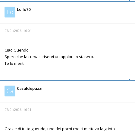
Lollo70
Lo
07/01/2026, 16:04
Ciao Guendo.
Spero che la curva ti riservi un applauso stasera.
Te lo meriti
Casaldepazzi
Ca
07/01/2026, 16:21
Grazie di tutto guendo, uno dei pochi che ci metteva la grinta