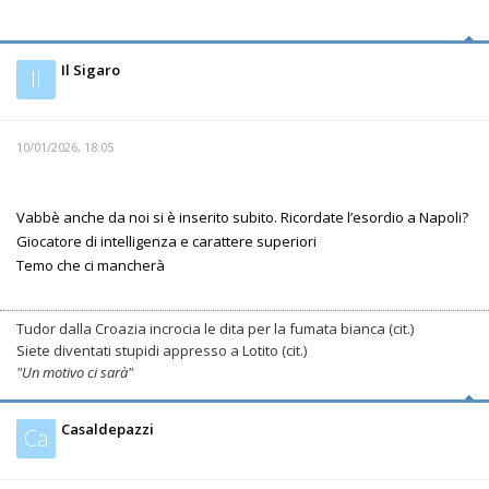
Il Sigaro
Il
10/01/2026, 18:05
Vabbè anche da noi si è inserito subito. Ricordate l’esordio a Napoli?
Giocatore di intelligenza e carattere superiori
Temo che ci mancherà
Tudor dalla Croazia incrocia le dita per la fumata bianca (cit.)
Siete diventati stupidi appresso a Lotito (cit.)
"Un motivo ci sarà"
Casaldepazzi
Ca