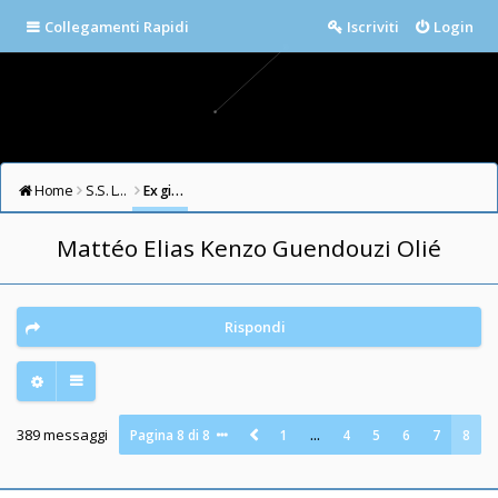
Collegamenti Rapidi
Iscriviti
Login
Home
S.S. LAZIO FORUM
Ex giocatori della Lazio
Mattéo Elias Kenzo Guendouzi Olié
Rispondi
389 messaggi
Pagina
8
di
8
1
…
4
5
6
7
8