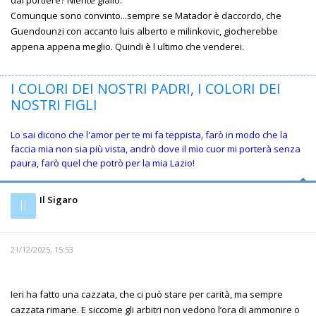
dal portiere? Niente giallo.
Comunque sono convinto...sempre se Matador è daccordo, che
Guendounzi con accanto luis alberto e milinkovic, giocherebbe
appena appena meglio. Quindi è l ultimo che venderei.
I COLORI DEI NOSTRI PADRI, I COLORI DEI
NOSTRI FIGLI
Lo sai dicono che l'amor per te mi fa teppista, farò in modo che la
faccia mia non sia più vista, andrò dove il mio cuor mi porterà senza
paura, farò quel che potrò per la mia Lazio!
Il Sigaro
Il
21/12/2025, 15:53
Ieri ha fatto una cazzata, che ci può stare per carità, ma sempre
cazzata rimane. E siccome gli arbitri non vedono l’ora di ammonire o