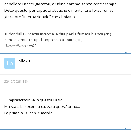
espellere i nostri giocatori, a Udine saremo senza centrocampo.
Detto questo, per capacità atletiche e mentalità è forse l’unico
giocatore “internazionale” che abbiamo.
Tudor dalla Croazia incrocia le dita per la fumata bianca (cit.)
Siete diventati stupidi appresso a Lotito (cit.)
"Un motivo ci sarà"
Lollo70
Lo
22/12/2025, 1:34
... imprescindibile in questa Lazio.
Ma sta alla seconda cazzata quest' anno....
La prima al 95 con le merde