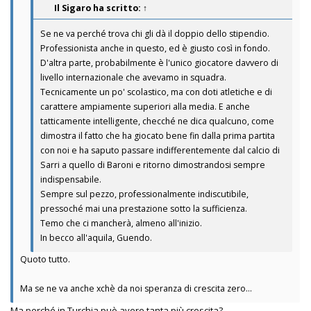
Il Sigaro
ha scritto:
↑
Se ne va perché trova chi gli dà il doppio dello stipendio.
Professionista anche in questo, ed è giusto così in fondo.
D'altra parte, probabilmente è l'unico giocatore davvero di
livello internazionale che avevamo in squadra.
Tecnicamente un po' scolastico, ma con doti atletiche e di
carattere ampiamente superiori alla media. E anche
tatticamente intelligente, checché ne dica qualcuno, come
dimostra il fatto che ha giocato bene fin dalla prima partita
con noi e ha saputo passare indifferentemente dal calcio di
Sarri a quello di Baroni e ritorno dimostrandosi sempre
indispensabile.
Sempre sul pezzo, professionalmente indiscutibile,
pressoché mai una prestazione sotto la sufficienza.
Temo che ci mancherà, almeno all'inizio.
In becco all'aquila, Guendo.
Quoto tutto.
Ma se ne va anche xchè da noi speranza di crescita zero...
Ma perché in Turchia può avere tanta più crescita?