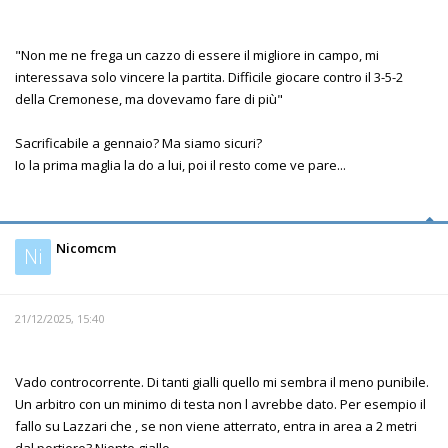
"Non me ne frega un cazzo di essere il migliore in campo, mi
interessava solo vincere la partita. Difficile giocare contro il 3-5-2
della Cremonese, ma dovevamo fare di più"
Sacrificabile a gennaio? Ma siamo sicuri?
Io la prima maglia la do a lui, poi il resto come ve pare...
Nicomcm
Ni
21/12/2025, 15:40
Vado controcorrente. Di tanti gialli quello mi sembra il meno punibile.
Un arbitro con un minimo di testa non l avrebbe dato. Per esempio il
fallo su Lazzari che , se non viene atterrato, entra in area a 2 metri