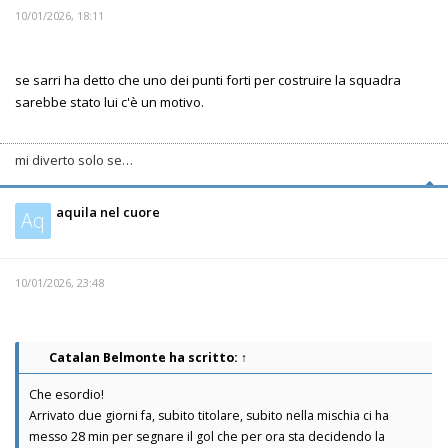
10/01/2026, 18:11
se sarri ha detto che uno dei punti forti per costruire la squadra
sarebbe stato lui c'è un motivo.
mi diverto solo se…
aquila nel cuore
Aq
10/01/2026, 23:48
Catalan Belmonte
ha scritto:
↑
Che esordio!
Arrivato due giorni fa, subito titolare, subito nella mischia ci ha
messo 28 min per segnare il gol che per ora sta decidendo la