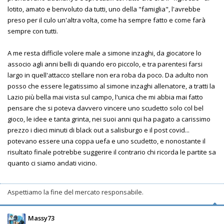
lotito, amato e benvoluto da tutti, uno della "famiglia", l'avrebbe
preso per il culo un'altra volta, come ha sempre fatto e come farà
sempre con tutti.
A me resta difficile volere male a simone inzaghi, da giocatore lo
associo agli anni belli di quando ero piccolo, e tra parentesi farsi
largo in quell'attacco stellare non era roba da poco. Da adulto non
posso che essere legatissimo al simone inzaghi allenatore, a tratti la
Lazio più bella mai vista sul campo, l'unica che mi abbia mai fatto
pensare che si poteva davvero vincere uno scudetto solo col bel
gioco, le idee e tanta grinta, nei suoi anni qui ha pagato a carissimo
prezzo i dieci minuti di black out a salisburgo e il post covid...
potevano essere una coppa uefa e uno scudetto, e nonostante il
risultato finale potrebbe suggerire il contrario chi ricorda le partite sa
quanto ci siamo andati vicino.
Aspettiamo la fine del mercato responsabile.
Massy73