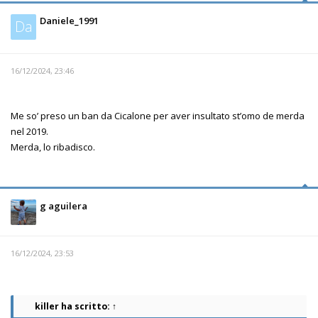
Daniele_1991
Da
16/12/2024, 23:46
Me so’ preso un ban da Cicalone per aver insultato st’omo de merda
nel 2019.
Merda, lo ribadisco.
g aguilera
16/12/2024, 23:53
killer
ha scritto:
↑