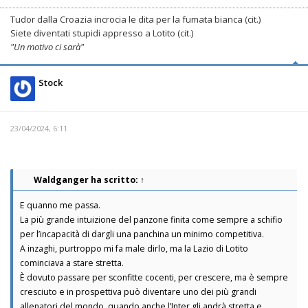
Tudor dalla Croazia incrocia le dita per la fumata bianca (cit.)
Siete diventati stupidi appresso a Lotito (cit.)
"Un motivo ci sarà"
Stock
23/04/2024, 6:11
Waldganger
ha scritto:
↑
E quanno me passa.
La più grande intuizione del panzone finita come sempre a schifio
per l’incapacità di dargli una panchina un minimo competitiva.
A inzaghi, purtroppo mi fa male dirlo, ma la Lazio di Lotito
cominciava a stare stretta.
È dovuto passare per sconfitte cocenti, per crescere, ma è sempre
cresciuto e in prospettiva può diventare uno dei più grandi
allenatori del mondo, quando anche l’Inter gli andrà stretta e