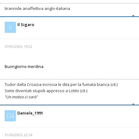
tirannide anaffettiva anglo-italiana
Il Sigaro
Il
07/01/2025, 10:22
Buongiorno merdina
Tudor dalla Croazia incrocia le dita per la fumata bianca (cit.)
Siete diventati stupidi appresso a Lotito (cit.)
"Un motivo ci sarà"
Daniele_1991
Da
31/05/2025, 22:24