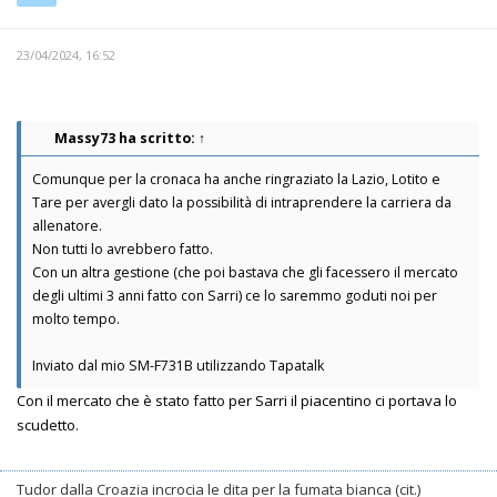
23/04/2024, 16:52
Massy73
ha scritto:
↑
Comunque per la cronaca ha anche ringraziato la Lazio, Lotito e
Tare per avergli dato la possibilità di intraprendere la carriera da
allenatore.
Non tutti lo avrebbero fatto.
Con un altra gestione (che poi bastava che gli facessero il mercato
degli ultimi 3 anni fatto con Sarri) ce lo saremmo goduti noi per
molto tempo.
Inviato dal mio SM-F731B utilizzando Tapatalk
Con il mercato che è stato fatto per Sarri il piacentino ci portava lo
scudetto.
Tudor dalla Croazia incrocia le dita per la fumata bianca (cit.)