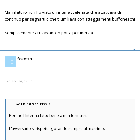
Ma infatti io non ho visto un inter avvelenata che attaccava di
continuo per segnarti o che ti umiliava con atteggiamenti buffoneschi
Semplicemente arrivavano in porta per inerzia
foketto
Fo
17/12/2024, 12:15
Gato
ha scritto:
↑
Per me l'Inter ha fatto bene a non fermarsi.
L'avversario si rispetta giocando sempre al massimo.