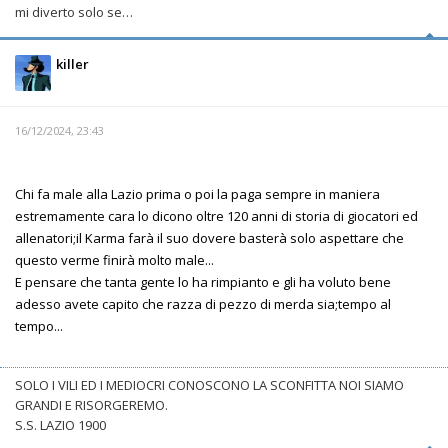
mi diverto solo se…
killer
16/12/2024, 23:43
Chi fa male alla Lazio prima o poi la paga sempre in maniera
estremamente cara lo dicono oltre 120 anni di storia di giocatori ed
allenatori;il Karma farà il suo dovere basterà solo aspettare che
questo verme finirà molto male...
E pensare che tanta gente lo ha rimpianto e gli ha voluto bene
adesso avete capito che razza di pezzo di merda sia;tempo al
tempo...
SOLO I VILI ED I MEDIOCRI CONOSCONO LA SCONFITTA NOI SIAMO
GRANDI E RISORGEREMO.
S.S. LAZIO 1900