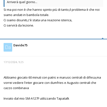
Arriverà quel giorno...
Si ma poi non è che hanno spinto più di tanto,il problema è che noi
siamo andati in bambola totale.
Ci siamo disuniti,c'è stata una reazione isterica,
Ci servirà da lezione.
Davide75
Da
17/12/2024, 9:25
Abbiamo giocato 60 minuti con patric e marusic centrali di difesa,ma
vorrei vedere l'inter giocare con dumfries e Augusto centrali che
cazzo combinava
Inviato dal mio SM-A127F utilizzando Tapatalk