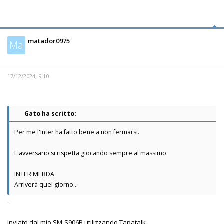
matador0975
Ma
17/12/2024, 9:10
Gato ha scritto:
Per me l'Inter ha fatto bene a non fermarsi.
L'avversario si rispetta giocando sempre al massimo.
INTER MERDA
Arriverà quel giorno...
.
Inviato dal mio SM-S906B utilizzando Tapatalk