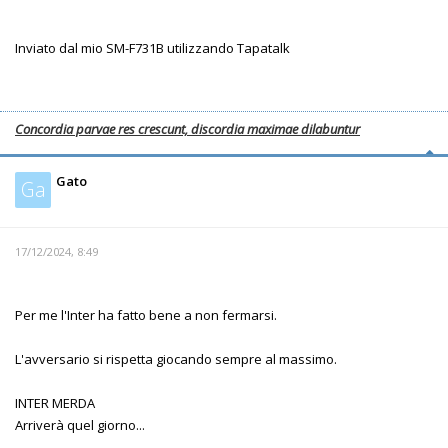
Inviato dal mio SM-F731B utilizzando Tapatalk
Concordia parvae res crescunt, discordia maximae dilabuntur
Gato
Ga
17/12/2024, 8:49
Per me l'Inter ha fatto bene a non fermarsi.
L'avversario si rispetta giocando sempre al massimo.
INTER MERDA
Arriverà quel giorno...