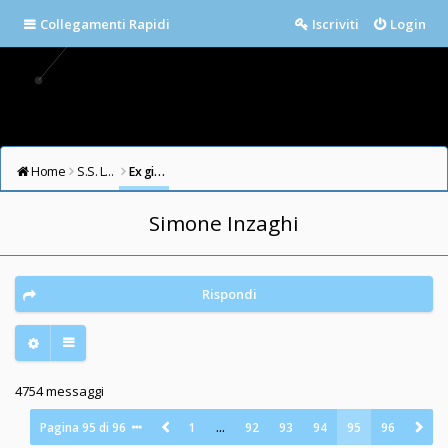
Collegamenti Rapidi
Iscriviti
Login
Home
S.S. LAZIO FORUM
Ex giocatori della Lazio
Simone Inzaghi
Rispondi
4754 messaggi
Pagina
95
di
96
1
…
92
93
94
95
96