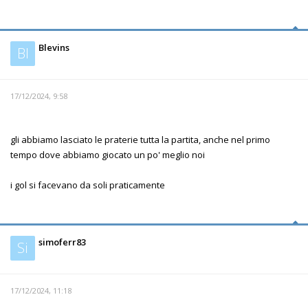
Blevins
Bl
17/12/2024, 9:58
gli abbiamo lasciato le praterie tutta la partita, anche nel primo
tempo dove abbiamo giocato un po' meglio noi
i gol si facevano da soli praticamente
simoferr83
Si
17/12/2024, 11:18