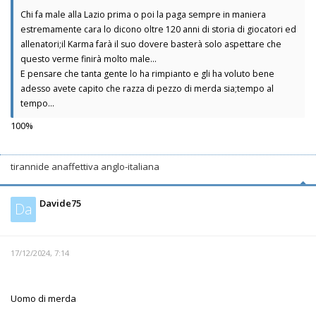
Chi fa male alla Lazio prima o poi la paga sempre in maniera
estremamente cara lo dicono oltre 120 anni di storia di giocatori ed
allenatori;il Karma farà il suo dovere basterà solo aspettare che
questo verme finirà molto male...
E pensare che tanta gente lo ha rimpianto e gli ha voluto bene
adesso avete capito che razza di pezzo di merda sia;tempo al
tempo...
100%
tirannide anaffettiva anglo-italiana
Davide75
Da
17/12/2024, 7:14
Uomo di merda