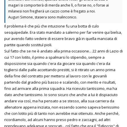
magari si comporterà di merda anche lì, o forse no, o forse ai
milanesi non fregherà un cazzo come è fregato a noi.
Auguri Simone, stasera sono malinconico.
Il problema è che più che intuizione fu una botta di culo
sesquipedale. Era stato mandato a salerno per far venire qui bielsa,
pur avendo fatto vedere di essere bravo già in quella manciata di
partite quando sostituì pioli.
Sul fatto che se ne è andato alla prima occasione... 22 anni di Lazio di
cui 17 con lotito, il primo a spalmarsi lo stipendio, sempre a
disposizione sia quando c'era da giocare sia quando c'era da
togliersi dalle palle accettando prestiti, si è ritirato un anno prima
della fine del contratto per mettersi al lavoro con le giovanili
partendo dal gradino più basso e scalando, con merito e risultati,
fino ad arrivare alla prima squadra. Ha ricevuto tantissimo, ma ha
dato anche tantissimo. Io sono sicuro che anche a lui è dispiaciuto
andare via così, ma ha pensato a se stesso, alla sua carriera da
allenatore appena iniziata, non essendo scemo sapeva benissimo
che con lotito più di tanto non avrebbe mai ottenuto. Anche perché,
ricordiamolo, ad alcuni hanno preso pedro e zaccagni, ad altri
prendevano adekanye e sprocati... col fatto che era il "figlioccio" di