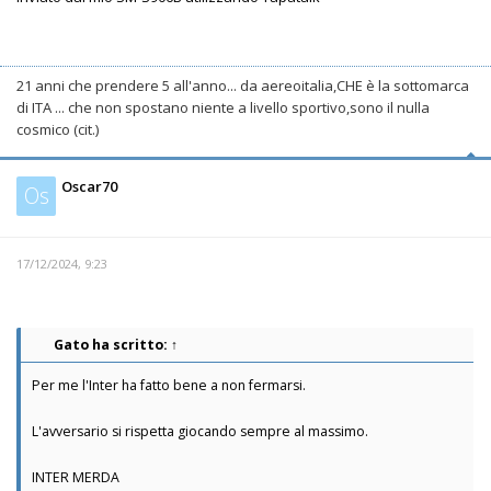
21 anni che prendere 5 all'anno... da aereoitalia,CHE è la sottomarca
di ITA ... che non spostano niente a livello sportivo,sono il nulla
cosmico (cit.)
Oscar70
Os
17/12/2024, 9:23
Gato
ha scritto:
↑
Per me l'Inter ha fatto bene a non fermarsi.
L'avversario si rispetta giocando sempre al massimo.
INTER MERDA