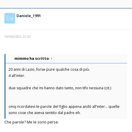
Daniele_1991
Da
30/04/2026, 22:32
mimmo
ha scritto:
↑
20 anni di Lazio, forse pure qualche cosa di più.
4 all'inter.
due squadre che mi hanno dato tanto, non tifo nessuna (cit.)
cmq ricordatevi le parole del figlio appena andò all'inter... quelle
sono cose che aveva sentito dal padre eh.
Che parole? Me le sono perse.