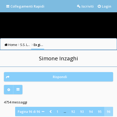
Collegamenti Rapidi
Iscriviti
Login
Home
S.S. LAZIO FORUM
Ex giocatori della Lazio
Simone Inzaghi
Rispondi
4754 messaggi
Pagina
96
di
96
1
…
92
93
94
95
96