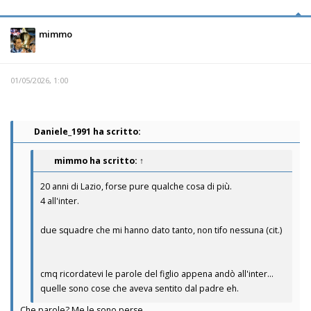
mimmo
01/05/2026, 1:00
Daniele_1991 ha scritto:
mimmo
ha scritto:
↑
20 anni di Lazio, forse pure qualche cosa di più.
4 all'inter.
due squadre che mi hanno dato tanto, non tifo nessuna (cit.)
cmq ricordatevi le parole del figlio appena andò all'inter...
quelle sono cose che aveva sentito dal padre eh.
Che parole? Me le sono perse.