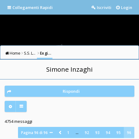
Collegamenti Rapidi
Iscriviti
Login
Home
S.S. LAZIO FORUM
Ex giocatori della Lazio
Simone Inzaghi
Rispondi
4754 messaggi
Pagina
96
di
96
1
…
92
93
94
95
96