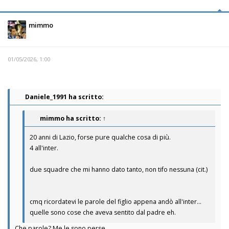
mimmo
01/05/2026, 1:00
Daniele_1991 ha scritto:
mimmo
ha scritto:
↑
20 anni di Lazio, forse pure qualche cosa di più.
4 all'inter.
due squadre che mi hanno dato tanto, non tifo nessuna (cit.)
cmq ricordatevi le parole del figlio appena andò all'inter...
quelle sono cose che aveva sentito dal padre eh.
Che parole? Me le sono perse.