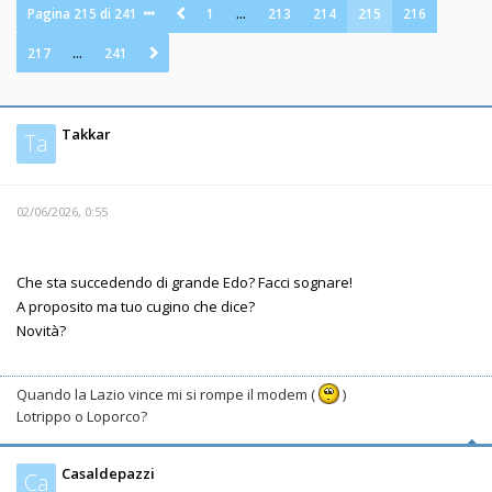
Pagina
215
di
241
1
…
213
214
215
216
217
…
241
Takkar
Ta
02/06/2026, 0:55
Che sta succedendo di grande Edo? Facci sognare!
A proposito ma tuo cugino che dice?
Novità?
Quando la Lazio vince mi si rompe il modem (
)
Lotrippo o Loporco?
Casaldepazzi
Ca