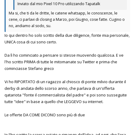
Inviato dal mio Pixel 10 Pro utilizzando Tapatalk
Ma si, che ti da le dritte, le catene whatsapp, le conoscenze, le
cene, ci parlavi di closing a Marzo, poi Giugno, cose fatte. Cugino o
no, andiamo al sodo, su.
Io qui dentro ho solo scritto della due diligence, fonte mia personale,
UNICA cosa di cui sono certo.
Da lì ho cominciato a pensare si stesse muovendo qualcosa. E ve
l'ho scritto PRIMA di tutte le mitomanate su Twitter e prima che
cominciasse Stefano greco
Vi ho RIPORTATO di un ragazzo al chiosco di ponte milvio durante il
derby di andata dello scorso anno, che parlava di un'offerta
qatariota "fonte il commercialista del padre" e poi sono susseguite
tutte "idee" in base a quello che LEGGEVO su internet.
Le offerte DA COME DICONO sono più di due
Io l'ho scritto la scorsa estate e rimango dell'idea, ad oggi, che l'era