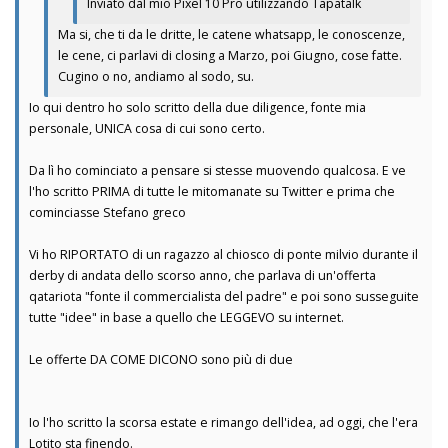
Inviato dal mio Pixel 10 Pro utilizzando Tapatalk
Ma si, che ti da le dritte, le catene whatsapp, le conoscenze,
le cene, ci parlavi di closing a Marzo, poi Giugno, cose fatte.
Cugino o no, andiamo al sodo, su.
Io qui dentro ho solo scritto della due diligence, fonte mia
personale, UNICA cosa di cui sono certo.
Da lì ho cominciato a pensare si stesse muovendo qualcosa. E ve
l'ho scritto PRIMA di tutte le mitomanate su Twitter e prima che
cominciasse Stefano greco
Vi ho RIPORTATO di un ragazzo al chiosco di ponte milvio durante il
derby di andata dello scorso anno, che parlava di un'offerta
qatariota "fonte il commercialista del padre" e poi sono susseguite
tutte "idee" in base a quello che LEGGEVO su internet.
Le offerte DA COME DICONO sono più di due
Io l'ho scritto la scorsa estate e rimango dell'idea, ad oggi, che l'era
Lotito sta finendo.