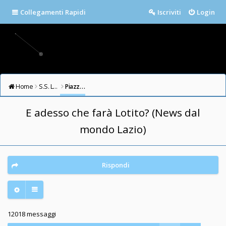
Collegamenti Rapidi
Iscriviti
Login
Home
S.S. LAZIO FORUM
Piazza della Libertà
E adesso che farà Lotito? (News dal
mondo Lazio)
Rispondi
12018 messaggi