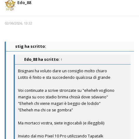
Edo_88
02/06/2026, 13:32
stig ha scritto:
Edo_88
ha scritto:
↑
Bisignani ha voluto dare un consiglio molto chiaro
Lotito è finito e sta succedendo qualcosa di grande
Voi continuate a scrive stronzate su "eheheh vogliono
mangia su ooo stadio brima chissà dove sdavano"
"Eheheh chi viene magari è beggio de lodido"
"Eheheh ma chi ce se gombra"
Ma mortacci vostra, siete ingiocabili (e illeggibili)
Inviato dal mio Pixel 10 Pro utilizzando Tapatalk