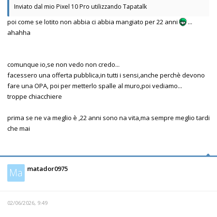
Inviato dal mio Pixel 10 Pro utilizzando Tapatalk
poi come se lotito non abbia ci abbia mangiato per 22 anni
...
ahahha
comunque io,se non vedo non credo...
facessero una offerta pubblica,in tutti i sensi,anche perchè devono
fare una OPA, poi per metterlo spalle al muro,poi vediamo...
troppe chiacchiere
prima se ne va meglio è ,22 anni sono na vita,ma sempre meglio tardi
che mai
matador0975
Ma
02/06/2026, 9:49