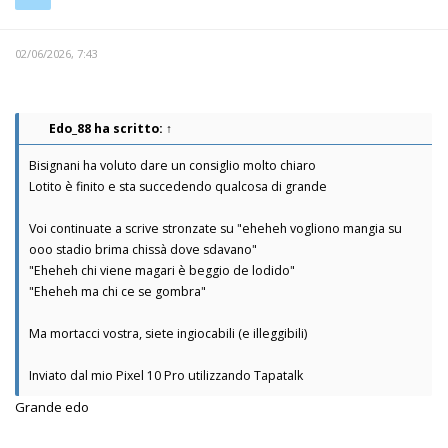
02/06/2026, 7:43
Edo_88
ha scritto:
↑
Bisignani ha voluto dare un consiglio molto chiaro
Lotito è finito e sta succedendo qualcosa di grande
Voi continuate a scrive stronzate su "eheheh vogliono mangia su
ooo stadio brima chissà dove sdavano"
"Eheheh chi viene magari è beggio de lodido"
"Eheheh ma chi ce se gombra"
Ma mortacci vostra, siete ingiocabili (e illeggibili)
Inviato dal mio Pixel 10 Pro utilizzando Tapatalk
Grande edo