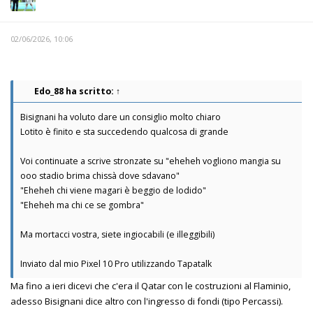
02/06/2026, 10:06
Edo_88
ha scritto:
↑
Bisignani ha voluto dare un consiglio molto chiaro
Lotito è finito e sta succedendo qualcosa di grande
Voi continuate a scrive stronzate su "eheheh vogliono mangia su
ooo stadio brima chissà dove sdavano"
"Eheheh chi viene magari è beggio de lodido"
"Eheheh ma chi ce se gombra"
Ma mortacci vostra, siete ingiocabili (e illeggibili)
Inviato dal mio Pixel 10 Pro utilizzando Tapatalk
Ma fino a ieri dicevi che c'era il Qatar con le costruzioni al Flaminio,
adesso Bisignani dice altro con l'ingresso di fondi (tipo Percassi).