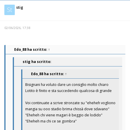
stig
St
02/06/2026, 17:38
Edo_88
ha scritto:
↑
stig ha scritto:
Edo_88
ha scritto:
↑
Bisignani ha voluto dare un consiglio molto chiaro
Lotito è finito e sta succedendo qualcosa di grande
Voi continuate a scrive stronzate su "eheheh vogliono
mangia su ooo stadio brima chissà dove sdavano"
"Eheheh chi viene magari è beggio de lodido"
"Eheheh ma chi ce se gombra"