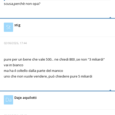
scusa,perchè non opa?
stig
St
02/06/2026, 17:44
pure per un bene che vale 500... ne chiedi 800 ,se non "3 miliardi"
vai in bianco
ma ha il coltello dalla parte del manico
uno che non vuole vendere, può chiedere pure 5 miliardi
Daje aquilotti
Da