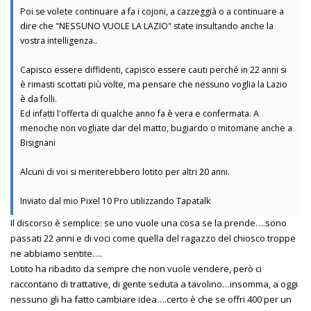
Poi se volete continuare a fa i cojoni, a cazzeggià o a continuare a
dire che "NESSUNO VUOLE LA LAZIO" state insultando anche la
vostra intelligenza..
Capisco essere diffidenti, capisco essere cauti perché in 22 anni si
è rimasti scottati più volte, ma pensare che nessuno voglia la Lazio
è da folli.
Ed infatti l'offerta di qualche anno fa è vera e confermata. A
menoche non vogliate dar del matto, bugiardo o mitomane anche a
Bisignani
Alcuni di voi si meriterebbero lotito per altri 20 anni.
Inviato dal mio Pixel 10 Pro utilizzando Tapatalk
Il discorso è semplice: se uno vuole una cosa se la prende….sono
passati 22 anni e di voci come quella del ragazzo del chiosco troppe
ne abbiamo sentite….
Lotito ha ribadito da sempre che non vuole vendere, però ci
raccontano di trattative, di gente seduta a tavolino…insomma, a oggi
nessuno gli ha fatto cambiare idea….certo è che se offri 400 per un