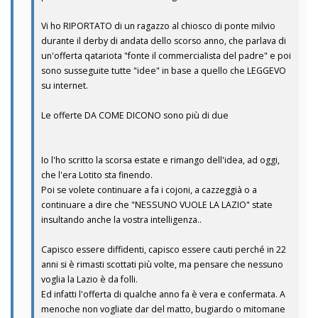
Vi ho RIPORTATO di un ragazzo al chiosco di ponte milvio
durante il derby di andata dello scorso anno, che parlava di
un'offerta qatariota "fonte il commercialista del padre" e poi
sono susseguite tutte "idee" in base a quello che LEGGEVO
su internet.
Le offerte DA COME DICONO sono più di due
Io l'ho scritto la scorsa estate e rimango dell'idea, ad oggi,
che l'era Lotito sta finendo.
Poi se volete continuare a fa i cojoni, a cazzeggià o a
continuare a dire che "NESSUNO VUOLE LA LAZIO" state
insultando anche la vostra intelligenza..
Capisco essere diffidenti, capisco essere cauti perché in 22
anni si è rimasti scottati più volte, ma pensare che nessuno
voglia la Lazio è da folli.
Ed infatti l'offerta di qualche anno fa è vera e confermata. A
menoche non vogliate dar del matto, bugiardo o mitomane