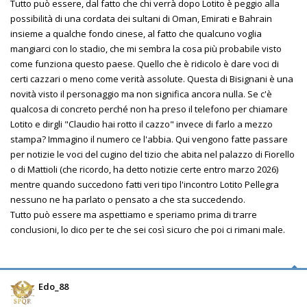
Tutto può essere, dal fatto che chi verrà dopo Lotito è peggio alla
possibilità di una cordata dei sultani di Oman, Emirati e Bahrain
insieme a qualche fondo cinese, al fatto che qualcuno voglia
mangiarci con lo stadio, che mi sembra la cosa più probabile visto
come funziona questo paese. Quello che è ridicolo è dare voci di
certi cazzari o meno come verità assolute. Questa di Bisignani è una
novità visto il personaggio ma non significa ancora nulla. Se c'è
qualcosa di concreto perché non ha preso il telefono per chiamare
Lotito e dirgli "Claudio hai rotto il cazzo" invece di farlo a mezzo
stampa? Immagino il numero ce l'abbia. Qui vengono fatte passare
per notizie le voci del cugino del tizio che abita nel palazzo di Fiorello
o di Mattioli (che ricordo, ha detto notizie certe entro marzo 2026)
mentre quando succedono fatti veri tipo l'incontro Lotito Pellegra
nessuno ne ha parlato o pensato a che sta succedendo.
Tutto può essere ma aspettiamo e speriamo prima di trarre
conclusioni, lo dico per te che sei così sicuro che poi ci rimani male.
Edo_88