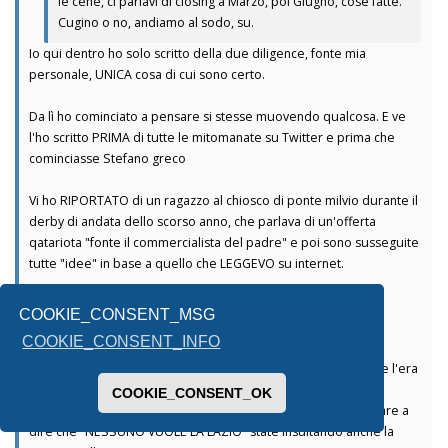
le cene, ci parlavi di closing a Marzo, poi Giugno, cose fatte.
Cugino o no, andiamo al sodo, su.
Io qui dentro ho solo scritto della due diligence, fonte mia
personale, UNICA cosa di cui sono certo.
Da lì ho cominciato a pensare si stesse muovendo qualcosa. E ve
l'ho scritto PRIMA di tutte le mitomanate su Twitter e prima che
cominciasse Stefano greco
Vi ho RIPORTATO di un ragazzo al chiosco di ponte milvio durante il
derby di andata dello scorso anno, che parlava di un'offerta
qatariota "fonte il commercialista del padre" e poi sono susseguite
tutte "idee" in base a quello che LEGGEVO su internet.
Le offerte DA COME DICONO sono più di due
COOKIE_CONSENT_MSG
COOKIE_CONSENT_INFO
Io l'ho scritto la scorsa estate e rimango dell'idea, ad oggi, che l'era
Lotito sta finendo.
COOKIE_CONSENT_OK
Poi se volete continuare a fa i cojoni, a cazzeggià o a continuare a
dire che "NESSUNO VUOLE LA LAZIO" state insultando anche la