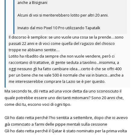
anche a Bisignani
Alcuni di voi si meriterebbero lotito per altri 20 anni.
Inviato dal mio Pixel 10 Pro utilizzando Tapatalk
Il discorso è semplice: se uno vuole una cosa se la prende….sono
passati 22 anni e di voci come quella del ragazzo del chiosco
troppe ne abbiamo sentite….
Lotito ha ribadito da sempre che non vuole vendere, però ci
raccontano di trattative, di gente seduta a tavolino…insomma, a
oggi nessuno gli ha fatto cambiare idea….certo è che se offri 400
per un bene che ne vale 500 è normale che vai in bianco…anche a
me interesserebbe comprare la Lazio se è per questo.
Ma secondo te, dò retta ad una voce detta da uno sconosciuto il
quale potrebbe essere uno dei tanti mitomani? Sono 20 anni che,
come dici tu, escono voci di ogni tipo.
Gli ho dato retta perché l'ho sentita a settembre, dopo che io avevo
già cominciato a farmi delle pippe mentali sulla cessione
Gli ho dato retta perché il Qatar è stato nominato per la prima volta