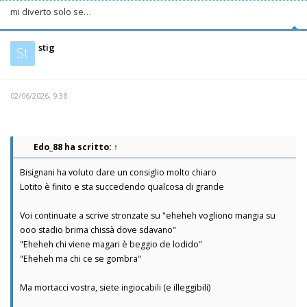
mi diverto solo se…
stig
St
02/06/2026, 9:38
Edo_88
ha scritto:
↑
Bisignani ha voluto dare un consiglio molto chiaro
Lotito è finito e sta succedendo qualcosa di grande
Voi continuate a scrive stronzate su "eheheh vogliono mangia su
ooo stadio brima chissà dove sdavano"
"Eheheh chi viene magari è beggio de lodido"
"Eheheh ma chi ce se gombra"
Ma mortacci vostra, siete ingiocabili (e illeggibili)