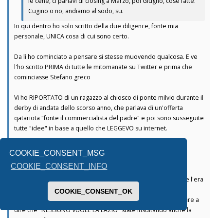
le cene, ci parlavi di closing a Marzo, poi Giugno, cose fatte.
Cugino o no, andiamo al sodo, su.
Io qui dentro ho solo scritto della due diligence, fonte mia
personale, UNICA cosa di cui sono certo.
Da lì ho cominciato a pensare si stesse muovendo qualcosa. E ve
l'ho scritto PRIMA di tutte le mitomanate su Twitter e prima che
cominciasse Stefano greco
Vi ho RIPORTATO di un ragazzo al chiosco di ponte milvio durante il
derby di andata dello scorso anno, che parlava di un'offerta
qatariota "fonte il commercialista del padre" e poi sono susseguite
tutte "idee" in base a quello che LEGGEVO su internet.
Le offerte DA COME DICONO sono più di due
COOKIE_CONSENT_MSG
COOKIE_CONSENT_INFO
Io l'ho scritto la scorsa estate e rimango dell'idea, ad oggi, che l'era
Lotito sta finendo.
COOKIE_CONSENT_OK
Poi se volete continuare a fa i cojoni, a cazzeggià o a continuare a
dire che "NESSUNO VUOLE LA LAZIO" state insultando anche la