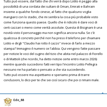
Tutto può essere, dal fatto che chi verrà dopo Lotito è peggio alla
possibilità di una cordata dei sultani di Oman, Emirati e Bahrain
insieme a qualche fondo cinese, al fatto che qualcuno voglia
mangiarci con lo stadio, che mi sembra la cosa più probabile visto
come funziona questo paese. Quello che è ridicolo è dare voci di
certi cazzari o meno come verità assolute. Questa di Bisignani è una
novità visto il personaggio ma non significa ancora nulla. Se c'è
qualcosa di concreto perché non ha preso il telefono per chiamare
Lotito e dirgli "Claudio hai rotto il cazzo" invece di farlo a mezzo
stampa? Immagino il numero ce l'abbia. Qui vengono fatte passare
per notizie le voci del cugino del tizio che abita nel palazzo di Fiorello
o di Mattioli (che ricordo, ha detto notizie certe entro marzo 2026)
mentre quando succedono fatti veri tipo l'incontro Lotito Pellegra
nessuno ne ha parlato o pensato a che sta succedendo.
Tutto può essere ma aspettiamo e speriamo prima di trarre
conclusioni, lo dico per te che sei così sicuro che poi ci rimani male.
Edo_88