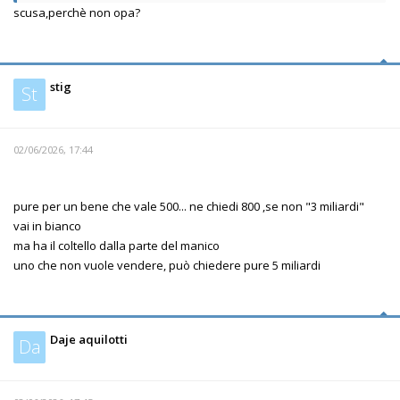
scusa,perchè non opa?
stig
St
02/06/2026, 17:44
pure per un bene che vale 500... ne chiedi 800 ,se non "3 miliardi"
vai in bianco
ma ha il coltello dalla parte del manico
uno che non vuole vendere, può chiedere pure 5 miliardi
Daje aquilotti
Da