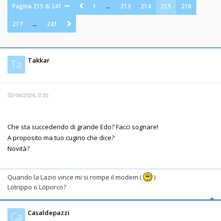
Pagina
215
di
241
1
…
213
214
215
216
217
…
241
Takkar
Ta
02/06/2026, 0:55
Che sta succedendo di grande Edo? Facci sognare!
A proposito ma tuo cugino che dice?
Novità?
Quando la Lazio vince mi si rompe il modem (
)
Lotrippo o Loporco?
Casaldepazzi
Ca