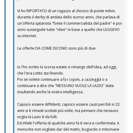
Vi ho RIPORTATO di un ragazzo al chiosco di ponte milvio
durante il derby di andata dello scorso anno, che parlava di
un'offerta qatariota "fonte il commercialista del padre" e poi
sono susseguite tutte "idee" in base a quello che LEGGEVO
su internet.
Le offerte DA COME DICONO sono più di due
Io l'ho scritto la scorsa estate e rimango dell'idea, ad oggi,
che l'era Lotito sta finendo.
Poi se volete continuare a fa i cojoni, a cazzeggià o a
continuare a dire che "NESSUNO VUOLE LA LAZIO" state
insultando anche la vostra intelligenza..
Capisco essere diffidenti, capisco essere cauti perché in 22
anni si è rimasti scottati più volte, ma pensare che nessuno
voglia la Lazio è da folli.
Ed infatti l'offerta di qualche anno fa è vera e confermata. A
menoche non vogliate dar del matto, bugiardo o mitomane