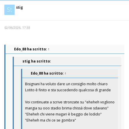
stig
St
02/06/2026, 17:38
Edo_88
ha scritto:
↑
stig ha scritto:
Edo_88
ha scritto:
↑
Bisignani ha voluto dare un consiglio molto chiaro
Lotito è finito e sta succedendo qualcosa di grande
Voi continuate a scrive stronzate su "eheheh vogliono
mangia su ooo stadio brima chissà dove sdavano"
"Eheheh chi viene magari è beggio de lodido"
"Eheheh ma chi ce se gombra"