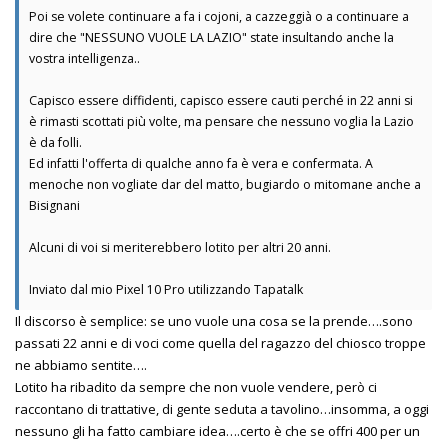
Poi se volete continuare a fa i cojoni, a cazzeggià o a continuare a
dire che "NESSUNO VUOLE LA LAZIO" state insultando anche la
vostra intelligenza..
Capisco essere diffidenti, capisco essere cauti perché in 22 anni si
è rimasti scottati più volte, ma pensare che nessuno voglia la Lazio
è da folli.
Ed infatti l'offerta di qualche anno fa è vera e confermata. A
menoche non vogliate dar del matto, bugiardo o mitomane anche a
Bisignani
Alcuni di voi si meriterebbero lotito per altri 20 anni.
Inviato dal mio Pixel 10 Pro utilizzando Tapatalk
Il discorso è semplice: se uno vuole una cosa se la prende….sono
passati 22 anni e di voci come quella del ragazzo del chiosco troppe
ne abbiamo sentite….
Lotito ha ribadito da sempre che non vuole vendere, però ci
raccontano di trattative, di gente seduta a tavolino…insomma, a oggi
nessuno gli ha fatto cambiare idea….certo è che se offri 400 per un