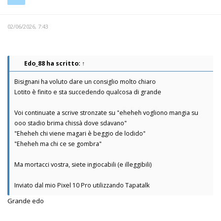
02/06/2026, 7:43
Edo_88
ha scritto:
↑
Bisignani ha voluto dare un consiglio molto chiaro
Lotito è finito e sta succedendo qualcosa di grande
Voi continuate a scrive stronzate su "eheheh vogliono mangia su
ooo stadio brima chissà dove sdavano"
"Eheheh chi viene magari è beggio de lodido"
"Eheheh ma chi ce se gombra"
Ma mortacci vostra, siete ingiocabili (e illeggibili)
Inviato dal mio Pixel 10 Pro utilizzando Tapatalk
Grande edo