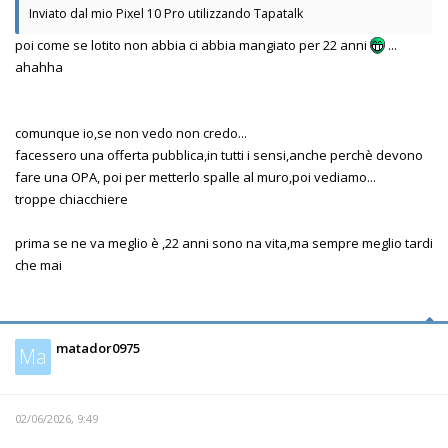
Inviato dal mio Pixel 10 Pro utilizzando Tapatalk
poi come se lotito non abbia ci abbia mangiato per 22 anni
...
ahahha
comunque io,se non vedo non credo...
facessero una offerta pubblica,in tutti i sensi,anche perchè devono
fare una OPA, poi per metterlo spalle al muro,poi vediamo...
troppe chiacchiere
prima se ne va meglio è ,22 anni sono na vita,ma sempre meglio tardi
che mai
matador0975
Ma
02/06/2026, 9:49