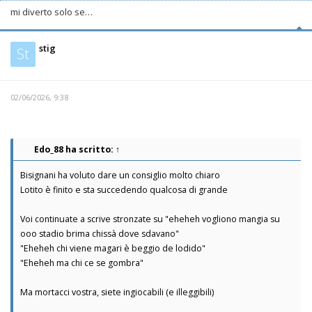
mi diverto solo se…
stig
St
02/06/2026, 9:38
Edo_88
ha scritto:
↑
Bisignani ha voluto dare un consiglio molto chiaro
Lotito è finito e sta succedendo qualcosa di grande
Voi continuate a scrive stronzate su "eheheh vogliono mangia su
ooo stadio brima chissà dove sdavano"
"Eheheh chi viene magari è beggio de lodido"
"Eheheh ma chi ce se gombra"
Ma mortacci vostra, siete ingiocabili (e illeggibili)