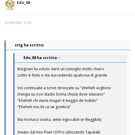
Edo_88
02/06/2026, 13:32
stig ha scritto:
Edo_88
ha scritto:
↑
Bisignani ha voluto dare un consiglio molto chiaro
Lotito è finito e sta succedendo qualcosa di grande
Voi continuate a scrive stronzate su "eheheh vogliono
mangia su ooo stadio brima chissà dove sdavano"
"Eheheh chi viene magari è beggio de lodido"
"Eheheh ma chi ce se gombra"
Ma mortacci vostra, siete ingiocabili (e illeggibili)
Inviato dal mio Pixel 10 Pro utilizzando Tapatalk