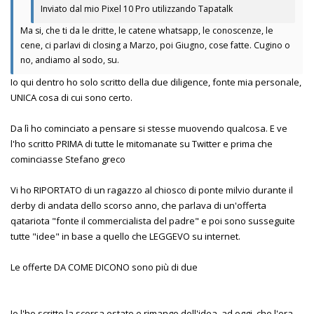
Inviato dal mio Pixel 10 Pro utilizzando Tapatalk
Ma si, che ti da le dritte, le catene whatsapp, le conoscenze, le
cene, ci parlavi di closing a Marzo, poi Giugno, cose fatte. Cugino o
no, andiamo al sodo, su.
Io qui dentro ho solo scritto della due diligence, fonte mia personale,
UNICA cosa di cui sono certo.
Da lì ho cominciato a pensare si stesse muovendo qualcosa. E ve
l'ho scritto PRIMA di tutte le mitomanate su Twitter e prima che
cominciasse Stefano greco
Vi ho RIPORTATO di un ragazzo al chiosco di ponte milvio durante il
derby di andata dello scorso anno, che parlava di un'offerta
qatariota "fonte il commercialista del padre" e poi sono susseguite
tutte "idee" in base a quello che LEGGEVO su internet.
Le offerte DA COME DICONO sono più di due
Io l'ho scritto la scorsa estate e rimango dell'idea, ad oggi, che l'era