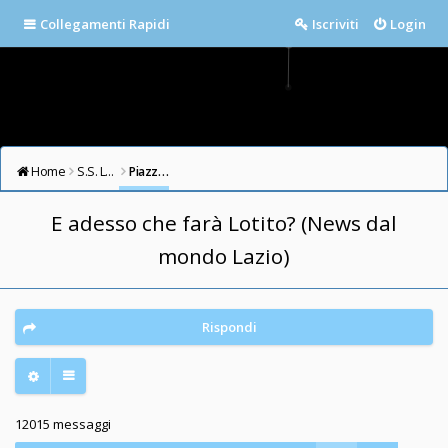
Collegamenti Rapidi
Iscriviti
Login
Home
S.S. LAZIO FORUM
Piazza della Libertà
E adesso che farà Lotito? (News dal
mondo Lazio)
Rispondi
12015 messaggi