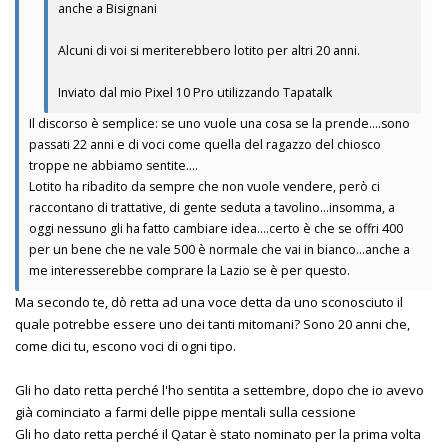
anche a Bisignani
Alcuni di voi si meriterebbero lotito per altri 20 anni.
Inviato dal mio Pixel 10 Pro utilizzando Tapatalk
Il discorso è semplice: se uno vuole una cosa se la prende….sono
passati 22 anni e di voci come quella del ragazzo del chiosco
troppe ne abbiamo sentite….
Lotito ha ribadito da sempre che non vuole vendere, però ci
raccontano di trattative, di gente seduta a tavolino…insomma, a
oggi nessuno gli ha fatto cambiare idea….certo è che se offri 400
per un bene che ne vale 500 è normale che vai in bianco…anche a
me interesserebbe comprare la Lazio se è per questo.
Ma secondo te, dò retta ad una voce detta da uno sconosciuto il
quale potrebbe essere uno dei tanti mitomani? Sono 20 anni che,
come dici tu, escono voci di ogni tipo.
Gli ho dato retta perché l'ho sentita a settembre, dopo che io avevo
già cominciato a farmi delle pippe mentali sulla cessione
Gli ho dato retta perché il Qatar è stato nominato per la prima volta