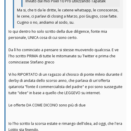
Inviato dal mio Pixel 10 Pro utilizzando Tapatalk
Ma si, che ti da le dritte, le catene whatsapp, le conoscenze,
le cene, ci parlavi di closing a Marzo, poi Giugno, cose fatte.
Cugino o no, andiamo al sodo, su.
Io qui dentro ho solo scritto della due diligence, fonte mia
personale, UNICA cosa di cui sono certo.
Da lì ho cominciato a pensare si stesse muovendo qualcosa. E ve
l'ho scritto PRIMA di tutte le mitomanate su Twitter e prima che
cominciasse Stefano greco
Vi ho RIPORTATO di un ragazzo al chiosco di ponte milvio durante il
derby di andata dello scorso anno, che parlava di un'offerta
qatariota "fonte il commercialista del padre" e poi sono susseguite
tutte "idee" in base a quello che LEGGEVO su internet.
Le offerte DA COME DICONO sono più di due
Io l'ho scritto la scorsa estate e rimango dell'idea, ad oggi, che l'era
Lotito sta finendo.