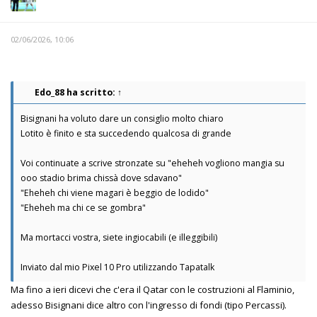
02/06/2026, 10:06
Edo_88
ha scritto:
↑
Bisignani ha voluto dare un consiglio molto chiaro
Lotito è finito e sta succedendo qualcosa di grande
Voi continuate a scrive stronzate su "eheheh vogliono mangia su
ooo stadio brima chissà dove sdavano"
"Eheheh chi viene magari è beggio de lodido"
"Eheheh ma chi ce se gombra"
Ma mortacci vostra, siete ingiocabili (e illeggibili)
Inviato dal mio Pixel 10 Pro utilizzando Tapatalk
Ma fino a ieri dicevi che c'era il Qatar con le costruzioni al Flaminio,
adesso Bisignani dice altro con l'ingresso di fondi (tipo Percassi).