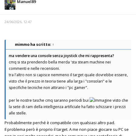
Manuel89
24/06/2026, 12:47
mimmo
ha scritto:
↑
ma vendere una console senza joystick che mi rappresenta?
cmq si sta prendendo bella merda 'sta steam machine nei
commenti e nelle recensioni.
tra l'altro non si capisce nemmeno il target quale dovrebbe essere,
visto che il prezzo in teoria tiene alla larga i "consolari" e le
specifiche tecniche non attirano i "pc gamer".
per le nostre tasche cmq saranno periodi bui
visto che
la sete di ram della intelligenza artificiale ha fatto schizzare i prezzi
alle stelle.
Probabilmente perché è compatibile con qualsiasi altro pad.
Il problema però è proprio il target. A me non piace giocare su PC se
non in casi molto sporadici, ma ho comunque uno scatafascio di