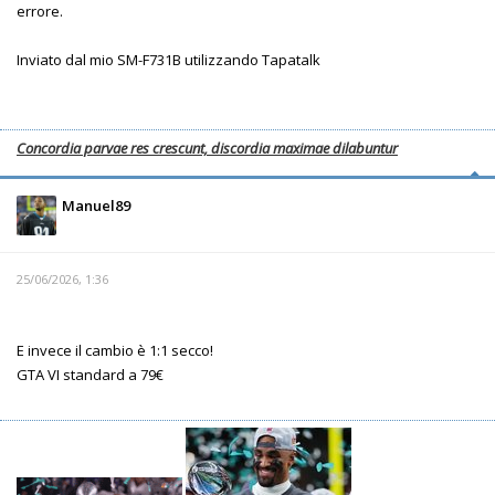
errore.
Inviato dal mio SM-F731B utilizzando Tapatalk
Concordia parvae res crescunt, discordia maximae dilabuntur
Manuel89
25/06/2026, 1:36
E invece il cambio è 1:1 secco!
GTA VI standard a 79€