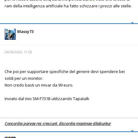
ram della intelligenza artificiale ha fatto schizzare i prezzi alle stelle.
Massy73
24/06/2026, 11:06
Che poi per supportare specifiche del genere devi spendere bei
soldi per un monitor.
Non credo basti un mivar da 99 euro.
Inviato dal mio SM-F731B utilizzando Tapatalk
Concordia parvae res crescunt, discordia maximae dilabuntur