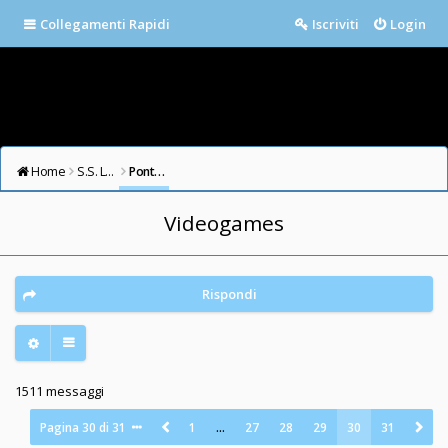
Collegamenti Rapidi
Iscriviti
Login
Home
S.S. LAZIO FORUM
Ponte Milvio
Videogames
Rispondi
1511 messaggi
Pagina
30
di
31
1
…
27
28
29
30
31