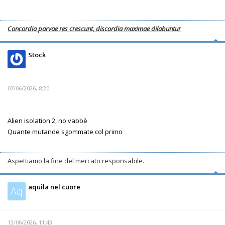
Concordia parvae res crescunt, discordia maximae dilabuntur
Stock
07/06/2026, 8:20
Alien isolation 2, no vabbè
Quante mutande sgommate col primo
Aspettiamo la fine del mercato responsabile.
aquila nel cuore
Aq
13/06/2026, 11:43