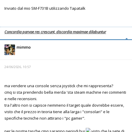
Inviato dal mio SM-F731B utilizzando Tapatalk
Concordia parvae res crescunt, discordia maximae dilabuntur
mimmo
24/06/2026, 10:57
ma vendere una console senza joystick che mi rappresenta?
cmq si sta prendendo bella merda 'sta steam machine nei commenti
e nelle recensioni.
tra l'altro non si capisce nemmeno il target quale dovrebbe essere,
visto che il prezzo in teoria tiene alla larga i "consolari" e le
specifiche tecniche non attirano i "pc gamer".
per le nostre tasche cmq saranno periodi bui
visto che la sete di