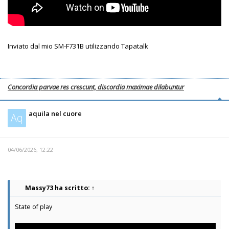
Inviato dal mio SM-F731B utilizzando Tapatalk
Concordia parvae res crescunt, discordia maximae dilabuntur
aquila nel cuore
Aq
04/06/2026, 12:22
Massy73
ha scritto:
↑
State of play