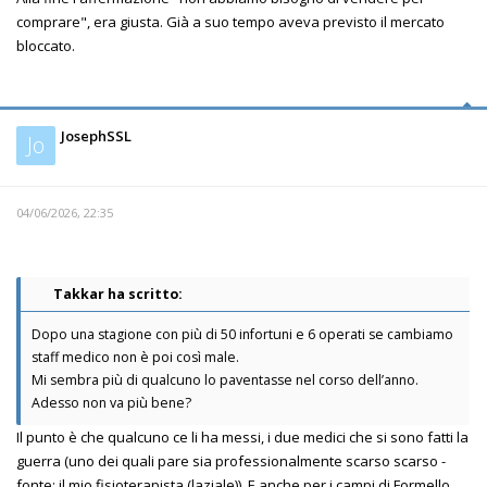
comprare", era giusta. Già a suo tempo aveva previsto il mercato
bloccato.
JosephSSL
Jo
04/06/2026, 22:35
Takkar ha scritto:
Dopo una stagione con più di 50 infortuni e 6 operati se cambiamo
staff medico non è poi così male.
Mi sembra più di qualcuno lo paventasse nel corso dell’anno.
Adesso non va più bene?
Il punto è che qualcuno ce li ha messi, i due medici che si sono fatti la
guerra (uno dei quali pare sia professionalmente scarso scarso -
fonte: il mio fisioterapista (laziale)). E anche per i campi di Formello,