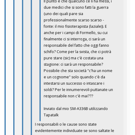
Il punto è che qualcuno ce li ha messi, i
due medici che si sono fatti la guerra
(uno dei quali pare sia
professionalmente scarso scarso -
fonte: il mio fisioterapista (laziale)). E
anche per i campi di Formello, su cui
finalmente ci si interroga, ci sarà un
responsabile del fatto che oggi fanno
schifo? Come per la svista, che ci potrà
pure stare (sic) ma c'è costata una
stagione: ci sarà un responsabile?
Possibile che sta società "c'ha un nome
e un cognome" solo quando c'è da
intestarsi un successo o intascare i
soldi? Per le innumerevoli puttanate un
responsabile non c'è mai???
Inviato dal mio SM-A336B utilizzando
Tapatalk
I responsabili o le cause sono state
evidentemente individuate se sono saltate le