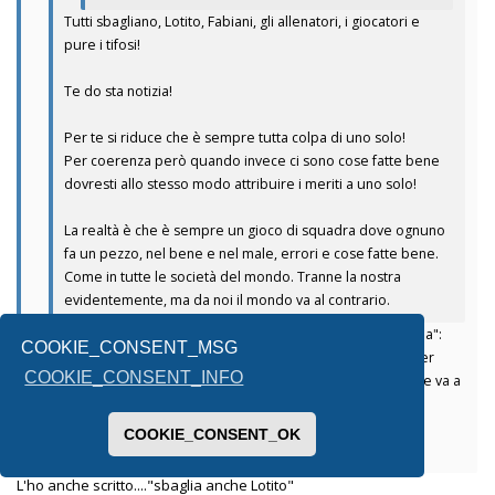
Tutti sbagliano, Lotito, Fabiani, gli allenatori, i giocatori e
pure i tifosi!
Te do sta notizia!
Per te si riduce che è sempre tutta colpa di uno solo!
Per coerenza però quando invece ci sono cose fatte bene
dovresti allo stesso modo attribuire i meriti a uno solo!
La realtà è che è sempre un gioco di squadra dove ognuno
fa un pezzo, nel bene e nel male, errori e cose fatte bene.
Come in tutte le società del mondo. Tranne la nostra
evidentemente, ma da noi il mondo va al contrario.
Non hai capito. Il punto non è che per me "è sempre colpa sua":
COOKIE_CONSENT_MSG
non lho detto e neanche lo penso. Il punto è che, per lui (e per
COOKIE_CONSENT_INFO
molti come te), NON È MAI colpa sua. Neanche quando la nave va a
picco. La capisci la differenza? O è troppo sottile?
COOKIE_CONSENT_OK
Inviato dal mio SM-A336B utilizzando Tapatalk
L'ho anche scritto...."sbaglia anche Lotito"