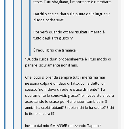
teste. Tutti sbagliano, l’importante è rimediare.
Dai dillo che ce l’hai sulla punta della lingua:”E’
dudda corba sua!”
Poi però quando ottieni risultati il merito è
tutto degli altri giusto??
È l’equilibrio che ti manca…
"Dudda curba dua" probabilmente è il tuo modo di
parlare, sicuramente non il mio.
Che lotito si prenda sempre tutti i meriti ma mai
nessuna colpa è un dato di fatto. Lo ha detto lui
stesso: "nom devo chiedere s usa di niente". Tu
sicuramente lo condividi, giusto? Io invece sto ancora
aspettando le scuse per 4 allenatori cambiati in 3
anni: li ha scelti fabiani? E fabiani chi lo ha scelto? E chi
lo tiene ancora lì?
Inviato dal mio SM-A336B utilizzando Tapatalk