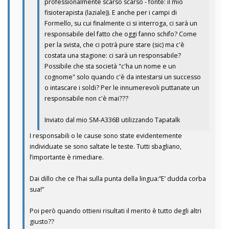
professionalmente scarso scarso - fonte: il mio
fisioterapista (laziale)). E anche per i campi di
Formello, su cui finalmente ci si interroga, ci sarà un
responsabile del fatto che oggi fanno schifo? Come
per la svista, che ci potrà pure stare (sic) ma c'è
costata una stagione: ci sarà un responsabile?
Possibile che sta società "c'ha un nome e un
cognome" solo quando c'è da intestarsi un successo
o intascare i soldi? Per le innumerevoli puttanate un
responsabile non c'è mai???
Inviato dal mio SM-A336B utilizzando Tapatalk
I responsabili o le cause sono state evidentemente
individuate se sono saltate le teste. Tutti sbagliano,
l’importante è rimediare.
Dai dillo che ce l’hai sulla punta della lingua:”E’ dudda corba
sua!”
Poi però quando ottieni risultati il merito è tutto degli altri
giusto??