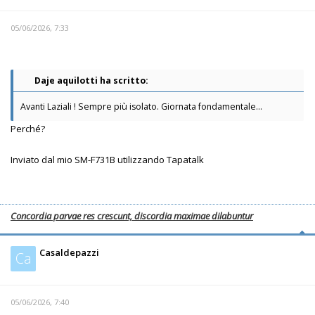
05/06/2026, 7:33
Daje aquilotti ha scritto:
Avanti Laziali ! Sempre più isolato. Giornata fondamentale...
Perché?
Inviato dal mio SM-F731B utilizzando Tapatalk
Concordia parvae res crescunt, discordia maximae dilabuntur
Casaldepazzi
Ca
05/06/2026, 7:40