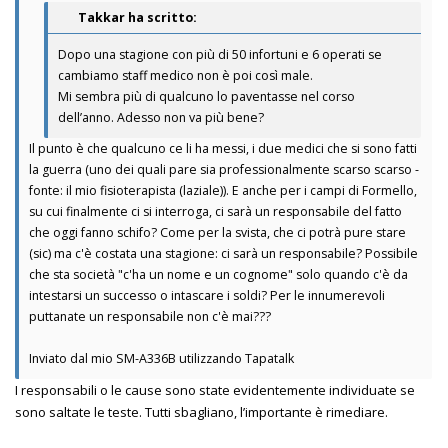
Takkar ha scritto:
Dopo una stagione con più di 50 infortuni e 6 operati se
cambiamo staff medico non è poi così male.
Mi sembra più di qualcuno lo paventasse nel corso
dell’anno. Adesso non va più bene?
Il punto è che qualcuno ce li ha messi, i due medici che si sono fatti
la guerra (uno dei quali pare sia professionalmente scarso scarso -
fonte: il mio fisioterapista (laziale)). E anche per i campi di Formello,
su cui finalmente ci si interroga, ci sarà un responsabile del fatto
che oggi fanno schifo? Come per la svista, che ci potrà pure stare
(sic) ma c'è costata una stagione: ci sarà un responsabile? Possibile
che sta società "c'ha un nome e un cognome" solo quando c'è da
intestarsi un successo o intascare i soldi? Per le innumerevoli
puttanate un responsabile non c'è mai???
Inviato dal mio SM-A336B utilizzando Tapatalk
I responsabili o le cause sono state evidentemente individuate se
sono saltate le teste. Tutti sbagliano, l’importante è rimediare.