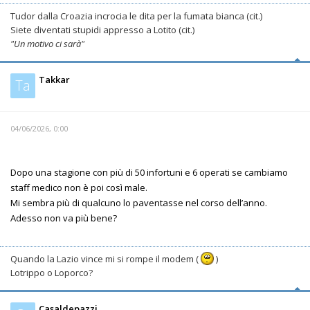
Tudor dalla Croazia incrocia le dita per la fumata bianca (cit.)
Siete diventati stupidi appresso a Lotito (cit.)
"Un motivo ci sarà"
Takkar
Ta
04/06/2026, 0:00
Dopo una stagione con più di 50 infortuni e 6 operati se cambiamo
staff medico non è poi così male.
Mi sembra più di qualcuno lo paventasse nel corso dell’anno.
Adesso non va più bene?
Quando la Lazio vince mi si rompe il modem (
)
Lotrippo o Loporco?
Casaldepazzi