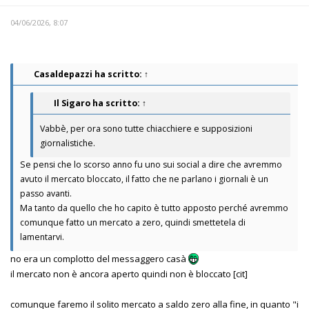
04/06/2026, 8:07
Casaldepazzi
ha scritto:
↑
Il Sigaro
ha scritto:
↑
Vabbè, per ora sono tutte chiacchiere e supposizioni
giornalistiche.
Se pensi che lo scorso anno fu uno sui social a dire che avremmo
avuto il mercato bloccato, il fatto che ne parlano i giornali è un
passo avanti.
Ma tanto da quello che ho capito è tutto apposto perché avremmo
comunque fatto un mercato a zero, quindi smettetela di
lamentarvi.
no era un complotto del messaggero casà
il mercato non è ancora aperto quindi non è bloccato [cit]
comunque faremo il solito mercato a saldo zero alla fine, in quanto "i