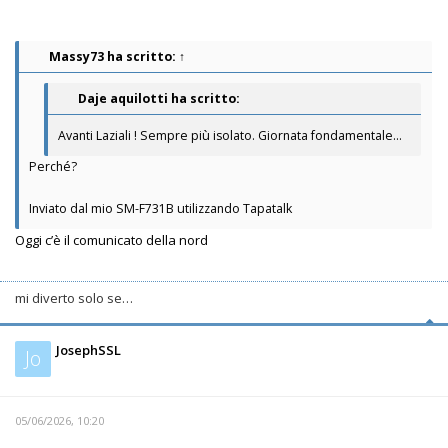
Massy73
ha scritto:
↑
Daje aquilotti ha scritto:
Avanti Laziali ! Sempre più isolato. Giornata fondamentale...
Perché?
Inviato dal mio SM-F731B utilizzando Tapatalk
Oggi c’è il comunicato della nord
mi diverto solo se…
JosephSSL
Jo
05/06/2026, 10:20