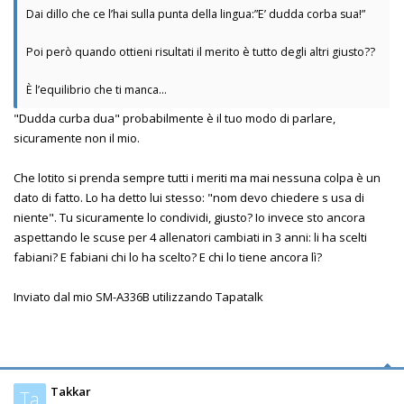
Dai dillo che ce l’hai sulla punta della lingua:”E’ dudda corba sua!”
Poi però quando ottieni risultati il merito è tutto degli altri giusto??
È l’equilibrio che ti manca…
"Dudda curba dua" probabilmente è il tuo modo di parlare,
sicuramente non il mio.
Che lotito si prenda sempre tutti i meriti ma mai nessuna colpa è un
dato di fatto. Lo ha detto lui stesso: "nom devo chiedere s usa di
niente". Tu sicuramente lo condividi, giusto? Io invece sto ancora
aspettando le scuse per 4 allenatori cambiati in 3 anni: li ha scelti
fabiani? E fabiani chi lo ha scelto? E chi lo tiene ancora lì?
Inviato dal mio SM-A336B utilizzando Tapatalk
Takkar
Ta