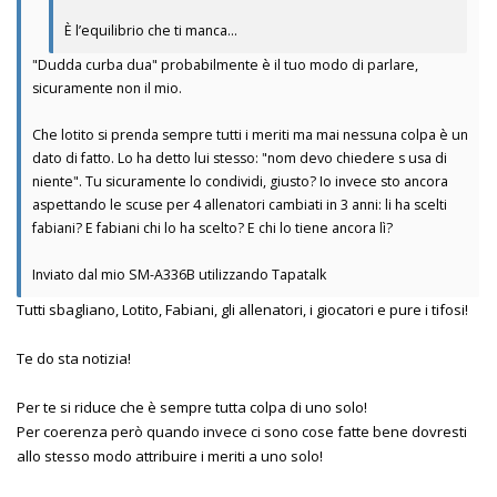
È l’equilibrio che ti manca…
"Dudda curba dua" probabilmente è il tuo modo di parlare,
sicuramente non il mio.
Che lotito si prenda sempre tutti i meriti ma mai nessuna colpa è un
dato di fatto. Lo ha detto lui stesso: "nom devo chiedere s usa di
niente". Tu sicuramente lo condividi, giusto? Io invece sto ancora
aspettando le scuse per 4 allenatori cambiati in 3 anni: li ha scelti
fabiani? E fabiani chi lo ha scelto? E chi lo tiene ancora lì?
Inviato dal mio SM-A336B utilizzando Tapatalk
Tutti sbagliano, Lotito, Fabiani, gli allenatori, i giocatori e pure i tifosi!
Te do sta notizia!
Per te si riduce che è sempre tutta colpa di uno solo!
Per coerenza però quando invece ci sono cose fatte bene dovresti
allo stesso modo attribuire i meriti a uno solo!