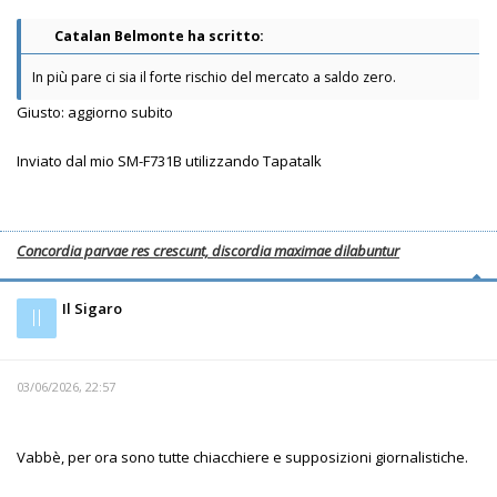
Catalan Belmonte ha scritto:
In più pare ci sia il forte rischio del mercato a saldo zero.
Giusto: aggiorno subito
Inviato dal mio SM-F731B utilizzando Tapatalk
Concordia parvae res crescunt, discordia maximae dilabuntur
Il Sigaro
Il
03/06/2026, 22:57
Vabbè, per ora sono tutte chiacchiere e supposizioni giornalistiche.