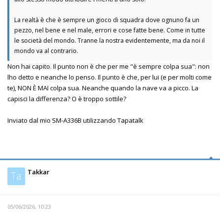
La realtà è che è sempre un gioco di squadra dove ognuno fa un
pezzo, nel bene e nel male, errori e cose fatte bene. Come in tutte
le società del mondo. Tranne la nostra evidentemente, ma da noi il
mondo va al contrario.
Non hai capito. Il punto non è che per me "è sempre colpa sua": non
lho detto e neanche lo penso. Il punto è che, per lui (e per molti come
te), NON È MAI colpa sua. Neanche quando la nave va a picco. La
capisci la differenza? O è troppo sottile?
Inviato dal mio SM-A336B utilizzando Tapatalk
Takkar
Ta
05/06/2026, 10:23