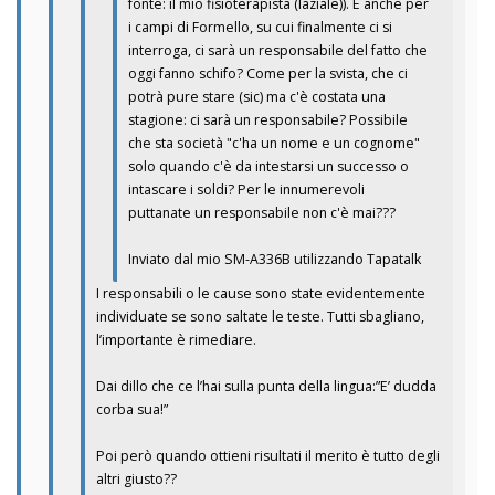
fonte: il mio fisioterapista (laziale)). E anche per
i campi di Formello, su cui finalmente ci si
interroga, ci sarà un responsabile del fatto che
oggi fanno schifo? Come per la svista, che ci
potrà pure stare (sic) ma c'è costata una
stagione: ci sarà un responsabile? Possibile
che sta società "c'ha un nome e un cognome"
solo quando c'è da intestarsi un successo o
intascare i soldi? Per le innumerevoli
puttanate un responsabile non c'è mai???
Inviato dal mio SM-A336B utilizzando Tapatalk
I responsabili o le cause sono state evidentemente
individuate se sono saltate le teste. Tutti sbagliano,
l’importante è rimediare.
Dai dillo che ce l’hai sulla punta della lingua:”E’ dudda
corba sua!”
Poi però quando ottieni risultati il merito è tutto degli
altri giusto??