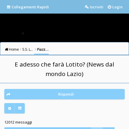
Collegamenti Rapidi
Iscriviti
Login
Home
S.S. LAZIO FORUM
Piazza della Libertà
E adesso che farà Lotito? (News dal
mondo Lazio)
Rispondi
12012 messaggi