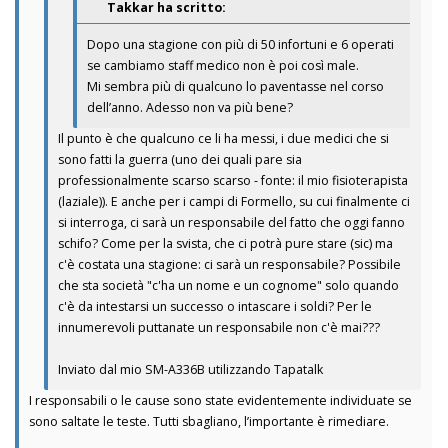
Takkar ha scritto:
Dopo una stagione con più di 50 infortuni e 6 operati
se cambiamo staff medico non è poi così male.
Mi sembra più di qualcuno lo paventasse nel corso
dell’anno. Adesso non va più bene?
Il punto è che qualcuno ce li ha messi, i due medici che si
sono fatti la guerra (uno dei quali pare sia
professionalmente scarso scarso - fonte: il mio fisioterapista
(laziale)). E anche per i campi di Formello, su cui finalmente ci
si interroga, ci sarà un responsabile del fatto che oggi fanno
schifo? Come per la svista, che ci potrà pure stare (sic) ma
c'è costata una stagione: ci sarà un responsabile? Possibile
che sta società "c'ha un nome e un cognome" solo quando
c'è da intestarsi un successo o intascare i soldi? Per le
innumerevoli puttanate un responsabile non c'è mai???
Inviato dal mio SM-A336B utilizzando Tapatalk
I responsabili o le cause sono state evidentemente individuate se
sono saltate le teste. Tutti sbagliano, l’importante è rimediare.