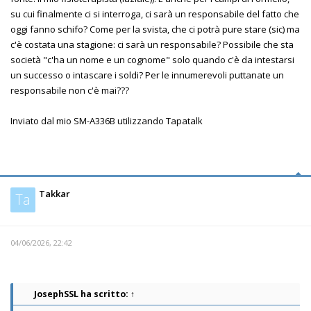
su cui finalmente ci si interroga, ci sarà un responsabile del fatto che
oggi fanno schifo? Come per la svista, che ci potrà pure stare (sic) ma
c'è costata una stagione: ci sarà un responsabile? Possibile che sta
società "c'ha un nome e un cognome" solo quando c'è da intestarsi
un successo o intascare i soldi? Per le innumerevoli puttanate un
responsabile non c'è mai???
Inviato dal mio SM-A336B utilizzando Tapatalk
Takkar
Ta
04/06/2026, 22:42
JosephSSL
ha scritto:
↑