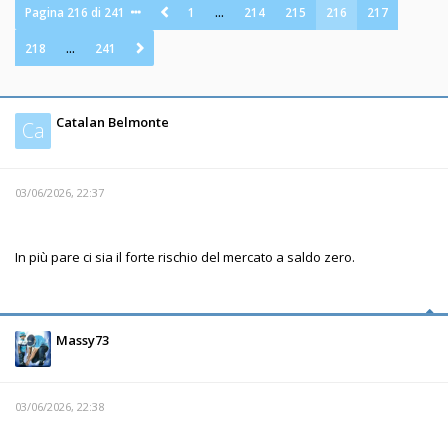
Pagina
216
di
241
1
…
214
215
216
217
218
…
241
Catalan Belmonte
Ca
03/06/2026, 22:37
In più pare ci sia il forte rischio del mercato a saldo zero.
Massy73
03/06/2026, 22:38