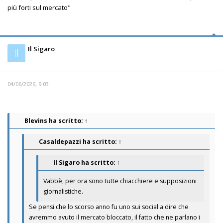
più forti sul mercato"
Il Sigaro
Il
04/06/2026, 9:03
Blevins
ha scritto:
↑
Casaldepazzi
ha scritto:
↑
Il Sigaro
ha scritto:
↑
Vabbè, per ora sono tutte chiacchiere e supposizioni
giornalistiche.
Se pensi che lo scorso anno fu uno sui social a dire che
avremmo avuto il mercato bloccato, il fatto che ne parlano i