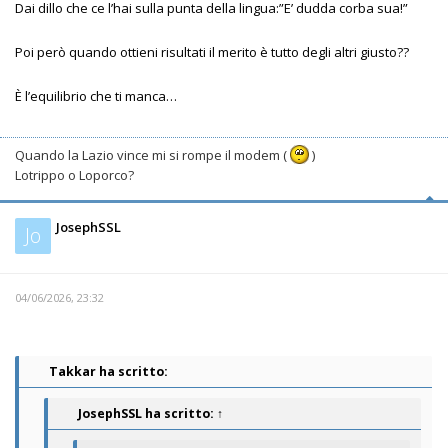
Dai dillo che ce l’hai sulla punta della lingua:”E’ dudda corba sua!”
Poi però quando ottieni risultati il merito è tutto degli altri giusto??
È l’equilibrio che ti manca…
Quando la Lazio vince mi si rompe il modem (
)
Lotrippo o Loporco?
JosephSSL
Jo
04/06/2026, 23:32
Takkar ha scritto:
JosephSSL
ha scritto:
↑