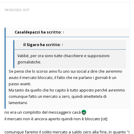
04/06/2026, 8:07
Casaldepazzi
ha scritto:
↑
Il Sigaro
ha scritto:
↑
Vabbè, per ora sono tutte chiacchiere e supposizioni
giornalistiche.
Se pensi che lo scorso anno fu uno sui social a dire che avremmo
avuto il mercato bloccato, il fatto che ne parlano i giornali è un
passo avanti.
Ma tanto da quello che ho capito è tutto apposto perché avremmo
comunque fatto un mercato a zero, quindi smettetela di
lamentarvi.
no era un complotto del messaggero casà
il mercato non è ancora aperto quindi non è bloccato [cit]
comunque faremo il solito mercato a saldo zero alla fine, in quanto "i