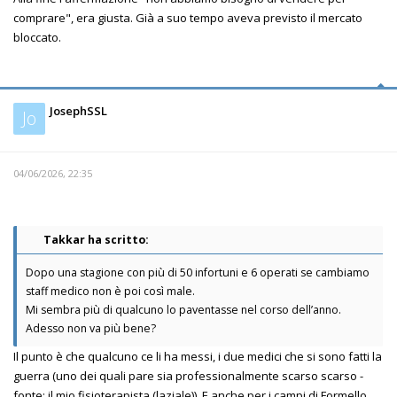
comprare", era giusta. Già a suo tempo aveva previsto il mercato
bloccato.
JosephSSL
Jo
04/06/2026, 22:35
Takkar ha scritto:
Dopo una stagione con più di 50 infortuni e 6 operati se cambiamo
staff medico non è poi così male.
Mi sembra più di qualcuno lo paventasse nel corso dell’anno.
Adesso non va più bene?
Il punto è che qualcuno ce li ha messi, i due medici che si sono fatti la
guerra (uno dei quali pare sia professionalmente scarso scarso -
fonte: il mio fisioterapista (laziale)). E anche per i campi di Formello,