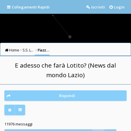
Collegamenti Rapidi
Iscriviti
Login
Home
S.S. LAZIO FORUM
Piazza della Libertà
E adesso che farà Lotito? (News dal
mondo Lazio)
Rispondi
11976 messaggi