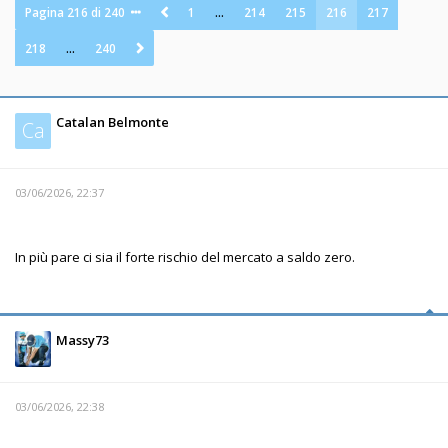
Pagina
216
di
240
1
…
214
215
216
217
218
…
240
Catalan Belmonte
Ca
03/06/2026, 22:37
In più pare ci sia il forte rischio del mercato a saldo zero.
Massy73
03/06/2026, 22:38