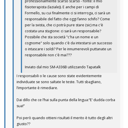
professionalmente scarso scarso - fonte: il mio
fisioterapista (laziale)). E anche per i campi di
Formello, su cui finalmente ci si interroga, ci sarà un
responsabile del fatto che oggi fanno schifo? Come
per la svista, che ci potrà pure stare (sic) ma c'è
costata una stagione: ci sarà un responsabile?
Possibile che sta società "c'ha un nome e un
cognome" solo quando c'è da intestarsi un successo
o intascare i soldi? Per le innumerevoli puttanate un
responsabile non c'è mai???
Inviato dal mio SM-A336B utilizzando Tapatalk
I responsabili o le cause sono state evidentemente
individuate se sono saltate le teste. Tutti sbagliano,
l’importante è rimediare.
Dai dillo che ce l’hai sulla punta della lingua:”E’ dudda corba
sua!”
Poi però quando ottieni risultati il merito è tutto degli altri
giusto??