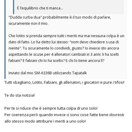
È l’equilibrio che ti manca…
"Dudda curba dua" probabilmente è il tuo modo di parlare,
sicuramente non il mio.
Che lotito si prenda sempre tutti i meriti ma mai nessuna colpa è un
dato di fatto. Lo ha detto lui stesso: "nom devo chiedere s usa di
niente". Tu sicuramente lo condividi, giusto? Io invece sto ancora
aspettando le scuse per 4 allenatori cambiati in 3 anni: li ha scelti
fabiani? E fabiani chi lo ha scelto? E chi lo tiene ancora lì?
Inviato dal mio SM-A336B utilizzando Tapatalk
Tutti sbagliano, Lotito, Fabiani, gli allenatori, i giocatori e pure i tifosi!
Te do sta notizia!
Per te si riduce che è sempre tutta colpa di uno solo!
Per coerenza però quando invece ci sono cose fatte bene dovresti
allo stesso modo attribuire i meriti a uno solo!