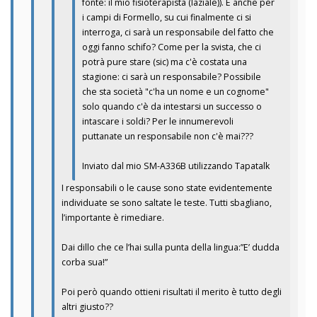
fonte: il mio fisioterapista (laziale)). E anche per
i campi di Formello, su cui finalmente ci si
interroga, ci sarà un responsabile del fatto che
oggi fanno schifo? Come per la svista, che ci
potrà pure stare (sic) ma c'è costata una
stagione: ci sarà un responsabile? Possibile
che sta società "c'ha un nome e un cognome"
solo quando c'è da intestarsi un successo o
intascare i soldi? Per le innumerevoli
puttanate un responsabile non c'è mai???
Inviato dal mio SM-A336B utilizzando Tapatalk
I responsabili o le cause sono state evidentemente
individuate se sono saltate le teste. Tutti sbagliano,
l’importante è rimediare.
Dai dillo che ce l’hai sulla punta della lingua:”E’ dudda
corba sua!”
Poi però quando ottieni risultati il merito è tutto degli
altri giusto??