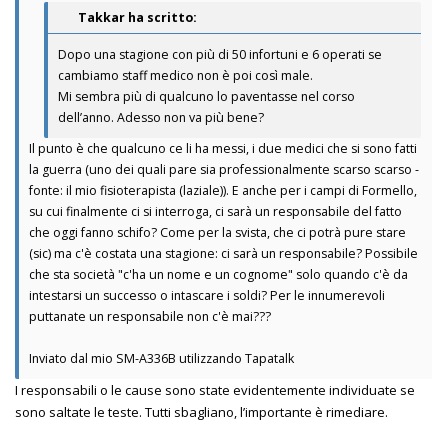
Takkar ha scritto:
Dopo una stagione con più di 50 infortuni e 6 operati se
cambiamo staff medico non è poi così male.
Mi sembra più di qualcuno lo paventasse nel corso
dell’anno. Adesso non va più bene?
Il punto è che qualcuno ce li ha messi, i due medici che si sono fatti
la guerra (uno dei quali pare sia professionalmente scarso scarso -
fonte: il mio fisioterapista (laziale)). E anche per i campi di Formello,
su cui finalmente ci si interroga, ci sarà un responsabile del fatto
che oggi fanno schifo? Come per la svista, che ci potrà pure stare
(sic) ma c'è costata una stagione: ci sarà un responsabile? Possibile
che sta società "c'ha un nome e un cognome" solo quando c'è da
intestarsi un successo o intascare i soldi? Per le innumerevoli
puttanate un responsabile non c'è mai???
Inviato dal mio SM-A336B utilizzando Tapatalk
I responsabili o le cause sono state evidentemente individuate se
sono saltate le teste. Tutti sbagliano, l’importante è rimediare.