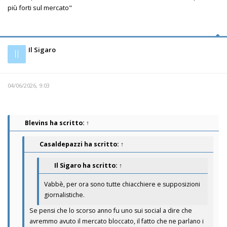
più forti sul mercato"
Il Sigaro
Il
04/06/2026, 9:03
Blevins
ha scritto:
↑
Casaldepazzi
ha scritto:
↑
Il Sigaro
ha scritto:
↑
Vabbè, per ora sono tutte chiacchiere e supposizioni
giornalistiche.
Se pensi che lo scorso anno fu uno sui social a dire che
avremmo avuto il mercato bloccato, il fatto che ne parlano i