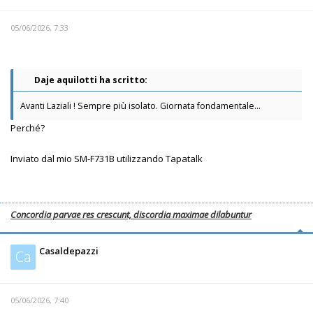
05/06/2026, 7:33
Daje aquilotti ha scritto:
Avanti Laziali ! Sempre più isolato. Giornata fondamentale...
Perché?
Inviato dal mio SM-F731B utilizzando Tapatalk
Concordia parvae res crescunt, discordia maximae dilabuntur
Casaldepazzi
Ca
05/06/2026, 7:40