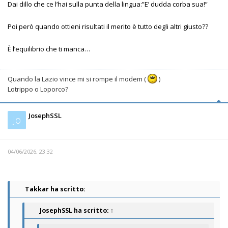
Dai dillo che ce l’hai sulla punta della lingua:”E’ dudda corba sua!”
Poi però quando ottieni risultati il merito è tutto degli altri giusto??
È l’equilibrio che ti manca…
Quando la Lazio vince mi si rompe il modem (
)
Lotrippo o Loporco?
JosephSSL
Jo
04/06/2026, 23:32
Takkar ha scritto:
JosephSSL
ha scritto:
↑