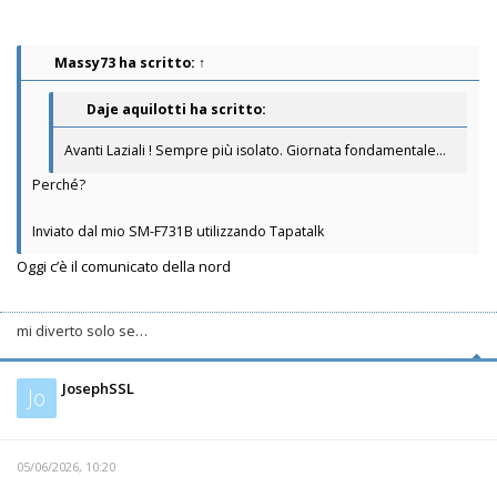
Massy73
ha scritto:
↑
Daje aquilotti ha scritto:
Avanti Laziali ! Sempre più isolato. Giornata fondamentale...
Perché?
Inviato dal mio SM-F731B utilizzando Tapatalk
Oggi c’è il comunicato della nord
mi diverto solo se…
JosephSSL
Jo
05/06/2026, 10:20