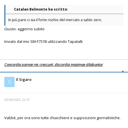
Catalan Belmonte ha scritto:
In più pare ci sia il forte rischio del mercato a saldo zero.
Giusto: aggiorno subito
Inviato dal mio SM-F731B utilizzando Tapatalk
Concordia parvae res crescunt, discordia maximae dilabuntur
Il Sigaro
Il
03/06/2026, 22:57
Vabbè, per ora sono tutte chiacchiere e supposizioni giornalistiche.