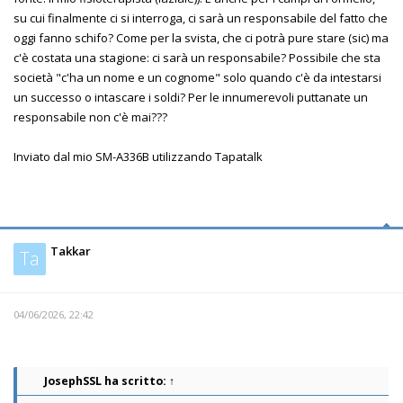
su cui finalmente ci si interroga, ci sarà un responsabile del fatto che
oggi fanno schifo? Come per la svista, che ci potrà pure stare (sic) ma
c'è costata una stagione: ci sarà un responsabile? Possibile che sta
società "c'ha un nome e un cognome" solo quando c'è da intestarsi
un successo o intascare i soldi? Per le innumerevoli puttanate un
responsabile non c'è mai???
Inviato dal mio SM-A336B utilizzando Tapatalk
Takkar
Ta
04/06/2026, 22:42
JosephSSL
ha scritto:
↑