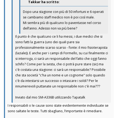
Takkar ha scritto:
Dopo una stagione con più di 50 infortuni e 6 operati
se cambiamo staff medico non è poi così male.
Mi sembra più di qualcuno lo paventasse nel corso
dell’anno. Adesso non va più bene?
Il punto è che qualcuno ce li ha messi, i due medici che si
sono fatti la guerra (uno dei quali pare sia
professionalmente scarso scarso - fonte: il mio fisioterapista
(laziale)). E anche per i campi di Formello, su cui finalmente ci
si interroga, ci sarà un responsabile del fatto che oggi fanno
schifo? Come per la svista, che ci potrà pure stare (sic) ma
c'è costata una stagione: ci sarà un responsabile? Possibile
che sta società "c'ha un nome e un cognome" solo quando
c'è da intestarsi un successo o intascare i soldi? Per le
innumerevoli puttanate un responsabile non c'è mai???
Inviato dal mio SM-A336B utilizzando Tapatalk
I responsabili o le cause sono state evidentemente individuate se
sono saltate le teste. Tutti sbagliano, l’importante è rimediare.