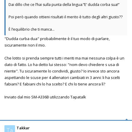
Dai dillo che ce l’hai sulla punta della lingua:”E’ dudda corba sua!”
Poi però quando ottieni risultati il merito è tutto degli altri giusto??
È l’equilibrio che ti manca…
"Dudda curba dua" probabilmente è il tuo modo di parlare,
sicuramente non il mio.
Che lotito si prenda sempre tutti i meriti ma mai nessuna colpa è un
dato di fatto. Lo ha detto lui stesso: "nom devo chiedere s usa di
niente". Tu sicuramente lo condividi, giusto? Io invece sto ancora
aspettando le scuse per 4 allenatori cambiati in 3 anni: li ha scelti
fabiani? E fabiani chi lo ha scelto? E chi lo tiene ancora lì?
Inviato dal mio SM-A336B utilizzando Tapatalk
Takkar
Ta