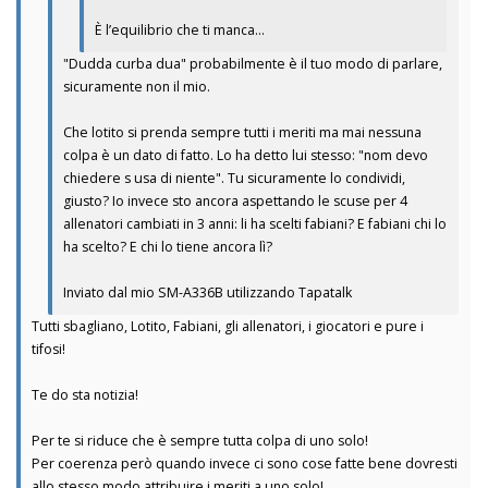
È l’equilibrio che ti manca…
"Dudda curba dua" probabilmente è il tuo modo di parlare,
sicuramente non il mio.
Che lotito si prenda sempre tutti i meriti ma mai nessuna
colpa è un dato di fatto. Lo ha detto lui stesso: "nom devo
chiedere s usa di niente". Tu sicuramente lo condividi,
giusto? Io invece sto ancora aspettando le scuse per 4
allenatori cambiati in 3 anni: li ha scelti fabiani? E fabiani chi lo
ha scelto? E chi lo tiene ancora lì?
Inviato dal mio SM-A336B utilizzando Tapatalk
Tutti sbagliano, Lotito, Fabiani, gli allenatori, i giocatori e pure i
tifosi!
Te do sta notizia!
Per te si riduce che è sempre tutta colpa di uno solo!
Per coerenza però quando invece ci sono cose fatte bene dovresti
allo stesso modo attribuire i meriti a uno solo!