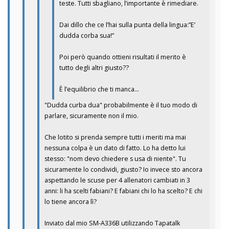
teste. Tutti sbagliano, l’importante è rimediare.
Dai dillo che ce l’hai sulla punta della lingua:”E’
dudda corba sua!”
Poi però quando ottieni risultati il merito è
tutto degli altri giusto??
È l’equilibrio che ti manca…
"Dudda curba dua" probabilmente è il tuo modo di
parlare, sicuramente non il mio.
Che lotito si prenda sempre tutti i meriti ma mai
nessuna colpa è un dato di fatto. Lo ha detto lui
stesso: "nom devo chiedere s usa di niente". Tu
sicuramente lo condividi, giusto? Io invece sto ancora
aspettando le scuse per 4 allenatori cambiati in 3
anni: li ha scelti fabiani? E fabiani chi lo ha scelto? E chi
lo tiene ancora lì?
Inviato dal mio SM-A336B utilizzando Tapatalk