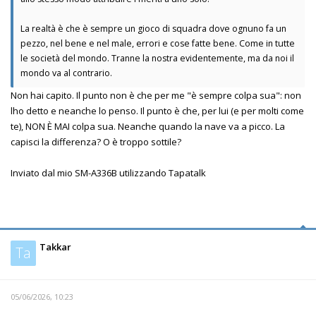
La realtà è che è sempre un gioco di squadra dove ognuno fa un
pezzo, nel bene e nel male, errori e cose fatte bene. Come in tutte
le società del mondo. Tranne la nostra evidentemente, ma da noi il
mondo va al contrario.
Non hai capito. Il punto non è che per me "è sempre colpa sua": non
lho detto e neanche lo penso. Il punto è che, per lui (e per molti come
te), NON È MAI colpa sua. Neanche quando la nave va a picco. La
capisci la differenza? O è troppo sottile?
Inviato dal mio SM-A336B utilizzando Tapatalk
Takkar
Ta
05/06/2026, 10:23