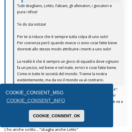
Tutti sbagliano, Lotito, Fabiani, gli allenatori, i giocatori e
pure i tifosi!
Te do sta notizia!
Per te si riduce che è sempre tutta colpa di uno solo!
Per coerenza però quando invece ci sono cose fatte bene
dovresti allo stesso modo attribuire i meriti a uno solo!
La realtà è che è sempre un gioco di squadra dove ognuno
fa un pezzo, nel bene e nel male, errori e cose fatte bene.
Come in tutte le società del mondo. Tranne la nostra
evidentemente, ma da noi il mondo va al contrario.
Non hai capito. Il punto non è che per me "è sempre colpa sua":
COOKIE_CONSENT_MSG
non lho detto e neanche lo penso. Il punto è che, per lui (e per
COOKIE_CONSENT_INFO
molti come te), NON È MAI colpa sua. Neanche quando la nave va a
picco. La capisci la differenza? O è troppo sottile?
COOKIE_CONSENT_OK
Inviato dal mio SM-A336B utilizzando Tapatalk
L'ho anche scritto...."sbaglia anche Lotito"