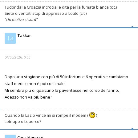
Tudor dalla Croazia incrocia le dita per la fumata bianca (cit.)
Siete diventati stupidi appresso a Lotito (cit.)
"Un motivo ci sarà"
Takkar
Ta
04/06/2026, 0:00
Dopo una stagione con più di 50 infortuni e 6 operati se cambiamo
staff medico non è poi così male.
Mi sembra più di qualcuno lo paventasse nel corso dell’anno.
Adesso non va più bene?
Quando la Lazio vince mi si rompe il modem (
)
Lotrippo o Loporco?
Casaldepazzi