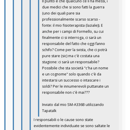
Il punto è che qualcuno ce li ha messi, i
due medici che si sono fatti la guerra
(uno dei quali pare sia
professionalmente scarso scarso -
fonte: il mio fisioterapista (laziale)). E
anche per i campi di Formello, su cui
finalmente ci si interroga, ci sarà un
responsabile del fatto che oggi fanno
schifo? Come per la svista, che ci potrà
pure stare (sic) ma c'è costata una
stagione: ci sarà un responsabile?
Possibile che sta società "c'ha un nome
e un cognome" solo quando c'è da
intestarsi un successo o intascare i
soldi? Per le innumerevoli puttanate un
responsabile non c'è mai???
Inviato dal mio SM-A336B utilizzando
Tapatalk
I responsabili o le cause sono state
evidentemente individuate se sono saltate le