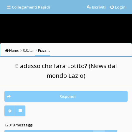
Collegamenti Rapidi
Iscriviti
Login
Home
S.S. LAZIO FORUM
Piazza della Libertà
E adesso che farà Lotito? (News dal
mondo Lazio)
Rispondi
12018 messaggi