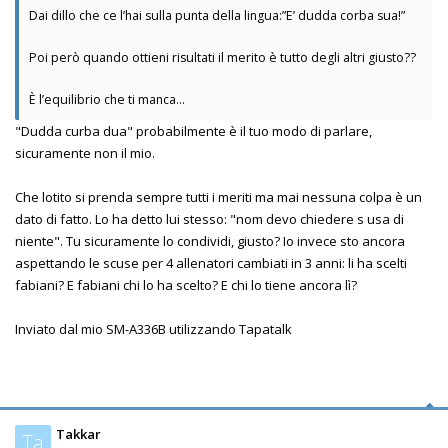
Dai dillo che ce l’hai sulla punta della lingua:”E’ dudda corba sua!”
Poi però quando ottieni risultati il merito è tutto degli altri giusto??
È l’equilibrio che ti manca…
"Dudda curba dua" probabilmente è il tuo modo di parlare,
sicuramente non il mio.
Che lotito si prenda sempre tutti i meriti ma mai nessuna colpa è un
dato di fatto. Lo ha detto lui stesso: "nom devo chiedere s usa di
niente". Tu sicuramente lo condividi, giusto? Io invece sto ancora
aspettando le scuse per 4 allenatori cambiati in 3 anni: li ha scelti
fabiani? E fabiani chi lo ha scelto? E chi lo tiene ancora lì?
Inviato dal mio SM-A336B utilizzando Tapatalk
Takkar
Ta