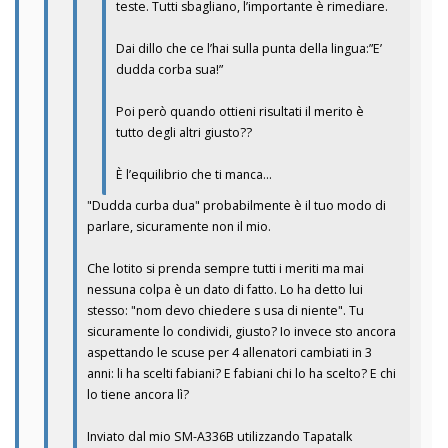
teste. Tutti sbagliano, l’importante è rimediare.
Dai dillo che ce l’hai sulla punta della lingua:”E’
dudda corba sua!”
Poi però quando ottieni risultati il merito è
tutto degli altri giusto??
È l’equilibrio che ti manca…
"Dudda curba dua" probabilmente è il tuo modo di
parlare, sicuramente non il mio.
Che lotito si prenda sempre tutti i meriti ma mai
nessuna colpa è un dato di fatto. Lo ha detto lui
stesso: "nom devo chiedere s usa di niente". Tu
sicuramente lo condividi, giusto? Io invece sto ancora
aspettando le scuse per 4 allenatori cambiati in 3
anni: li ha scelti fabiani? E fabiani chi lo ha scelto? E chi
lo tiene ancora lì?
Inviato dal mio SM-A336B utilizzando Tapatalk