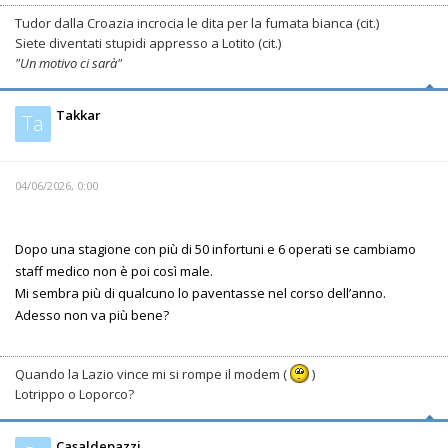
Tudor dalla Croazia incrocia le dita per la fumata bianca (cit.)
Siete diventati stupidi appresso a Lotito (cit.)
"Un motivo ci sarà"
Takkar
Ta
04/06/2026, 0:00
Dopo una stagione con più di 50 infortuni e 6 operati se cambiamo
staff medico non è poi così male.
Mi sembra più di qualcuno lo paventasse nel corso dell’anno.
Adesso non va più bene?
Quando la Lazio vince mi si rompe il modem (
)
Lotrippo o Loporco?
Casaldepazzi