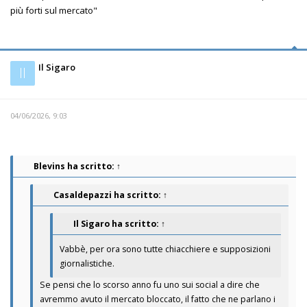
più forti sul mercato"
Il Sigaro
Il
04/06/2026, 9:03
Blevins
ha scritto:
↑
Casaldepazzi
ha scritto:
↑
Il Sigaro
ha scritto:
↑
Vabbè, per ora sono tutte chiacchiere e supposizioni
giornalistiche.
Se pensi che lo scorso anno fu uno sui social a dire che
avremmo avuto il mercato bloccato, il fatto che ne parlano i