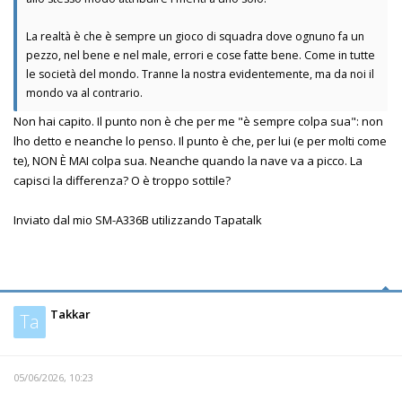
La realtà è che è sempre un gioco di squadra dove ognuno fa un
pezzo, nel bene e nel male, errori e cose fatte bene. Come in tutte
le società del mondo. Tranne la nostra evidentemente, ma da noi il
mondo va al contrario.
Non hai capito. Il punto non è che per me "è sempre colpa sua": non
lho detto e neanche lo penso. Il punto è che, per lui (e per molti come
te), NON È MAI colpa sua. Neanche quando la nave va a picco. La
capisci la differenza? O è troppo sottile?
Inviato dal mio SM-A336B utilizzando Tapatalk
Takkar
Ta
05/06/2026, 10:23