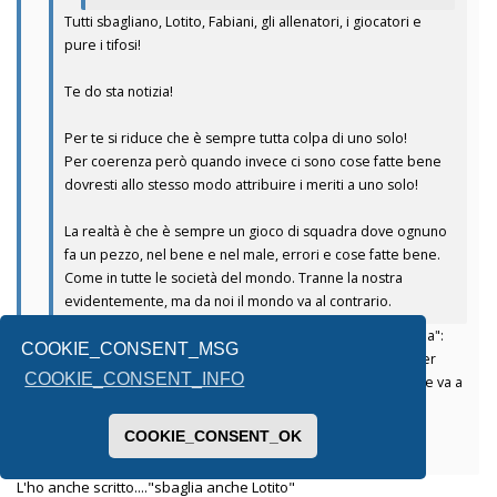
Tutti sbagliano, Lotito, Fabiani, gli allenatori, i giocatori e
pure i tifosi!
Te do sta notizia!
Per te si riduce che è sempre tutta colpa di uno solo!
Per coerenza però quando invece ci sono cose fatte bene
dovresti allo stesso modo attribuire i meriti a uno solo!
La realtà è che è sempre un gioco di squadra dove ognuno
fa un pezzo, nel bene e nel male, errori e cose fatte bene.
Come in tutte le società del mondo. Tranne la nostra
evidentemente, ma da noi il mondo va al contrario.
Non hai capito. Il punto non è che per me "è sempre colpa sua":
COOKIE_CONSENT_MSG
non lho detto e neanche lo penso. Il punto è che, per lui (e per
COOKIE_CONSENT_INFO
molti come te), NON È MAI colpa sua. Neanche quando la nave va a
picco. La capisci la differenza? O è troppo sottile?
COOKIE_CONSENT_OK
Inviato dal mio SM-A336B utilizzando Tapatalk
L'ho anche scritto...."sbaglia anche Lotito"